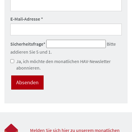
Pflichtfeld
E-Mail-Adresse
*
Sicherheitsfrage
*
Bitte
addieren Sie 5 und 1.
Ja, ich möchte den monatlichen HAV-Newsletter
abonnieren.
Absenden
Melden Sie sich hier zu unserem monatlichen