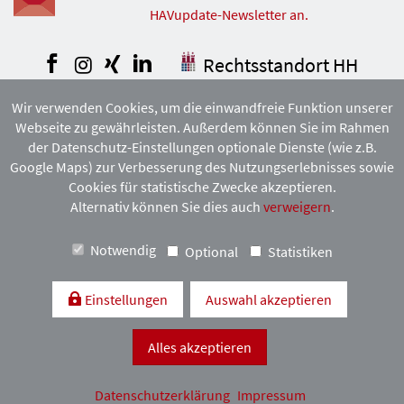
HAVupdate-Newsletter an.
Facebook
Instagram
Xing
LinkedIn
Rechtsstandort HH
Wir verwenden Cookies, um die einwandfreie Funktion unserer
COPYRIGHT © DEUTSCHER ANWALTVEREIN 2026. ALLE RECHTE
Webseite zu gewährleisten. Außerdem können Sie im Rahmen
VORBEHALTEN. VERVIELFÄLTIGUNG
UND VERBREITUNG NUR MIT VORHERIGER ZUSTIMMUNG DES
der Datenschutz-Einstellungen optionale Dienste (wie z.B.
HAMBURGISCHEN ANWALTVEREINS.
Google Maps) zur Verbesserung des Nutzungserlebnisses sowie
Cookies für statistische Zwecke akzeptieren.
Alternativ können Sie dies auch
verweigern
.
Mitgliedschaft:
Notwendig
Optional
Statistiken
Einstellungen
Auswahl akzeptieren
Alles akzeptieren
Kontakt & Anfahrt
Impressum
Datenschutzerklärung
Datenschutzerklärung
Impressum