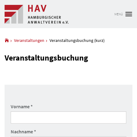
MENÜ
Tog
nav
Veranstaltungen
Veranstaltungsbuchung (kurz)
Veranstaltungsbuchung
Pflichtfeld
Vorname
*
Pflichtfeld
Nachname
*