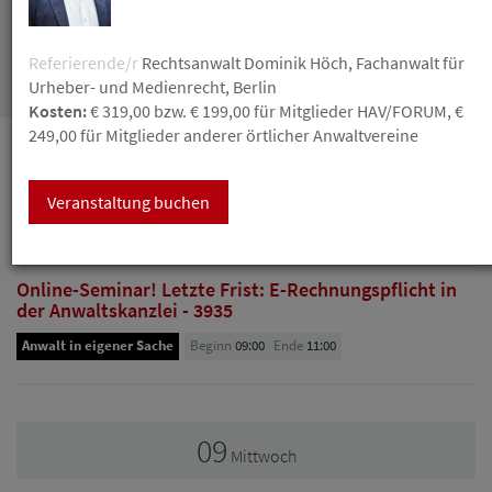
Referierende/r
Rechtsanwalt Dominik Höch, Fachanwalt für
Suchen
Urheber- und Medienrecht, Berlin
Kosten:
€ 319,00 bzw. € 199,00 für Mitglieder HAV/FORUM, €
249,00 für Mitglieder anderer örtlicher Anwaltvereine
September
Veranstaltung buchen
08
Dienstag
Online-Seminar! Letzte Frist: E-Rechnungspflicht in
der Anwaltskanzlei - 3935
Anwalt in eigener Sache
Beginn
09:00
Ende
11:00
09
Mittwoch