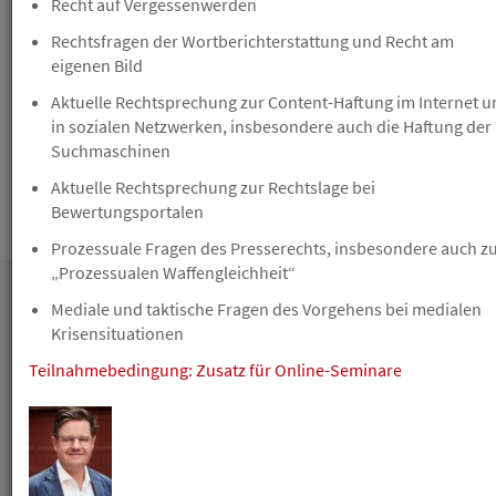
Recht auf Vergessenwerden
Gutschein erhalten Sie nicht bei Nichterscheinen
ohne vorherige Absage. Die Anmeldung zu einer
Rechtsfragen der Wortberichterstattung und Recht am
kulturellen/ gesellschaftlichen Veranstaltung ist
eigenen Bild
verbindlich und nicht mehr kostenlos stornierbar.
Aktuelle Rechtsprechung zur Content-Haftung im Internet u
in sozialen Netzwerken, insbesondere auch die Haftung der
Suchmaschinen
Aktuelle Rechtsprechung zur Rechtslage bei
Bewertungsportalen
Die Teilnahmebedingungen finden Sie
hier
.
Prozessuale Fragen des Presserechts, insbesondere auch z
„Prozessualen Waffengleichheit“
Mediale und taktische Fragen des Vorgehens bei medialen
Datum
Krisensituationen
Teilnahmebedingung: Zusatz für Online-Seminare