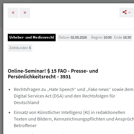
MENÜ
Tog
nav
Urheber- und Medienrecht
Datum
02.09.2026
Beginn
10:00
Ende
16:30
Veranstaltungen
Zeitstunden
5
Veranstaltungen
Online-Seminar! § 15 FAO - Presse- und
Melden Sie sich rechtzeitig zu unseren
Persönlichkeitsrecht - 3931
Veranstaltungen an, um Ihre und unsere Planung zu
vereinfachen. Bei einer Stornierung nach der
Rechtsfragen zu „Hate Speech“ und „Fake news“ sowie dem
kostenlosen Absagefrist (in der Regel 10 Tage vor der
Veranstaltung) erhalten Sie einen Gutschein, den Sie
Digital Services Act (DSA) und den Rechtsfolgen für
innerhalb eines Jahres für die Buchung eines neuen
Deutschland
HAV-Seminars einlösen können. Sollte Ihnen das
Einsatz von Künstlicher Intelligenz (KI) in redaktionellen
Skript schon zugegangen sein, erhalten Sie einen
Gutschein über die Hälfte des Teilnahmebetrags.
Texten und Bildern, Kennzeichnungspflichten und Ansprüc
Wenn Sie einen Gutschein erhalten, ist der
Betroffener
ursprüngliche Teilnahmebetrag trotzdem fällig. Einen