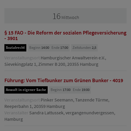
16
Mittwoch
§ 15 FAO - Die Reform der sozialen Pflegeversicherung
- 3901
Sozialrecht
Beginn
14:00
Ende
17:00
Zeitstunden
2,5
Veranstaltungsort
Hamburgischer Anwaltverein e.V.,
Sievekingplatz 1, Zimmer B 200, 20355 Hamburg
Führung: Vom Tiefbunker zum Grünen Bunker - 4019
Anwalt in eigener Sache
Beginn
17:00
Ende
19:00
Veranstaltungsort
Pinker Seemann, Tanzende Türme,
Reeperbahn 1, 20359 Hamburg
Veranstalter
Sandra Lattussek, vergangenundvergessen,
Hamburg