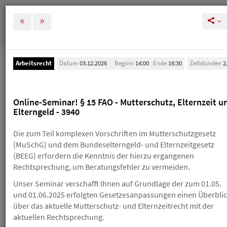
MENÜ
Tog
nav
Arbeitsrecht
Datum
03.12.2026
Beginn
14:00
Ende
16:30
Zeitstunden
2
Veranstaltungen
Veranstaltungen
Online-Seminar! § 15 FAO - Mutterschutz, Elternzeit u
Elterngeld - 3940
Melden Sie sich rechtzeitig zu unseren
Veranstaltungen an, um Ihre und unsere Planung zu
Die zum Teil komplexen Vorschriften im Mutterschutzgesetz
vereinfachen. Bei einer Stornierung nach der
(MuSchG) und dem Bundeselterngeld- und Elternzeitgesetz
kostenlosen Absagefrist (in der Regel 10 Tage vor der
(BEEG) erfordern die Kenntnis der hierzu ergangenen
Veranstaltung) erhalten Sie einen Gutschein, den Sie
Rechtsprechung, um Beratungsfehler zu vermeiden.
innerhalb eines Jahres für die Buchung eines neuen
HAV-Seminars einlösen können. Sollte Ihnen das
Unser Seminar verschafft Ihnen auf Grundlage der zum 01.05.
Skript schon zugegangen sein, erhalten Sie einen
und 01.06.2025 erfolgten Gesetzesanpassungen einen Überbli
Gutschein über die Hälfte des Teilnahmebetrags.
über das aktuelle Mutterschutz- und Elternzeitrecht mit der
Wenn Sie einen Gutschein erhalten, ist der
aktuellen Rechtsprechung.
ursprüngliche Teilnahmebetrag trotzdem fällig. Einen