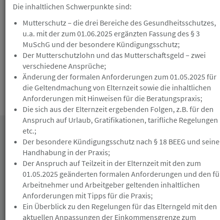
Gutschein erhalten Sie nicht bei Nichterscheinen
Die inhaltlichen Schwerpunkte sind:
ohne vorherige Absage. Die Anmeldung zu einer
kulturellen/ gesellschaftlichen Veranstaltung ist
Mutterschutz – die drei Bereiche des Gesundheitsschutzes,
verbindlich und nicht mehr kostenlos stornierbar.
u.a. mit der zum 01.06.2025 ergänzten Fassung des § 3
MuSchG und der besondere Kündigungsschutz;
Der Mutterschutzlohn und das Mutterschaftsgeld – zwei
verschiedene Ansprüche;
Änderung der formalen Anforderungen zum 01.05.2025 für
die Geltendmachung von Elternzeit sowie die inhaltlichen
Anforderungen mit Hinweisen für die Beratungspraxis;
Die Teilnahmebedingungen finden Sie
hier
.
Die sich aus der Elternzeit ergebenden Folgen, z.B. für den
Anspruch auf Urlaub, Gratifikationen, tarifliche Regelungen
etc.;
Datum
Der besondere Kündigungsschutz nach § 18 BEEG und seine
Handhabung in der Praxis;
Der Anspruch auf Teilzeit in der Elternzeit mit den zum
01.05.2025 geänderten formalen Anforderungen und den fü
Arbeitnehmer und Arbeitgeber geltenden inhaltlichen
Anforderungen mit Tipps für die Praxis;
Ein Überblick zu den Regelungen für das Elterngeld mit den
aktuellen Anpassungen der Einkommensgrenze zum