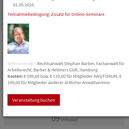
01.05.2025.
Teilnahmebedingung: Zusatz für Online-Seminare
Suchen
September
08
Referierende/r
Rechtsanwalt Stephan Barber, Fachanwalt für
Dienstag
Arbeitsrecht, Barber & Hellmers GbR, Hamburg
Online-Seminar! Letzte Frist: E-Rechnungspflicht in
Kosten:
€ 199,00 bzw. € 119,00 für Mitglieder HAV/FORUM, €
der Anwaltskanzlei - 3935
149,00 für Mitglieder anderer örtlicher Anwaltvereine
Anwalt in eigener Sache
Beginn
09:00
Ende
11:00
Veranstaltung buchen
09
Mittwoch