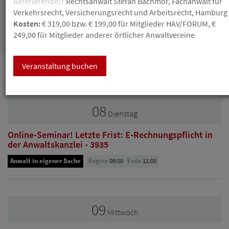
Referierende/r
Rechtsanwalt Stefan Bachmor, Fachanwalt für
Verkehrsrecht, Versicherungsrecht und Arbeitsrecht, Hamburg
Kosten:
€ 319,00 bzw. € 199,00 für Mitglieder HAV/FORUM, €
Suchen
249,00 für Mitglieder anderer örtlicher Anwaltvereine
Veranstaltung buchen
September
08
Dienstag
Online-Seminar! Letzte Frist: E-Rechnungspflicht in
der Anwaltskanzlei - 3935
Anwalt in eigener Sache
Beginn
09:00
Ende
11:00
09
Mittwoch