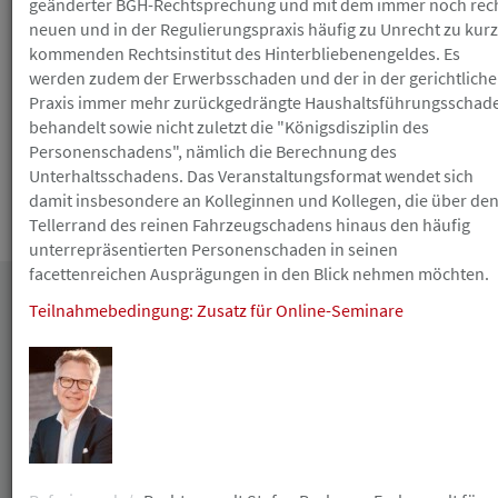
geänderter BGH-Rechtsprechung und mit dem immer noch rec
Gutschein erhalten Sie nicht bei Nichterscheinen
ohne vorherige Absage. Die Anmeldung zu einer
neuen und in der Regulierungspraxis häufig zu Unrecht zu kurz
kulturellen/ gesellschaftlichen Veranstaltung ist
kommenden Rechtsinstitut des Hinterbliebenengeldes. Es
verbindlich und nicht mehr kostenlos stornierbar.
werden zudem der Erwerbsschaden und der in der gerichtlich
Praxis immer mehr zurückgedrängte Haushaltsführungsschad
behandelt sowie nicht zuletzt die "Königsdisziplin des
Personenschadens", nämlich die Berechnung des
Unterhaltsschadens. Das Veranstaltungsformat wendet sich
damit insbesondere an Kolleginnen und Kollegen, die über de
Tellerrand des reinen Fahrzeugschadens hinaus den häufig
Die Teilnahmebedingungen finden Sie
hier
.
unterrepräsentierten Personenschaden in seinen
facettenreichen Ausprägungen in den Blick nehmen möchten.
Teilnahmebedingung: Zusatz für Online-Seminare
Datum