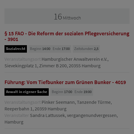
16
Mittwoch
§ 15 FAO - Die Reform der sozialen Pflegeversicherung
- 3901
Sozialrecht
Beginn
14:00
Ende
17:00
Zeitstunden
2,5
Veranstaltungsort
Hamburgischer Anwaltverein e.V.,
Sievekingplatz 1, Zimmer B 200, 20355 Hamburg
Führung: Vom Tiefbunker zum Grünen Bunker - 4019
Anwalt in eigener Sache
Beginn
17:00
Ende
19:00
Veranstaltungsort
Pinker Seemann, Tanzende Türme,
Reeperbahn 1, 20359 Hamburg
Veranstalter
Sandra Lattussek, vergangenundvergessen,
Hamburg