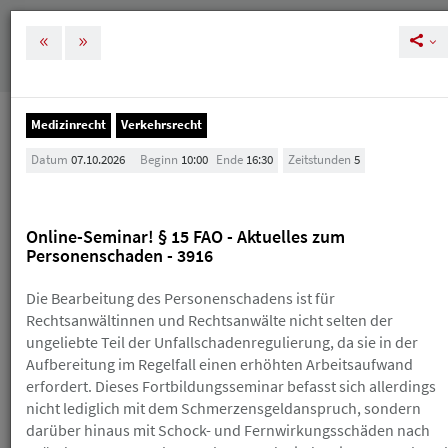
MENÜ
Tog
nav
Medizinrecht
Verkehrsrecht
Veranstaltungen
Datum
07.10.2026
Beginn
10:00
Ende
16:30
Zeitstunden
5
Veranstaltungen
Online-Seminar! § 15 FAO - Aktuelles zum
Melden Sie sich rechtzeitig zu unseren
Personenschaden - 3916
Veranstaltungen an, um Ihre und unsere Planung zu
vereinfachen. Bei einer Stornierung nach der
Die Bearbeitung des Personenschadens ist für
kostenlosen Absagefrist (in der Regel 10 Tage vor der
Veranstaltung) erhalten Sie einen Gutschein, den Sie
Rechtsanwältinnen und Rechtsanwälte nicht selten der
innerhalb eines Jahres für die Buchung eines neuen
ungeliebte Teil der Unfallschadenregulierung, da sie in der
HAV-Seminars einlösen können. Sollte Ihnen das
Aufbereitung im Regelfall einen erhöhten Arbeitsaufwand
Skript schon zugegangen sein, erhalten Sie einen
erfordert. Dieses Fortbildungsseminar befasst sich allerdings
Gutschein über die Hälfte des Teilnahmebetrags.
nicht lediglich mit dem Schmerzensgeldanspruch, sondern
Wenn Sie einen Gutschein erhalten, ist der
darüber hinaus mit Schock- und Fernwirkungsschäden nach
ursprüngliche Teilnahmebetrag trotzdem fällig. Einen