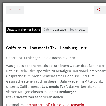
MENÜ
Tog
nav
Anwalt in eigener Sache
Datum
21.08.2026
Beginn
10:00
Veranstaltungen
Veranstaltungen
Golfturnier "Law meets Tax" Hamburg - 3919
Melden Sie sich rechtzeitig zu unseren
Unser Golfturnier geht in die nächste Runde.
Veranstaltungen an, um Ihre und unsere Planung zu
Was gibt es Schöneres, als bei schönem Wetter draußen in der
vereinfachen. Bei einer Stornierung nach der
Natur zu sein , sich sportlich zu betätigen und dabei interessan
kostenlosen Absagefrist (in der Regel 10 Tage vor der
Veranstaltung) erhalten Sie einen Gutschein, den Sie
Gespräche zu führen? Gemeinsame Erlebnisse und gute
innerhalb eines Jahres für die Buchung eines neuen
Gespräche stehen auch in diesem Jahr wieder im Mittelpunkt
HAV-Seminars einlösen können. Sollte Ihnen das
unseres Golfturniers
„Law meets Tax“
, das wir bereits zum
Skript schon zugegangen sein, erhalten Sie einen
vierten Mal gemeinsam mit dem
Hamburger
Gutschein über die Hälfte des Teilnahmebetrags.
Steuerberaterverband
veranstalten.
Wenn Sie einen Gutschein erhalten, ist der
ursprüngliche Teilnahmebetrag trotzdem fällig. Einen
Diesmal im
Hamburger Golf-Club e. V. Falkenstein