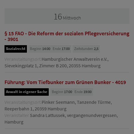
16
Mittwoch
§ 15 FAO - Die Reform der sozialen Pflegeversicherung
- 3901
Sozialrecht
Beginn
14:00
Ende
17:00
Zeitstunden
2,5
Veranstaltungsort
Hamburgischer Anwaltverein e.V.,
Sievekingplatz 1, Zimmer B 200, 20355 Hamburg
Führung: Vom Tiefbunker zum Grünen Bunker - 4019
Anwalt in eigener Sache
Beginn
17:00
Ende
19:00
Veranstaltungsort
Pinker Seemann, Tanzende Türme,
Reeperbahn 1, 20359 Hamburg
Veranstalter
Sandra Lattussek, vergangenundvergessen,
Hamburg