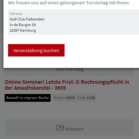
Wir freuen uns auf einen gelungenen Turniertag mit Ihnen.
Adresse
Suchen
Golf-Club Falkenstein
In de Bargen 59
22587 Hamburg
September
Veranstaltung buchen
08
Dienstag
Online-Seminar! Letzte Frist: E-Rechnungspflicht in
der Anwaltskanzlei - 3935
Anwalt in eigener Sache
Beginn
09:00
Ende
11:00
09
Mittwoch