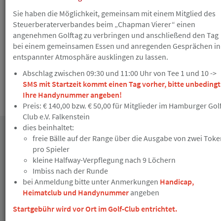
Gutschein erhalten Sie nicht bei Nichterscheinen
ohne vorherige Absage. Die Anmeldung zu einer
Sie haben die Möglichkeit, gemeinsam mit einem Mitglied des
kulturellen/ gesellschaftlichen Veranstaltung ist
Steuerberaterverbandes beim „Chapman Vierer“ einen
verbindlich und nicht mehr kostenlos stornierbar.
angenehmen Golftag zu verbringen und anschließend den Tag
bei einem gemeinsamen Essen und anregenden Gesprächen in
entspannter Atmosphäre ausklingen zu lassen.
Abschlag zwischen 09:30 und 11:00 Uhr von Tee 1 und 10 ->
SMS mit Startzeit kommt einen Tag vorher, bitte unbedingt
Ihre Handynummer angeben!
Die Teilnahmebedingungen finden Sie
hier
.
Preis: € 140,00 bzw. € 50,00 für Mitglieder im Hamburger Gol
Club e.V. Falkenstein
dies beinhaltet:
freie Bälle auf der Range über die Ausgabe von zwei Tok
Datum
pro Spieler
kleine Halfway-Verpflegung nach 9 Löchern
Imbiss nach der Runde
bei Anmeldung bitte unter Anmerkungen
Handicap,
Heimatclub und Handynummer
angeben
Startgebühr wird vor Ort im Golf-Club entrichtet.