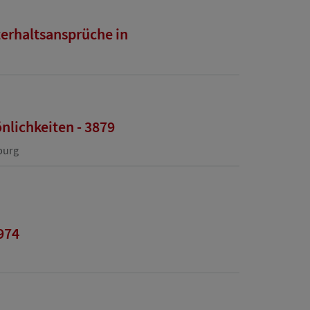
terhaltsansprüche in
nlichkeiten - 3879
burg
974