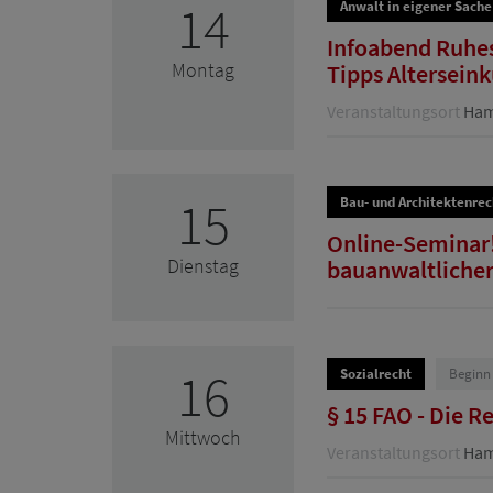
14
Anwalt in eigener Sache
Infoabend Ruhes
Montag
Tipps Altersein
Veranstaltungsort
Hamb
15
Bau- und Architektenrec
Online-Seminar!
Dienstag
bauanwaltlicher 
16
Sozialrecht
Beginn
§ 15 FAO - Die R
Mittwoch
Veranstaltungsort
Hamb