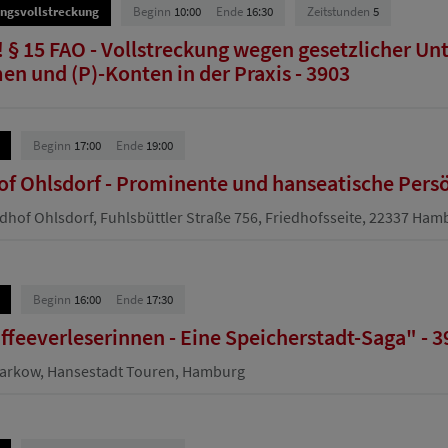
ngsvollstreckung
Beginn
10:00
Ende
16:30
Zeitstunden
5
 § 15 FAO - Vollstreckung wegen gesetzlicher Un
n und (P)-Konten in der Praxis - 3903
Beginn
17:00
Ende
19:00
of Ohlsdorf - Prominente und hanseatische Persö
dhof Ohlsdorf, Fuhlsbüttler Straße 756, Friedhofsseite, 22337 Ham
Beginn
16:00
Ende
17:30
ffeeverleserinnen - Eine Speicherstadt-Saga" - 3
Darkow, Hansestadt Touren, Hamburg