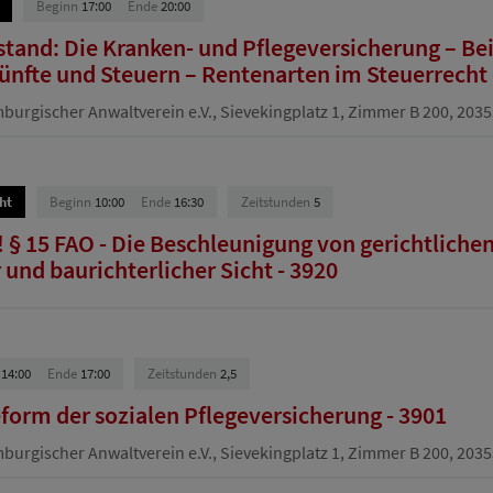
Beginn
17:00
Ende
20:00
tand: Die Kranken- und Pflegeversicherung – B
künfte und Steuern – Rentenarten im Steuerrecht 
urgischer Anwaltverein e.V., Sievekingplatz 1, Zimmer B 200, 20
ht
Beginn
10:00
Ende
16:30
Zeitstunden
5
 § 15 FAO - Die Beschleunigung von gerichtliche
und baurichterlicher Sicht - 3920
14:00
Ende
17:00
Zeitstunden
2,5
eform der sozialen Pflegeversicherung - 3901
urgischer Anwaltverein e.V., Sievekingplatz 1, Zimmer B 200, 20