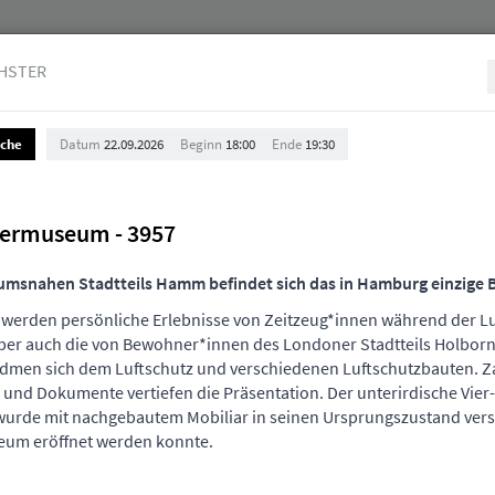
HSTER
ache
Datum
22.09.2026
Beginn
18:00
Ende
19:30
Jurist:innen
Stellenmarkt & Anzeigen
Über uns
ermuseum - 3957
rumsnahen Stadtteils Hamm befindet sich das in Hamburg einzig
rden persönliche Erlebnisse von Zeitzeug*innen während der Luf
r auch die von Bewohner*innen des Londoner Stadtteils Holborn 
dmen sich dem Luftschutz und verschiedenen Luftschutzbauten.
Z
 und Dokumente vertiefen die Präsentation. Der unterirdische Vie
en Veranstaltungen an, um Ihre und unsere Planun
urde mit nachgebautem Mobiliar in seinen Ursprungszustand vers
gefrist (in der Regel 10 Tage vor der Veranstalt
eum eröffnet werden konnte.
uchung eines neuen HAV-Seminars einlösen können