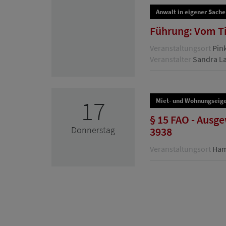
Anwalt in eigener Sache
Führung: Vom Ti
Veranstaltungsort
Pin
Veranstalter
Sandra L
17
Miet- und Wohnungseig
§ 15 FAO - Ausg
Donnerstag
3938
Veranstaltungsort
Hamb