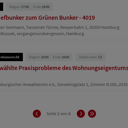
Beginn
17:00
Ende
19:00
efbunker zum Grünen Bunker - 4019
ker Seemann, Tanzende Türme, Reeperbahn 1, 20359 Hamburg
attussek, vergangenundvergessen, Hamburg
entumsrecht
Beginn
10:00
Ende
19:00
Zeitstunden
7,5
ewählte Praxisprobleme des Wohnungseigentumsr
urgischer Anwaltverein e.V., Sievekingplatz 1, Zimmer B 200, 20
Zurück
Vorwärts
Ende
Seite 2 von 8