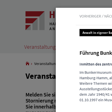
VORHERIGER
NÄC
Anwalt in eigener S
Veranstaltungen
Leistungen
Junge 
Führung Bunk
Veranstaltungen
Inmitten des zent
Im Bunkermuseum we
Veranstaltungen
Hamburg-Hamm, abe
Weitere Themen wi
Ausstellungsstücke
Melden Sie sich rechtzeitig zu unser
dem Jahr 1940/41 w
Stornierung nach der kostenlosen Absa
01.10.1997 ein Mus
Sie innerhalb eines Jahres für die B