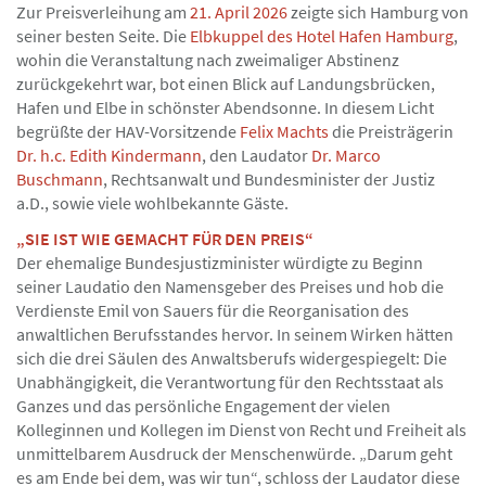
Zur Preisverleihung am
21. April 2026
zeigte sich Hamburg von
seiner besten Seite. Die
Elbkuppel des Hotel Hafen Hamburg
,
wohin die Veranstaltung nach zweimaliger Abstinenz
zurückgekehrt war, bot einen Blick auf Landungsbrücken,
Hafen und Elbe in schönster Abendsonne. In diesem Licht
begrüßte der HAV-Vorsitzende
Felix Machts
die Preisträgerin
Dr. h.c. Edith Kindermann
, den Laudator
Dr. Marco
Buschmann
, Rechtsanwalt und Bundesminister der Justiz
a.D., sowie viele wohlbekannte Gäste.
„SIE IST WIE GEMACHT FÜR DEN PREIS“
Der ehemalige Bundesjustizminister würdigte zu Beginn
seiner Laudatio den Namensgeber des Preises und hob die
Verdienste Emil von Sauers für die Reorganisation des
anwaltlichen Berufsstandes hervor. In seinem Wirken hätten
sich die drei Säulen des Anwaltsberufs widergespiegelt: Die
Unabhängigkeit, die Verantwortung für den Rechtsstaat als
Ganzes und das persönliche Engagement der vielen
Kolleginnen und Kollegen im Dienst von Recht und Freiheit als
unmittelbarem Ausdruck der Menschenwürde. „Darum geht
es am Ende bei dem, was wir tun“, schloss der Laudator diese