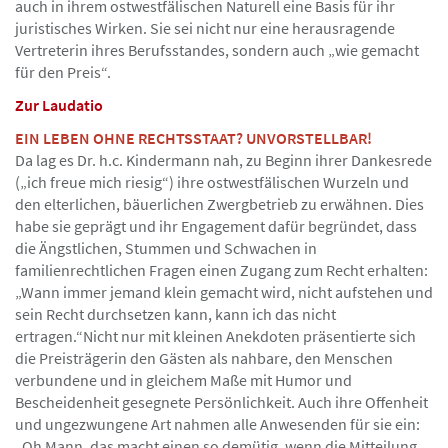
auch in ihrem ostwestfälischen Naturell eine Basis für ihr
juristisches Wirken. Sie sei nicht nur eine herausragende
Vertreterin ihres Berufsstandes, sondern auch „wie gemacht
für den Preis“.
Zur Laudatio
EIN LEBEN OHNE RECHTSSTAAT? UNVORSTELLBAR!
Da lag es Dr. h.c. Kindermann nah, zu Beginn ihrer Dankesrede
(„ich freue mich riesig“) ihre ostwestfälischen Wurzeln und
den elterlichen, bäuerlichen Zwergbetrieb zu erwähnen. Dies
habe sie geprägt und ihr Engagement dafür begründet, dass
die Ängstlichen, Stummen und Schwachen in
familienrechtlichen Fragen einen Zugang zum Recht erhalten:
„Wann immer jemand klein gemacht wird, nicht aufstehen und
sein Recht durchsetzen kann, kann ich das nicht
ertragen.“Nicht nur mit kleinen Anekdoten präsentierte sich
die Preisträgerin den Gästen als nahbare, den Menschen
verbundene und in gleichem Maße mit Humor und
Bescheidenheit gesegnete Persönlichkeit. Auch ihre Offenheit
und ungezwungene Art nahmen alle Anwesenden für sie ein:
„Oh Mann, das macht einen so demütig, wenn die Mitteilung