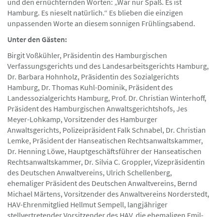
und den ernüchternden Worten: „War nur Spaß. Es ist
Hamburg. Es nieselt natürlich.“ Es blieben die einzigen
unpassenden Worte an diesem sonnigen Frühlingsabend.
Unter den Gästen:
Birgit Voßkühler, Präsidentin des Hamburgischen
Verfassungsgerichts und des Landesarbeitsgerichts Hamburg,
Dr. Barbara Hohnholz, Präsidentin des Sozialgerichts
Hamburg, Dr. Thomas Kuhl-Dominik, Präsident des
Landessozialgerichts Hamburg, Prof. Dr. Christian Winterhoff,
Präsident des Hamburgischen Anwaltsgerichtshofs, Jes
Meyer-Lohkamp, Vorsitzender des Hamburger
Anwaltsgerichts, Polizeipräsident Falk Schnabel, Dr. Christian
Lemke, Präsident der Hanseatischen Rechtsanwaltskammer,
Dr. Henning Löwe, Hauptgeschäftsführer der Hanseatischen
Rechtsanwaltskammer, Dr. Silvia C. Groppler, Vizepräsidentin
des Deutschen Anwaltvereins, Ulrich Schellenberg,
ehemaliger Präsident des Deutschen Anwaltvereins, Bernd
Michael Märtens, Vorsitzender des Anwaltvereins Norderstedt,
HAV-Ehrenmitglied Hellmut Sempell, langjähriger
stellvertretender Vorsitzender des HAV, die ehemaligen Emil-