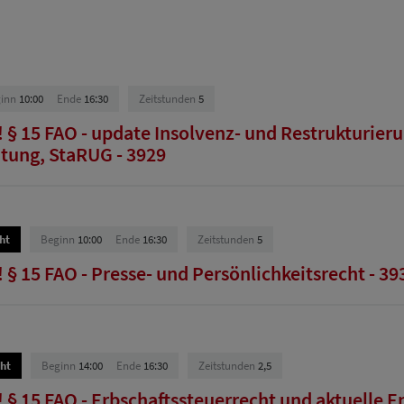
inn
10:00
Ende
16:30
Zeitstunden
5
 § 15 FAO - update Insolvenz- und Restrukturieru
tung, StaRUG - 3929
ht
Beginn
10:00
Ende
16:30
Zeitstunden
5
§ 15 FAO - Presse- und Persönlichkeitsrecht - 39
ht
Beginn
14:00
Ende
16:30
Zeitstunden
2,5
 § 15 FAO - Erbschaftssteuerrecht und aktuelle E