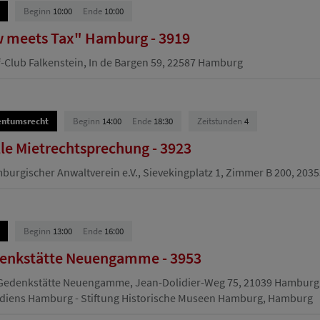
Beginn
10:00
Ende
10:00
w meets Tax" Hamburg - 3919
-Club Falkenstein, In de Bargen 59, 22587 Hamburg
entumsrecht
Beginn
14:00
Ende
18:30
Zeitstunden
4
lle Mietrechtsprechung - 3923
urgischer Anwaltverein e.V., Sievekingplatz 1, Zimmer B 200, 20
Beginn
13:00
Ende
16:00
enkstätte Neuengamme - 3953
Gedenkstätte Neuengamme, Jean-Dolidier-Weg 75, 21039 Hamburg
iens Hamburg - Stiftung Historische Museen Hamburg, Hamburg