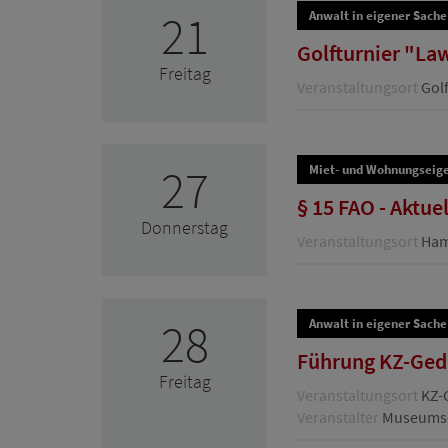
21
Anwalt in eigener Sache
Golfturnier "La
Freitag
Veranstaltungsort
Golf
27
Miet- und Wohnungseig
§ 15 FAO - Aktue
Donnerstag
Veranstaltungsort
Hamb
28
Anwalt in eigener Sache
Führung KZ-Ged
Freitag
Veranstaltungsort
KZ-
Veranstalter
Museumsd