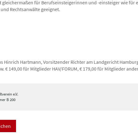
Gutschein über die Hälfte des Teilnahmebetrags.
t gleichermaßen für Berufseinsteigerinnen und -einsteiger wie für 
 trotzdem fällig. Einen Gutschein erhalten Sie 
und Rechtsanwälte geeignet.
ner kulturellen/ gesellschaftlichen Veranstaltu
us Hinrich Hartmann, Vorsitzender Richter am Landgericht Hambur
w. € 149,00 für Mitglieder HAV/FORUM, € 179,00 für Mitglieder ander
verein e.V.
mer B 200
uchen