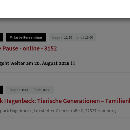
Mitarbeiterseminar
Beginn
12:30
Ende
13:00
 Pause - online - 3152
eht weiter am 20. August 2026 !!!
Beginn
15:00
Ende
16:30
k Hagenbeck: Tierische Generationen – Familien
park Hagenbeck, Lokstedter Grenzstraße 2, 22527 Hamburg