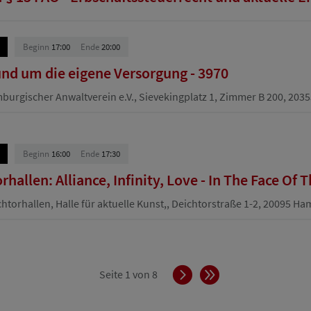
Beginn
17:00
Ende
20:00
und um die eigene Versorgung - 3970
urgischer Anwaltverein e.V., Sievekingplatz 1, Zimmer B 200, 20
Beginn
16:00
Ende
17:30
hallen: Alliance, Infinity, Love - In The Face Of 
htorhallen, Halle für aktuelle Kunst,, Deichtorstraße 1-2, 20095 H
Vorwärts
Ende
Seite 1 von 8