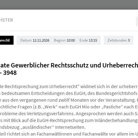
HSTER
nrecht
Datum
12.11.2026
Beginn
10:00
Ende
13:15
Zeitstunden
3
Jurist:innen
Stellenmarkt & Anzeigen
Über uns
date Gewerblicher Rechtsschutz und Urheberrech
- 3948
lle Rechtsprechung zum Urheberrecht" widmet sich in der urheberr
is bedeutsamen Entscheidungen des EuGH, des Bundesgerichtshofs
 aus den vergangenen rund zwölf Monaten vor der Veranstaltung. 
chtliche Fragen (z.B. „Werk“ nach EuGH Mio oder „Pastiche“ nach E
Probleme des Verletzungsverfahrens. Angesprochen werden auch S
en Veranstaltungen an, um Ihre und unsere Planun
es mit Blick auf die EuGH-Rechtsprechung zum Inländerbehandlun
gefrist (in der Regel 10 Tage vor der Veranstalt
andsbezug „ausländischer“ Internetseiten.
uchung eines neuen HAV-Seminars einlösen können
teil richtet sich an Fachanwältinnen und Fachanwälte vor allem im 