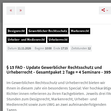
MENÜ
Tog
nav
Designrecht
Gewerblicher Rechtsschutz
Markenrecht
Veranstaltungen
Urheber- und Medienrecht
Urheberrecht
Veranstaltungen
Datum
11.11.2026
Beginn
10:00
Ende
17:15
Zeitstunden
12
Melden Sie sich rechtzeitig zu unseren
Veranstaltungen an, um Ihre und unsere Planung zu
§ 15 FAO - Update Gewerblicher Rechtsschutz und
vereinfachen. Bei einer Stornierung nach der
Urheberrecht - Gesamtpaket 2 Tage = 4 Seminare - 395
kostenlosen Absagefrist (in der Regel 10 Tage vor der
Veranstaltung) erhalten Sie einen Gutschein, den Sie
Im Gewerblichen Rechtsschutz und Urheberrecht bieten wir
innerhalb eines Jahres für die Buchung eines neuen
Ihnen in diesem Jahr ein besonderes Special: Vier hochkarätig
HAV-Seminars einlösen können. Sollte Ihnen das
Skript schon zugegangen sein, erhalten Sie einen
Richter:innen referieren zu ihren Fachgebieten. Jeweils drei FA
Gutschein über die Hälfte des Teilnahmebetrags.
Stunden zum Designrecht, Markenrecht, Urheber- und
Wenn Sie einen Gutschein erhalten, ist der
Medienrecht sowie zum UWG an zwei aufeinanderfolgenden
ursprüngliche Teilnahmebetrag trotzdem fällig. Einen
Tagen.