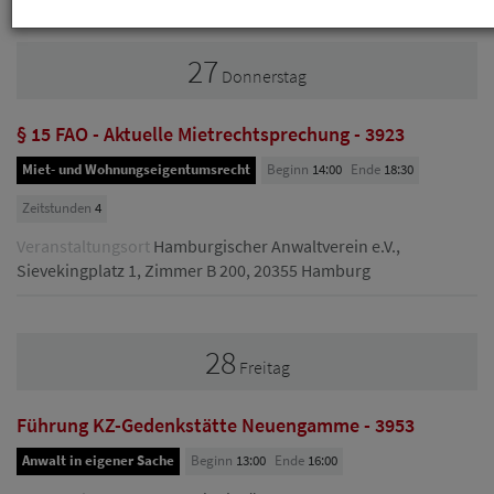
27
Donnerstag
§ 15 FAO - Aktuelle Mietrechtsprechung - 3923
Miet- und Wohnungseigentumsrecht
Beginn
14:00
Ende
18:30
Zeitstunden
4
Veranstaltungsort
Hamburgischer Anwaltverein e.V.,
Sievekingplatz 1, Zimmer B 200, 20355 Hamburg
28
Freitag
Führung KZ-Gedenkstätte Neuengamme - 3953
Anwalt in eigener Sache
Beginn
13:00
Ende
16:00