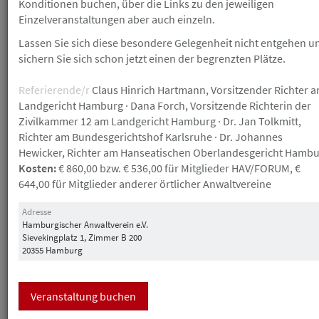
Konditionen buchen, über die Links zu den jeweiligen
19
Einzelveranstaltungen aber auch einzeln.
Mittwoch
Lassen Sie sich diese besondere Gelegenheit nicht entgehen u
sichern Sie sich schon jetzt einen der begrenzten Plätze.
Führung Tierpark Hagenbeck: Tierische Generationen
– Familienbande im Tierpark - 3952
Referierende/r
Claus Hinrich Hartmann, Vorsitzender Richter 
Anwalt in eigener Sache
Beginn
15:00
Ende
16:30
Landgericht Hamburg ·
Dana Forch, Vorsitzende Richterin der
Zivilkammer 12 am Landgericht Hamburg ·
Dr. Jan Tolkmitt,
Veranstaltungsort
Tierpark Hagenbeck, Lokstedter
Richter am Bundesgerichtshof Karlsruhe ·
Dr. Johannes
Grenzstraße 2, 22527 Hamburg
Hewicker, Richter am Hanseatischen Oberlandesgericht Hamb
Kosten:
€ 860,00 bzw. € 536,00 für Mitglieder HAV/FORUM, €
644,00 für Mitglieder anderer örtlicher Anwaltvereine
21
Freitag
Adresse
Hamburgischer Anwaltverein e.V.
Sievekingplatz 1, Zimmer B 200
Golfturnier "Law meets Tax" Hamburg - 3919
20355 Hamburg
Anwalt in eigener Sache
Beginn
10:00
Ende
10:00
Veranstaltungsort
Golf-Club Falkenstein, In de Bargen 59,
Veranstaltung buchen
22587 Hamburg