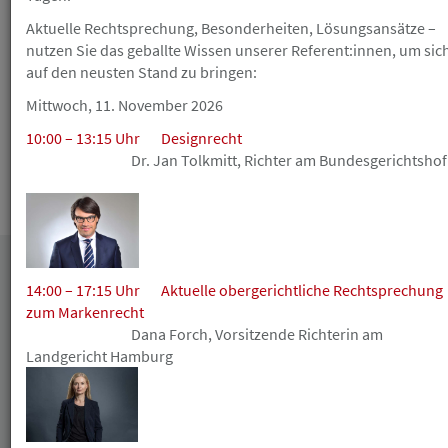
Gutschein erhalten Sie nicht bei Nichterscheinen
ohne vorherige Absage. Die Anmeldung zu einer
Aktuelle Rechtsprechung, Besonderheiten, Lösungsansätze –
kulturellen/ gesellschaftlichen Veranstaltung ist
nutzen Sie das geballte Wissen unserer Referent:innen, um sic
verbindlich und nicht mehr kostenlos stornierbar.
auf den neusten Stand zu bringen:
Mittwoch, 11. November 2026
10:00 – 13:15 Uhr Designrecht
Dr. Jan Tolkmitt, Richter am Bundesgerichtsh
Die Teilnahmebedingungen finden Sie
hier
.
Datum
14:00 – 17:15 Uhr Aktuelle obergerichtliche Rechtsprechung
zum Markenrecht
Dana Forch, Vorsitzende Richterin am
Landgericht Hamburg