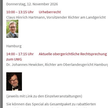
Donnerstag, 12. November 2026
10:00 – 13:15 Uhr Urheberrecht
Suchen
Claus Hinrich Hartmann, Vorsitzender Richter am Landgerich
August
Hamburg
13
Donnerstag
14:00 – 17:15 Uhr Aktuelle obergerichtliche Rechtsprechung
zum UWG
HAVfit - bewegte Pause - online - 3152
Dr. Johannes Hewicker, Richter am Oberlandesgericht Hambu
Anwalt in eigener Sache
Mitarbeiterseminar
Beginn
12:30
Ende
13:00
Sommerpause - Es geht weiter am 20. August 2026 !!!
(jeweils mit Link zu den Einzelveranstaltungen)
Sie können das Special als Gesamtpaket zu rabattierten