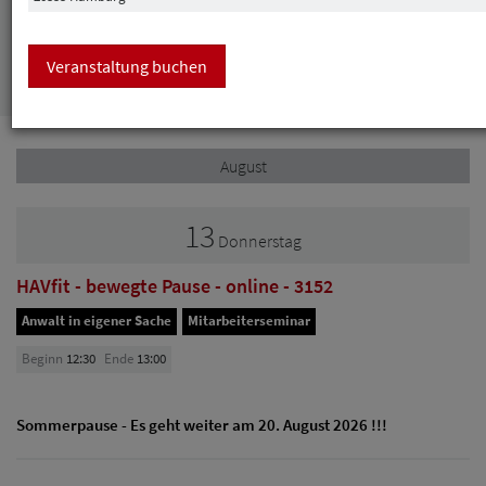
Suchen
Veranstaltung buchen
August
13
Donnerstag
HAVfit - bewegte Pause - online - 3152
Anwalt in eigener Sache
Mitarbeiterseminar
Beginn
12:30
Ende
13:00
Sommerpause - Es geht weiter am 20. August 2026 !!!