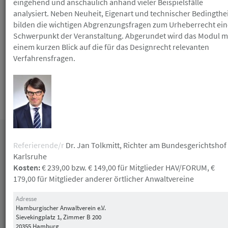
eingehend und anschaulich anhand vieler Beispielsfälle
Gutschein erhalten Sie nicht bei Nichterscheinen
ohne vorherige Absage. Die Anmeldung zu einer
analysiert. Neben Neuheit, Eigenart und technischer Bedingthe
kulturellen/ gesellschaftlichen Veranstaltung ist
bilden die wichtigen Abgrenzungsfragen zum Urheberrecht ei
verbindlich und nicht mehr kostenlos stornierbar.
Schwerpunkt der Veranstaltung. Abgerundet wird das Modul m
einem kurzen Blick auf die für das Designrecht relevanten
Verfahrensfragen.
Die Teilnahmebedingungen finden Sie
hier
.
Datum
Referierende/r
Dr. Jan Tolkmitt, Richter am Bundesgerichtshof
Karlsruhe
Kosten:
€ 239,00 bzw. € 149,00 für Mitglieder HAV/FORUM, €
179,00 für Mitglieder anderer örtlicher Anwaltvereine
Adresse
Hamburgischer Anwaltverein e.V.
Sievekingplatz 1, Zimmer B 200
20355 Hamburg