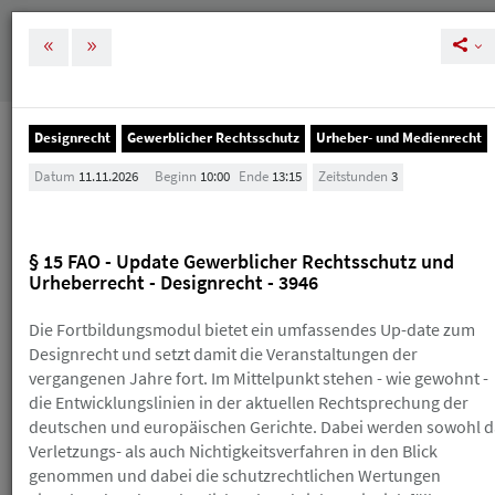
MENÜ
Tog
nav
Designrecht
Gewerblicher Rechtsschutz
Urheber- und Medienrecht
Veranstaltungen
Datum
11.11.2026
Beginn
10:00
Ende
13:15
Zeitstunden
3
Veranstaltungen
§ 15 FAO - Update Gewerblicher Rechtsschutz und
Melden Sie sich rechtzeitig zu unseren
Urheberrecht - Designrecht - 3946
Veranstaltungen an, um Ihre und unsere Planung zu
vereinfachen. Bei einer Stornierung nach der
Die Fortbildungsmodul bietet ein umfassendes Up-date zum
kostenlosen Absagefrist (in der Regel 10 Tage vor der
Veranstaltung) erhalten Sie einen Gutschein, den Sie
Designrecht und setzt damit die Veranstaltungen der
innerhalb eines Jahres für die Buchung eines neuen
vergangenen Jahre fort. Im Mittelpunkt stehen - wie gewohnt -
HAV-Seminars einlösen können. Sollte Ihnen das
die Entwicklungslinien in der aktuellen Rechtsprechung der
Skript schon zugegangen sein, erhalten Sie einen
deutschen und europäischen Gerichte. Dabei werden sowohl d
Gutschein über die Hälfte des Teilnahmebetrags.
Verletzungs- als auch Nichtigkeitsverfahren in den Blick
Wenn Sie einen Gutschein erhalten, ist der
genommen und dabei die schutzrechtlichen Wertungen
ursprüngliche Teilnahmebetrag trotzdem fällig. Einen