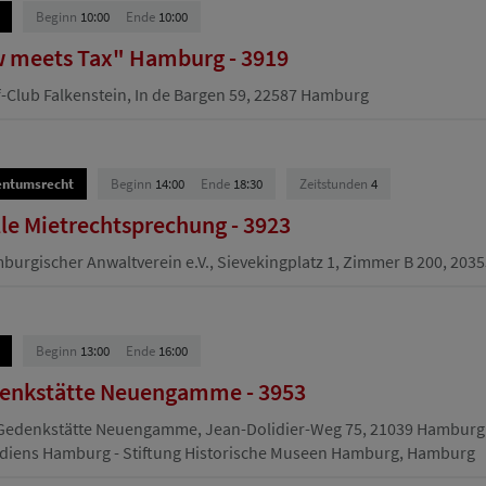
Beginn
10:00
Ende
10:00
w meets Tax" Hamburg - 3919
-Club Falkenstein, In de Bargen 59, 22587 Hamburg
entumsrecht
Beginn
14:00
Ende
18:30
Zeitstunden
4
lle Mietrechtsprechung - 3923
urgischer Anwaltverein e.V., Sievekingplatz 1, Zimmer B 200, 20
Beginn
13:00
Ende
16:00
enkstätte Neuengamme - 3953
Gedenkstätte Neuengamme, Jean-Dolidier-Weg 75, 21039 Hamburg
iens Hamburg - Stiftung Historische Museen Hamburg, Hamburg