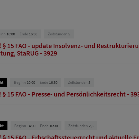
inn
10:00
Ende
16:30
Zeitstunden
5
 § 15 FAO - update Insolvenz- und Restrukturieru
tung, StaRUG - 3929
ht
Beginn
10:00
Ende
16:30
Zeitstunden
5
§ 15 FAO - Presse- und Persönlichkeitsrecht - 39
ht
Beginn
14:00
Ende
16:30
Zeitstunden
2,5
 § 15 FAO - Erbschaftssteuerrecht und aktuelle E