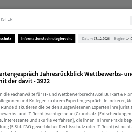
HSTER
sschutz
Informationstechnologierecht
Datum
17.12.2026
Beginn
14:
Jurist:innen
Stellenmarkt & Anzeigen
Über uns
pertengespräch Jahresrückblick Wettbewerbs- und
it der davit - 3922
n die Fachanwälte für IT- und Wettbewerbsrecht Axel Burkart & Flor
leginnen und Kollegen zu ihrem Expertengespräch. In lockerer, kle
 Runde diskutieren die beiden ausgewiesenen Experten ihre juristi
en Veranstaltungen an, um Ihre und unsere Planun
bewerbs- und IT-Recht [wichtige neue (Grundsatz-)Entscheidungen,
gefrist (in der Regel 10 Tage vor der Veranstalt
 interessante und skurile Verfahren], die ihnen in ihrer Praxis be
uchung eines neuen HAV-Seminars einlösen können
ung (5 Std. FAO gewerblicher Rechtsschutz oder IT-Recht) ist nicht 