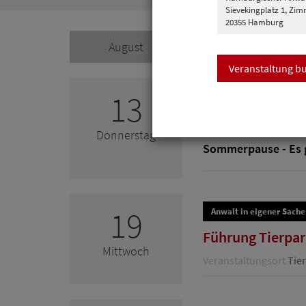
Sievekingplatz 1, Zim
20355 Hamburg
August
Veranstaltung b
Anwalt in eigener Sache
13
HAVfit - bewegte
Donnerstag
Sommerpause - Es g
19
Anwalt in eigener Sache
Führung Tierpar
Mittwoch
Veranstaltungsort
Tier