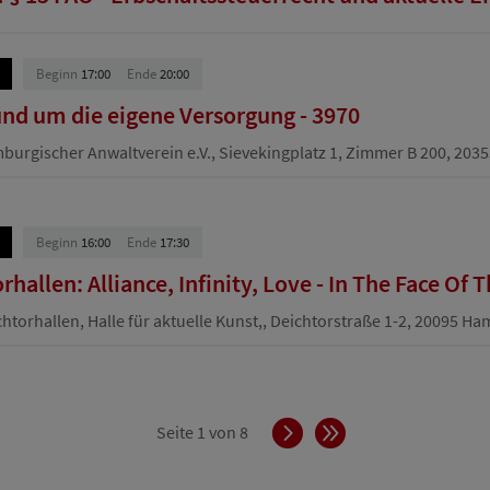
Beginn
17:00
Ende
20:00
und um die eigene Versorgung - 3970
urgischer Anwaltverein e.V., Sievekingplatz 1, Zimmer B 200, 20
Beginn
16:00
Ende
17:30
hallen: Alliance, Infinity, Love - In The Face Of 
htorhallen, Halle für aktuelle Kunst,, Deichtorstraße 1-2, 20095 H
Vorwärts
Ende
Seite 1 von 8