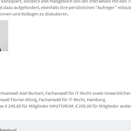
Gutschein über die Hälfte des Teilnahmebetrags.
" konzipiert, sondern lebt maßgeblich von der Interaktion mit den
 trotzdem fällig. Einen Gutschein erhalten Sie 
 dazu aufgefordert, ebenfalls ihre persönlichen "Aufreger" mitzu
ner kulturellen/ gesellschaftlichen Veranstaltu
nnen und Kollegen zu diskutieren.
htsanwalt Axel Burkart, Fachanwalt für IT-Recht sowie Gewerblicher
walt Florian König, Fachanwalt für IT-Recht, Hamburg
w. € 249,00 für Mitglieder HAV/FORUM, € 299,00 für Mitglieder ander
verein e.V.