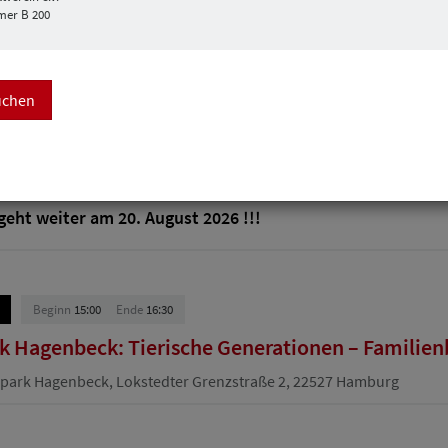
mer B 200
uchen
Mitarbeiterseminar
Beginn
12:30
Ende
13:00
 Pause - online - 3152
eht weiter am 20. August 2026 !!!
Beginn
15:00
Ende
16:30
k Hagenbeck: Tierische Generationen – Familien
park Hagenbeck, Lokstedter Grenzstraße 2, 22527 Hamburg