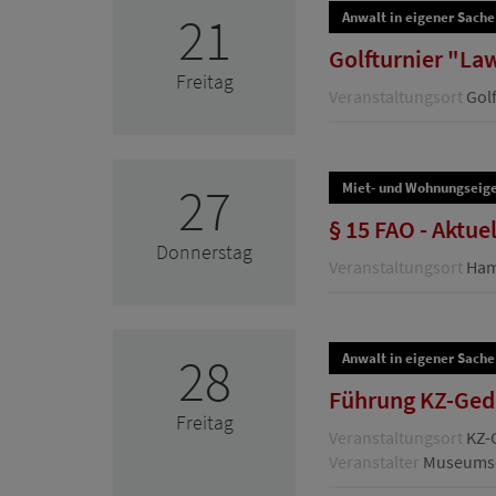
21
Anwalt in eigener Sache
Golfturnier "La
Freitag
Veranstaltungsort
Golf
27
Miet- und Wohnungseig
§ 15 FAO - Aktue
Donnerstag
Veranstaltungsort
Hamb
28
Anwalt in eigener Sache
Führung KZ-Ged
Freitag
Veranstaltungsort
KZ-
Veranstalter
Museumsd