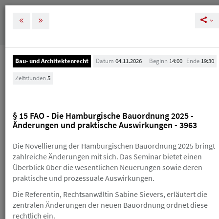
MENÜ
Tog
nav
Bau- und Architektenrecht
Datum
04.11.2026
Beginn
14:00
Ende
19:30
Veranstaltungen
Zeitstunden
5
Veranstaltungen
§ 15 FAO - Die Hamburgische Bauordnung 2025 -
Melden Sie sich rechtzeitig zu unseren
Änderungen und praktische Auswirkungen - 3963
Veranstaltungen an, um Ihre und unsere Planung zu
vereinfachen. Bei einer Stornierung nach der
Die Novellierung der Hamburgischen Bauordnung 2025 bringt
kostenlosen Absagefrist (in der Regel 10 Tage vor der
Veranstaltung) erhalten Sie einen Gutschein, den Sie
zahlreiche Änderungen mit sich. Das Seminar bietet einen
innerhalb eines Jahres für die Buchung eines neuen
Überblick über die wesentlichen Neuerungen sowie deren
HAV-Seminars einlösen können. Sollte Ihnen das
praktische und prozessuale Auswirkungen.
Skript schon zugegangen sein, erhalten Sie einen
Gutschein über die Hälfte des Teilnahmebetrags.
Die Referentin, Rechtsanwältin Sabine Sievers, erläutert die
Wenn Sie einen Gutschein erhalten, ist der
zentralen Änderungen der neuen Bauordnung ordnet diese
ursprüngliche Teilnahmebetrag trotzdem fällig. Einen
rechtlich ein.