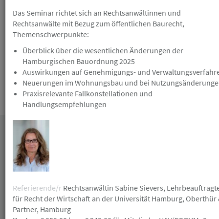
Gutschein erhalten Sie nicht bei Nichterscheinen
ohne vorherige Absage. Die Anmeldung zu einer
Das Seminar richtet sich an Rechtsanwältinnen und
kulturellen/ gesellschaftlichen Veranstaltung ist
Rechtsanwälte mit Bezug zum öffentlichen Baurecht,
verbindlich und nicht mehr kostenlos stornierbar.
Themenschwerpunkte:
Überblick über die wesentlichen Änderungen der
Hamburgischen Bauordnung 2025
Auswirkungen auf Genehmigungs- und Verwaltungsverfahr
Neuerungen im Wohnungsbau und bei Nutzungsänderung
Praxisrelevante Fallkonstellationen und
Die Teilnahmebedingungen finden Sie
hier
.
Handlungsempfehlungen
Datum
Referierende/r
Rechtsanwältin Sabine Sievers, Lehrbeauftragt
für Recht der Wirtschaft an der Universität Hamburg, Oberthür
Partner, Hamburg