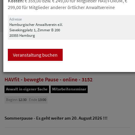
Kosten:
€ 359,00 bzw. € 249,00 für Mitglieder HAV/FORUM, €
299,00 für Mitglieder anderer örtlicher Anwaltvereine
Suchen
Adresse
Hamburgischer Anwaltverein e.V.
Sievekingplatz 1, Zimmer B 200
20355 Hamburg
August
Veranstaltung buchen
13
Donnerstag
HAVfit - bewegte Pause - online - 3152
Anwalt in eigener Sache
Mitarbeiterseminar
Beginn
12:30
Ende
13:00
Sommerpause - Es geht weiter am 20. August 2026 !!!