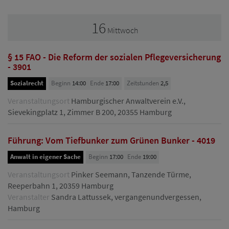
16
Mittwoch
§ 15 FAO - Die Reform der sozialen Pflegeversicherung
- 3901
Sozialrecht
Beginn
14:00
Ende
17:00
Zeitstunden
2,5
Veranstaltungsort
Hamburgischer Anwaltverein e.V.,
Sievekingplatz 1, Zimmer B 200, 20355 Hamburg
Führung: Vom Tiefbunker zum Grünen Bunker - 4019
Anwalt in eigener Sache
Beginn
17:00
Ende
19:00
Veranstaltungsort
Pinker Seemann, Tanzende Türme,
Reeperbahn 1, 20359 Hamburg
Veranstalter
Sandra Lattussek, vergangenundvergessen,
Hamburg