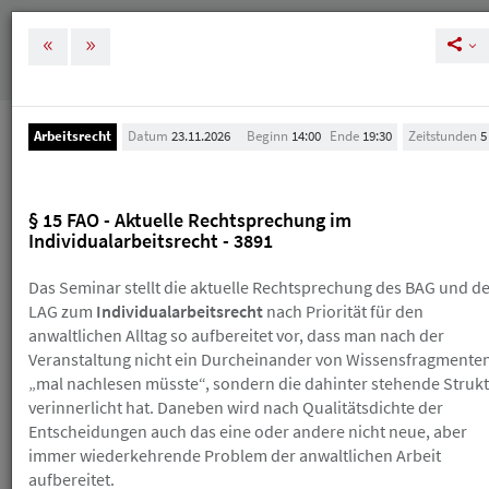
MENÜ
Tog
nav
Arbeitsrecht
Datum
23.11.2026
Beginn
14:00
Ende
19:30
Zeitstunden
5
Veranstaltungen
Veranstaltungen
§ 15 FAO - Aktuelle Rechtsprechung im
Individualarbeitsrecht - 3891
Melden Sie sich rechtzeitig zu unseren
Veranstaltungen an, um Ihre und unsere Planung zu
Das Seminar stellt die aktuelle Rechtsprechung des BAG und d
vereinfachen. Bei einer Stornierung nach der
LAG zum
Individualarbeitsrecht
nach Priorität für den
kostenlosen Absagefrist (in der Regel 10 Tage vor der
anwaltlichen Alltag so aufbereitet vor, dass man nach der
Veranstaltung) erhalten Sie einen Gutschein, den Sie
Veranstaltung nicht ein Durcheinander von Wissensfragmente
innerhalb eines Jahres für die Buchung eines neuen
„mal nachlesen müsste“, sondern die dahinter stehende Struk
HAV-Seminars einlösen können. Sollte Ihnen das
verinnerlicht hat. Daneben wird nach Qualitätsdichte der
Skript schon zugegangen sein, erhalten Sie einen
Entscheidungen auch das eine oder andere nicht neue, aber
Gutschein über die Hälfte des Teilnahmebetrags.
Wenn Sie einen Gutschein erhalten, ist der
immer wiederkehrende Problem der anwaltlichen Arbeit
ursprüngliche Teilnahmebetrag trotzdem fällig. Einen
aufbereitet.