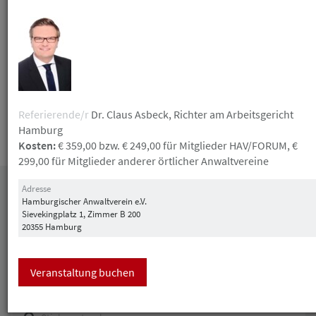
Gutschein erhalten Sie nicht bei Nichterscheinen
ohne vorherige Absage. Die Anmeldung zu einer
kulturellen/ gesellschaftlichen Veranstaltung ist
verbindlich und nicht mehr kostenlos stornierbar.
Referierende/r
Dr. Claus Asbeck, Richter am Arbeitsgericht
Hamburg
Kosten:
€ 359,00 bzw. € 249,00 für Mitglieder HAV/FORUM, €
Die Teilnahmebedingungen finden Sie
hier
.
299,00 für Mitglieder anderer örtlicher Anwaltvereine
Adresse
Datum
Hamburgischer Anwaltverein e.V.
Sievekingplatz 1, Zimmer B 200
20355 Hamburg
Veranstaltung buchen