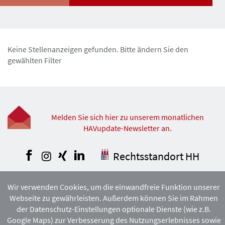
Keine Stellenanzeigen gefunden. Bitte ändern Sie den
gewählten Filter
Melden Sie sich hier zu unserem monatlichen
HAVupdate-Newsletter an.
Facebook
Instagram
Xing
LinkedIn
Rechtsstandort HH
COPYRIGHT © DEUTSCHER ANWALTVEREIN 2026. ALLE RECHTE
Wir verwenden Cookies, um die einwandfreie Funktion unserer
VORBEHALTEN. VERVIELFÄLTIGUNG
Webseite zu gewährleisten. Außerdem können Sie im Rahmen
UND VERBREITUNG NUR MIT VORHERIGER ZUSTIMMUNG DES
der Datenschutz-Einstellungen optionale Dienste (wie z.B.
HAMBURGISCHEN ANWALTVEREINS.
Google Maps) zur Verbesserung des Nutzungserlebnisses sowie