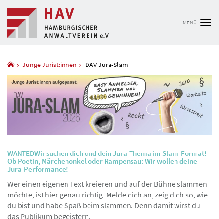
MENÜ
Tog
nav
Junge Jurist:innen
DAV Jura-Slam
WANTED
Wir suchen dich und dein Jura-Thema im Slam-Format!
Ob Poetin, Märchenonkel oder Rampensau: Wir wollen deine
Jura-Performance!
Wer einen eigenen Text kreieren und auf der Bühne slammen
möchte, ist hier genau richtig. Melde dich an, zeig dich so, wie
du bist und habe Spaß beim slammen. Denn damit wirst du
das Publikum begeistern.