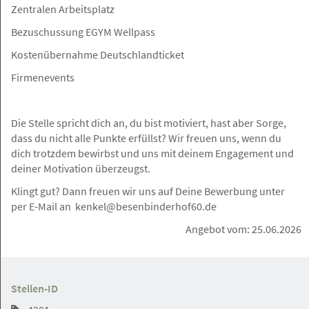
Zentralen Arbeitsplatz
Bezuschussung EGYM Wellpass
Hamburg
Angebot
Kostenübernahme Deutschlandticket
Firmenevents
04.08.2026
Rechtsanwältin / Rechtsanwalt (m/w/d)
gesucht – Mandate vorhanden,
Die Stelle spricht dich an, du bist motiviert, hast aber Sorge,
Partnerschaftsperspektive inklusive
dass du nicht alle Punkte erfüllst? Wir freuen uns, wenn du
dich trotzdem bewirbst und uns mit deinem Engagement und
Rechtsanwalt Kemal Su
deiner Motivation überzeugst.
Klingt gut? Dann freuen wir uns auf Deine Bewerbung unter
per E-Mail an kenkel@besenbinderhof60.de
Ratzeburg
Angebot
Angebot vom: 25.06.2026
04.08.2026
Stellen-ID
Rechtsanwalt / Rechtsanwältin (m/w/d)
gesucht