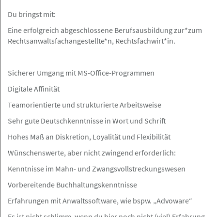
Du bringst mit:
07.08.2026
Rechtsanwaltsfachangestellte (m/w/d)
Eine erfolgreich abgeschlossene Berufsausbildung zur*zum
Rechtsanwaltsfachangestellte*n, Rechtsfachwirt*in.
Rechtsanwälte Johannsen PartG mbB
Sicherer Umgang mit MS-Office-Programmen
Digitale Affinität
Hamburger Innenstadt
Angebot
Teamorientierte und strukturierte Arbeitsweise
Sehr gute Deutschkenntnisse in Wort und Schrift
06.08.2026
Hohes Maß an Diskretion, Loyalität und Flexibilität
Rechtsanwaltsfachangestellte/-er
(m/w/d) in der Hamburger Innenstadt
Wünschenswerte, aber nicht zwingend erforderlich:
gesucht
Kenntnisse im Mahn- und Zwangsvollstreckungswesen
Anwaltskanzlei Alhorn
Vorbereitende Buchhaltungskenntnisse
Erfahrungen mit Anwaltssoftware, wie bspw. „Advoware“
Es ist nicht schlimm, wenn du hier noch nicht (viel) Erfahrung