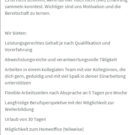
Hamburg
Angebot
sammeln konntest. Wichtiger sind uns Motivation und die
Bereitschaft zu lernen.
05.08.2026
Rechtsanwalt (m/w/d) mit
Wir bieten:
Partnerschafts-Option
Leistungsgerechtes Gehalt je nach Qualifikation und
Vorerfahrung
Abwechslungsreiche und verantwortungsvolle Tätigkeit
Arbeiten in einem kollegialen Team mit vier Kolleginnen, die
Hamburg
Angebot
dich gern, geduldig und mit viel Spaß in deiner Einarbeitung
unterstützen
05.08.2026
Flexible Arbeitszeiten nach Absprache an 5 Tagen pro Woche
Rechtsanwalt / Rechtsanwältin (m/w/d)
Langfristige Berufsperspektive mit der Möglichkeit zur
Öffentliches Recht in Vollzeit Dr. Heinze
Weiterbildung
& Partner
Urlaub von 30 Tagen
Dr. Heinze & Partner Partnerschaftsgesellschaft
Möglichkeit zum Homeoffice (teilweise)