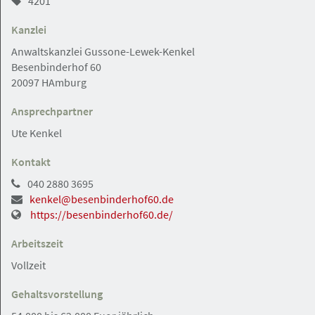
4201
Christoph-Meise-Schmidt Rechtsanwälte Partnerschaft
Kanzlei
mbB Notare
Anwaltskanzlei Gussone-Lewek-Kenkel
Besenbinderhof 60
20097 HAmburg
Hamburg
Angebot
Ansprechpartner
Ute Kenkel
03.08.2026
Kontakt
Rechtsanwaltsfachangestellte /
Rechtsanwaltsfachangestellter (m/w/d)
040 2880 3695
gesucht
kenkel@besenbinderhof60.de
https://besenbinderhof60.de/
Rechtsanwalt Christian Gehrmann
Arbeitszeit
Vollzeit
Hamburg
Angebot
Gehaltsvorstellung