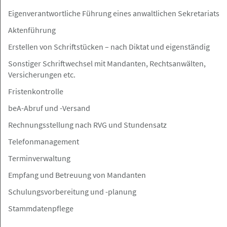
im Bereich Sachversicherung /
Eigenverantwortliche Führung eines anwaltlichen Sekretariats
Regressbearbeitung
Aktenführung
Rechtsanwälte Johannsen PartG mbB
Erstellen von Schriftstücken – nach Diktat und eigenständig
Sonstiger Schriftwechsel mit Mandanten, Rechtsanwälten,
Versicherungen etc.
Hamburg, Frankfurt a.M., Berlin, Nürnberg
Angebot
Fristenkontrolle
beA-Abruf und -Versand
07.08.2026
Rechnungsstellung nach RVG und Stundensatz
Rechtsanwalt (m/w/d) im Bereich
Telefonmanagement
Verkehrsrecht
Terminverwaltung
Rechtsanwälte Johannsen PartG mbB
Empfang und Betreuung von Mandanten
Schulungsvorbereitung und -planung
Stammdatenpflege
Hamburg
Angebot