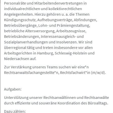
Personalräte und Mitarbeitendenvertretungen in
individualrechtlichen und kollektivrechtlichen
Angelegenheiten. Hierzu gehören u. a. die Themen
Kündigungsschutz, Aufhebungsverträge, Abfindungen,
Betriebsübergänge, Lohn- und Prämiengestaltung,
bundesweit
Gesuch
betriebliche Altersversorgung, Arbeitszeugnisse,
Betriebsänderungen, Interessenausgleich- und
Sozialplanverhandlungen und Insolvenzen. Wir sind
07.08.2026
überregional tätig und treten insbesondere vor allen
Juristische Fallbearbeitung/Zuarbeit
Arbeitsgerichten in Hamburg, Schleswig-Holstein und
für Rechtsanwälte
Niedersachsen auf.
Zur Verstärkung unseres Teams suchen wir eine*n
Rechtsanwaltsfachangestellte*n, Rechtsfachwirt*in (m/w/d).
Hamburg, Berlin, Frankfurt a.M, Nürnberg
Angebot
Aufgaben:
Unterstützung unserer Rechtsanwältinnen und Rechtsanwälte
07.08.2026
durch effiziente und souveräne Koordination des Büroalltags.
Volljurist / Jurist (m/w/d) für die
Dazu zählen:
außergerichtliche Schadenregulierung