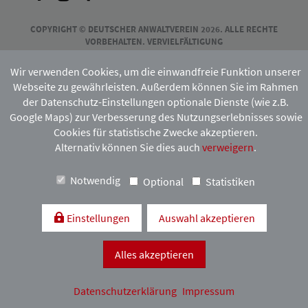
COPYRIGHT © DEUTSCHER ANWALTVEREIN 2026. ALLE RECHTE
VORBEHALTEN. VERVIELFÄLTIGUNG
UND VERBREITUNG NUR MIT VORHERIGER ZUSTIMMUNG DES
HAMBURGISCHEN ANWALTVEREINS.
Wir verwenden Cookies, um die einwandfreie Funktion unserer
Webseite zu gewährleisten. Außerdem können Sie im Rahmen
der Datenschutz-Einstellungen optionale Dienste (wie z.B.
Mitgliedschaft:
Google Maps) zur Verbesserung des Nutzungserlebnisses sowie
Cookies für statistische Zwecke akzeptieren.
Alternativ können Sie dies auch
verweigern
.
Notwendig
Optional
Statistiken
Einstellungen
Auswahl akzeptieren
Kontakt & Anfahrt
Impressum
Datenschutzerklärung
Alles akzeptieren
Datenschutzerklärung
Impressum