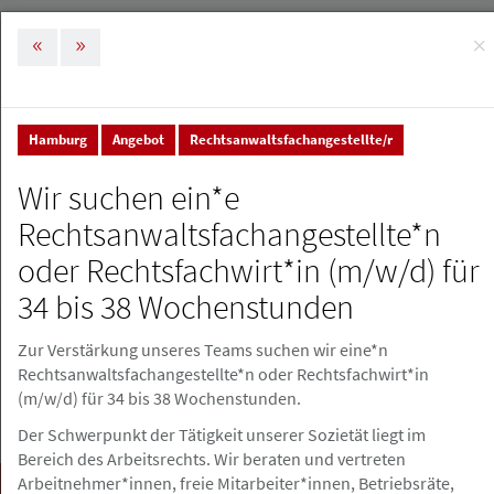
×
MENÜ
Tog
nav
Hamburg
Angebot
Rechtsanwaltsfachangestellte/r
Stellenmarkt & Anzeigen
Stellenanzeigen
Wir suchen ein*e
Stellenanzeigen
Rechtsanwaltsfachangestellte*n
oder Rechtsfachwirt*in (m/w/d) für
Stellenanzeige erstellen
34 bis 38 Wochenstunden
Zur Verstärkung unseres Teams suchen wir eine*n
Rechtsanwaltsfachangestellte*n oder Rechtsfachwirt*in
(m/w/d) für 34 bis 38 Wochenstunden.
Der Schwerpunkt der Tätigkeit unserer Sozietät liegt im
Bereich des Arbeitsrechts. Wir beraten und vertreten
Arbeitnehmer*innen, freie Mitarbeiter*innen, Betriebsräte,
Suchen