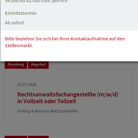
54.000 bis 62.000 Euor jährlich
03.08.2026
Eintrittstermin
Rechtsanwältin / Rechtsanwalt (m/w/d)
Ab sofort
Vollzeit/ Teilzeit gesucht
Rechtsanwalt Christian Gehrmann
Bitte beziehen Sie sich bei Ihrer Kontaktaufnahme auf den
Stellenmarkt.
Hamburg
Angebot
31.07.2026
Rechtsanwaltsfachangestellte (m/w/d)
in Vollzeit oder Teilzeit
Fröling & Reimers Rechtsanwälte