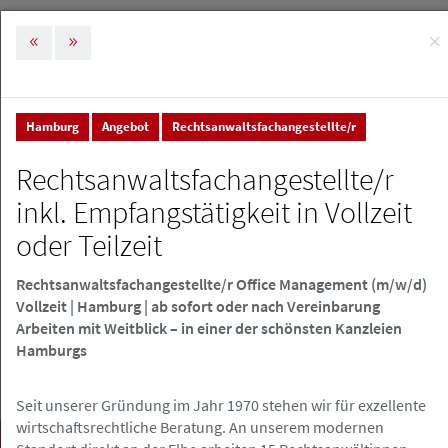
×
MENÜ
Tog
nav
Hamburg
Angebot
Rechtsanwaltsfachangestellte/r
Stellenmarkt & Anzeigen
Stellenanzeigen
Rechtsanwaltsfachangestellte/r
Stellenanzeigen
inkl. Empfangstätigkeit in Vollzeit
oder Teilzeit
Stellenanzeige erstellen
Rechtsanwaltsfachangestellte/r Office Management (m/w/d)
Vollzeit | Hamburg | ab sofort oder nach Vereinbarung
Arbeiten mit Weitblick – in einer der schönsten Kanzleien
Hamburgs
Seit unserer Gründung im Jahr 1970 stehen wir für exzellente
wirtschaftsrechtliche Beratung. An unserem modernen
Suchen