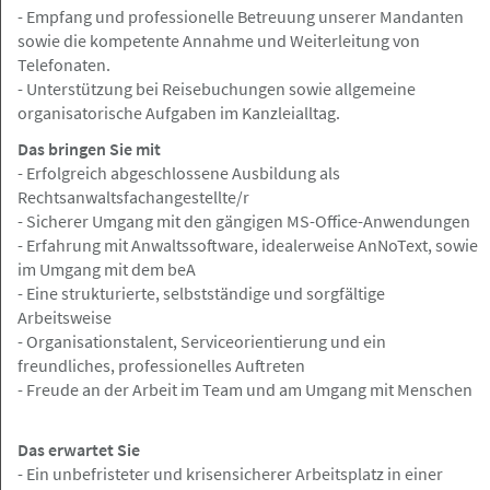
- Empfang und professionelle Betreuung unserer Mandanten
im Bereich Sachversicherung /
sowie die kompetente Annahme und Weiterleitung von
Regressbearbeitung
Telefonaten.
Rechtsanwälte Johannsen PartG mbB
- Unterstützung bei Reisebuchungen sowie allgemeine
organisatorische Aufgaben im Kanzleialltag.
Das bringen Sie mit
- Erfolgreich abgeschlossene Ausbildung als
Hamburg, Frankfurt a.M., Berlin, Nürnberg
Angebot
Rechtsanwaltsfachangestellte/r
- Sicherer Umgang mit den gängigen MS-Office-Anwendungen
- Erfahrung mit Anwaltssoftware, idealerweise AnNoText, sowie
07.08.2026
im Umgang mit dem beA
Rechtsanwalt (m/w/d) im Bereich
- Eine strukturierte, selbstständige und sorgfältige
Verkehrsrecht
Arbeitsweise
- Organisationstalent, Serviceorientierung und ein
Rechtsanwälte Johannsen PartG mbB
freundliches, professionelles Auftreten
- Freude an der Arbeit im Team und am Umgang mit Menschen
Das erwartet Sie
Hamburg
Angebot
- Ein unbefristeter und krisensicherer Arbeitsplatz in einer