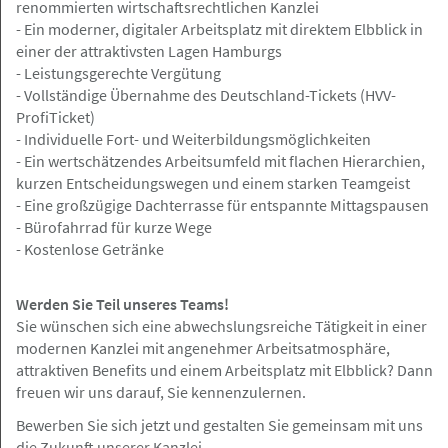
renommierten wirtschaftsrechtlichen Kanzlei
- Ein moderner, digitaler Arbeitsplatz mit direktem Elbblick in
07.08.2026
einer der attraktivsten Lagen Hamburgs
Rechtsanwaltsfachangestellte (m/w/d)
- Leistungsgerechte Vergütung
- Vollständige Übernahme des Deutschland-Tickets (HVV-
Rechtsanwälte Johannsen PartG mbB
ProfiTicket)
- Individuelle Fort- und Weiterbildungsmöglichkeiten
- Ein wertschätzendes Arbeitsumfeld mit flachen Hierarchien,
kurzen Entscheidungswegen und einem starken Teamgeist
Hamburger Innenstadt
Angebot
- Eine großzügige Dachterrasse für entspannte Mittagspausen
- Bürofahrrad für kurze Wege
- Kostenlose Getränke
06.08.2026
Rechtsanwaltsfachangestellte/-er
Werden Sie Teil unseres Teams!
(m/w/d) in der Hamburger Innenstadt
Sie wünschen sich eine abwechslungsreiche Tätigkeit in einer
gesucht
modernen Kanzlei mit angenehmer Arbeitsatmosphäre,
Anwaltskanzlei Alhorn
attraktiven Benefits und einem Arbeitsplatz mit Elbblick? Dann
freuen wir uns darauf, Sie kennenzulernen.
Bewerben Sie sich jetzt und gestalten Sie gemeinsam mit uns
die Zukunft unserer Kanzlei.