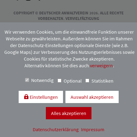
COPYRIGHT © DEUTSCHER ANWALTVEREIN 2026. ALLE RECHTE
VORBEHALTEN. VERVIELFÄLTIGUNG
UND VERBREITUNG NUR MIT VORHERIGER ZUSTIMMUNG DES
HAMBURGISCHEN ANWALTVEREINS.
Wir verwenden Cookies, um die einwandfreie Funktion unserer
Webseite zu gewährleisten. Außerdem können Sie im Rahmen
der Datenschutz-Einstellungen optionale Dienste (wie z.B.
Mitgliedschaft:
Google Maps) zur Verbesserung des Nutzungserlebnisses sowie
Cookies für statistische Zwecke akzeptieren.
Alternativ können Sie dies auch
verweigern
.
Notwendig
Optional
Statistiken
Einstellungen
Auswahl akzeptieren
Kontakt & Anfahrt
Impressum
Datenschutzerklärung
Alles akzeptieren
Datenschutzerklärung
Impressum