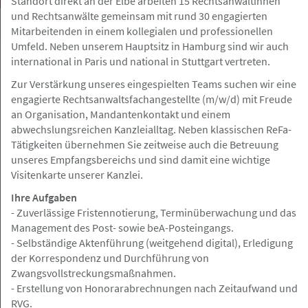
Standort direkt an der Elbe arbeiten 15 Rechtsanwältinnen
und Rechtsanwälte gemeinsam mit rund 30 engagierten
Mitarbeitenden in einem kollegialen und professionellen
Umfeld. Neben unserem Hauptsitz in Hamburg sind wir auch
international in Paris und national in Stuttgart vertreten.
bundesweit
Gesuch
Zur Verstärkung unseres eingespielten Teams suchen wir eine
engagierte Rechtsanwaltsfachangestellte (m/w/d) mit Freude
an Organisation, Mandantenkontakt und einem
07.08.2026
abwechslungsreichen Kanzleialltag. Neben klassischen ReFa-
Juristische Fallbearbeitung/Zuarbeit
Tätigkeiten übernehmen Sie zeitweise auch die Betreuung
für Rechtsanwälte
unseres Empfangsbereichs und sind damit eine wichtige
Visitenkarte unserer Kanzlei.
Ihre Aufgaben
- Zuverlässige Fristennotierung, Terminüberwachung und das
Hamburg, Berlin, Frankfurt a.M, Nürnberg
Angebot
Management des Post- sowie beA-Posteingangs.
- Selbständige Aktenführung (weitgehend digital), Erledigung
der Korrespondenz und Durchführung von
07.08.2026
Zwangsvollstreckungsmaßnahmen.
- Erstellung von Honorarabrechnungen nach Zeitaufwand und
Volljurist / Jurist (m/w/d) für die
RVG.
außergerichtliche Schadenregulierung