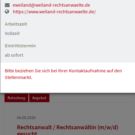
eweiland@weiland-rechtsanwaelte.de
https://www.weiland-rechtsanwaelte.de/
Hamburg
Angebot
Arbeitszeit
Vollzeit
04.08.2026
Eintrittstermin
Rechtsanwältin / Rechtsanwalt (m/w/d)
gesucht – Mandate vorhanden,
ab sofort
Partnerschaftsperspektive inklusive
Rechtsanwalt Kemal Su
Bitte beziehen Sie sich bei Ihrer Kontaktaufnahme auf den
Stellenmarkt.
Ratzeburg
Angebot
04.08.2026
Rechtsanwalt / Rechtsanwältin (m/w/d)
gesucht