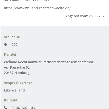
Hamburg
Angebot
https://www.weiland-rechtsanwaelte.de/
Angebot vom: 25.06.2026
05.08.2026
Rechtsanwalt (m/w/d) mit
Partnerschafts-Option
Stellen-ID
4200
Kanzlei
Hamburg
Angebot
Weiland Rechtsanwälte Partnerschaftsgesellschaft mbB
Am Kaiserkai 62
20457 Hamburg
05.08.2026
Rechtsanwalt / Rechtsanwältin (m/w/d)
Ansprechpartner
Öffentliches Recht in Vollzeit Dr. Heinze
Elke Weiland
& Partner
Kontakt
Dr. Heinze & Partner Partnerschaftsgesellschaft
040 361307-103