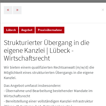
×
MENÜ
Tog
nav
Lübeck
Angebot
Praxisübernahme
Stellenmarkt & Anzeigen
Stellenanzeigen
Strukturierter Übergang in die
Stellenanzeigen
eigene Kanzlei | Lübeck -
Wirtschaftsrecht
Stellenanzeige erstellen
Wir bieten einem qualifizierten Rechtsanwalt (m/w/d) die
Möglichkeit eines strukturierten Übergangs in die eigene
Kanzlei.
Das Angebot umfasst insbesondere:
- Übernahme und Bearbeitung bestehender Mandate im
Wirtschaftsrecht
- Bereitstellung einer vollständigen Kanzlei-Infrastruktur
Suchen