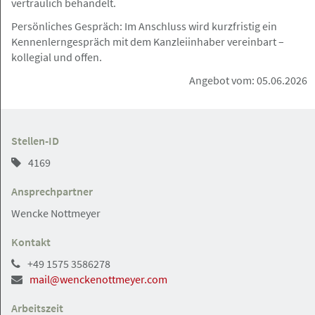
vertraulich behandelt.
im Bereich Sachversicherung /
Persönliches Gespräch: Im Anschluss wird kurzfristig ein
Regressbearbeitung
Kennenlerngespräch mit dem Kanzleiinhaber vereinbart –
Rechtsanwälte Johannsen PartG mbB
kollegial und offen.
Angebot vom: 05.06.2026
Hamburg, Frankfurt a.M., Berlin, Nürnberg
Angebot
Stellen-ID
4169
07.08.2026
Rechtsanwalt (m/w/d) im Bereich
Ansprechpartner
Verkehrsrecht
Wencke Nottmeyer
Rechtsanwälte Johannsen PartG mbB
Kontakt
+49 1575 3586278
mail@wenckenottmeyer.com
Hamburg
Angebot
Arbeitszeit