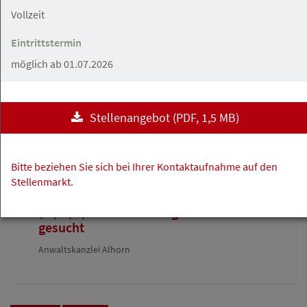
Vollzeit
07.08.2026
Rechtsanwaltsfachangestellte (m/w/d)
Eintrittstermin
möglich ab 01.07.2026
Rechtsanwälte Johannsen PartG mbB
Stellenangebot
(
PDF
, 1,5 MB)
Hamburger Innenstadt
Angebot
Bitte beziehen Sie sich bei Ihrer Kontaktaufnahme auf den
06.08.2026
Stellenmarkt.
Rechtsanwaltsfachangestellte/-er
(m/w/d) in der Hamburger Innenstadt
gesucht
Anwaltskanzlei Alhorn