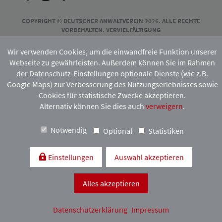
COPYRIGHT © DEUTSCHER ANWALTVEREIN 2026. ALLE RECHTE
VORBEHALTEN. VERVIELFÄLTIGUNG
UND VERBREITUNG NUR MIT VORHERIGER ZUSTIMMUNG DES
HAMBURGISCHEN ANWALTVEREINS.
Wir verwenden Cookies, um die einwandfreie Funktion unserer
Webseite zu gewährleisten. Außerdem können Sie im Rahmen
der Datenschutz-Einstellungen optionale Dienste (wie z.B.
Mitgliedschaft:
Google Maps) zur Verbesserung des Nutzungserlebnisses sowie
Cookies für statistische Zwecke akzeptieren.
Alternativ können Sie dies auch
verweigern
.
Notwendig
Optional
Statistiken
Einstellungen
Auswahl akzeptieren
Kontakt & Anfahrt
Impressum
Datenschutzerklärung
Alles akzeptieren
Datenschutzerklärung
Impressum