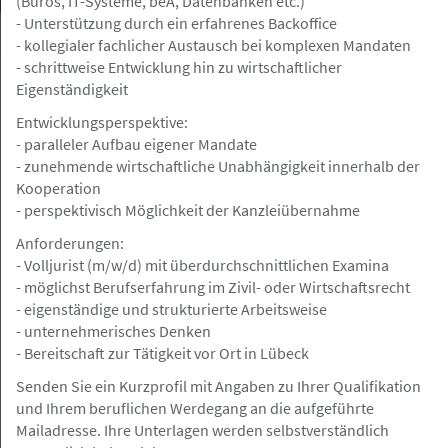
(Büros, IT-Systeme, beA, Datenbanken etc.)
- Unterstützung durch ein erfahrenes Backoffice
- kollegialer fachlicher Austausch bei komplexen Mandaten
- schrittweise Entwicklung hin zu wirtschaftlicher
Eigenständigkeit
bundesweit
Gesuch
Entwicklungsperspektive:
- paralleler Aufbau eigener Mandate
- zunehmende wirtschaftliche Unabhängigkeit innerhalb der
07.08.2026
Kooperation
Juristische Fallbearbeitung/Zuarbeit
- perspektivisch Möglichkeit der Kanzleiübernahme
für Rechtsanwälte
Anforderungen:
- Volljurist (m/w/d) mit überdurchschnittlichen Examina
- möglichst Berufserfahrung im Zivil- oder Wirtschaftsrecht
- eigenständige und strukturierte Arbeitsweise
Hamburg, Berlin, Frankfurt a.M, Nürnberg
Angebot
- unternehmerisches Denken
- Bereitschaft zur Tätigkeit vor Ort in Lübeck
Senden Sie ein Kurzprofil mit Angaben zu Ihrer Qualifikation
07.08.2026
und Ihrem beruflichen Werdegang an die aufgeführte
Volljurist / Jurist (m/w/d) für die
Mailadresse. Ihre Unterlagen werden selbstverständlich
außergerichtliche Schadenregulierung