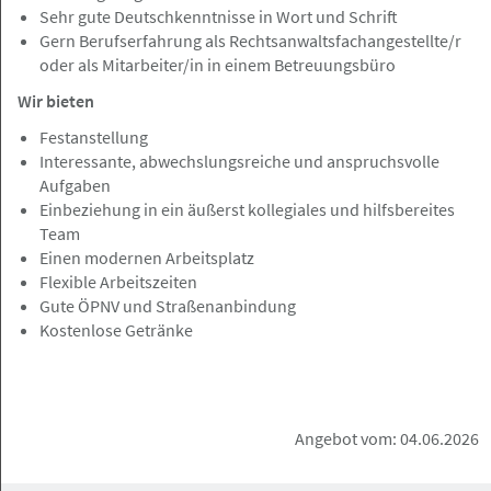
Sehr gute Deutschkenntnisse in Wort und Schrift
im Bereich Sachversicherung /
Gern Berufserfahrung als Rechtsanwaltsfachangestellte/r
Regressbearbeitung
oder als Mitarbeiter/in in einem Betreuungsbüro
Rechtsanwälte Johannsen PartG mbB
Wir bieten
Festanstellung
Interessante, abwechslungsreiche und anspruchsvolle
Aufgaben
Hamburg, Frankfurt a.M., Berlin, Nürnberg
Angebot
Einbeziehung in ein äußerst kollegiales und hilfsbereites
Team
Einen modernen Arbeitsplatz
07.08.2026
Flexible Arbeitszeiten
Rechtsanwalt (m/w/d) im Bereich
Gute ÖPNV und Straßenanbindung
Verkehrsrecht
Kostenlose Getränke
Rechtsanwälte Johannsen PartG mbB
Angebot vom: 04.06.2026
Hamburg
Angebot