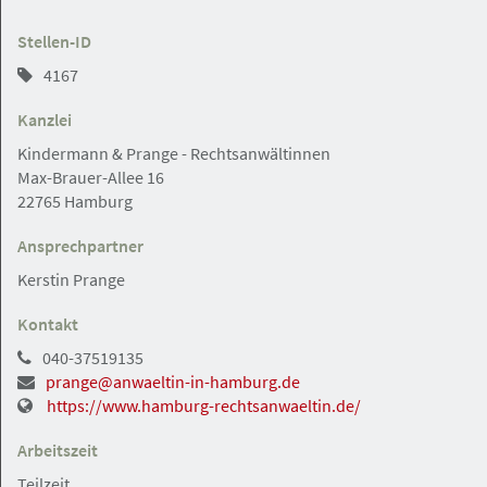
07.08.2026
Stellen-ID
Rechtsanwaltsfachangestellte (m/w/d)
4167
Rechtsanwälte Johannsen PartG mbB
Kanzlei
Kindermann & Prange - Rechtsanwältinnen
Max-Brauer-Allee 16
22765 Hamburg
Hamburger Innenstadt
Angebot
Ansprechpartner
Kerstin Prange
06.08.2026
Rechtsanwaltsfachangestellte/-er
Kontakt
(m/w/d) in der Hamburger Innenstadt
040-37519135
gesucht
prange@anwaeltin-in-hamburg.de
Anwaltskanzlei Alhorn
https://www.hamburg-rechtsanwaeltin.de/
Arbeitszeit
Teilzeit