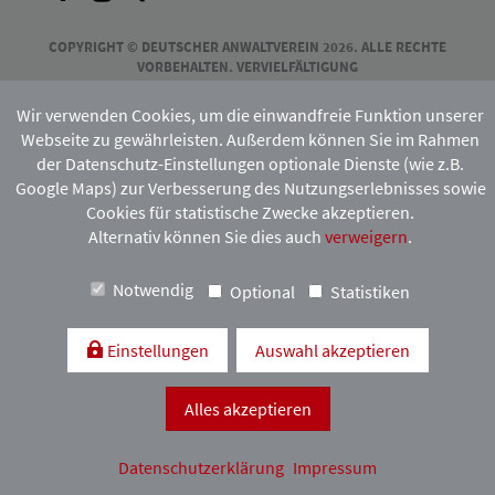
COPYRIGHT © DEUTSCHER ANWALTVEREIN 2026. ALLE RECHTE
VORBEHALTEN. VERVIELFÄLTIGUNG
UND VERBREITUNG NUR MIT VORHERIGER ZUSTIMMUNG DES
HAMBURGISCHEN ANWALTVEREINS.
Wir verwenden Cookies, um die einwandfreie Funktion unserer
Webseite zu gewährleisten. Außerdem können Sie im Rahmen
der Datenschutz-Einstellungen optionale Dienste (wie z.B.
Mitgliedschaft:
Google Maps) zur Verbesserung des Nutzungserlebnisses sowie
Cookies für statistische Zwecke akzeptieren.
Alternativ können Sie dies auch
verweigern
.
Notwendig
Optional
Statistiken
Einstellungen
Auswahl akzeptieren
Kontakt & Anfahrt
Impressum
Datenschutzerklärung
Alles akzeptieren
Datenschutzerklärung
Impressum