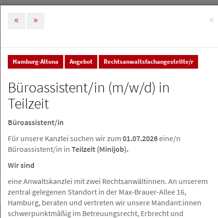
×
MENÜ
Tog
nav
Hamburg-Altona
Angebot
Rechtsanwaltsfachangestellte/r
Stellenmarkt & Anzeigen
Stellenanzeigen
Büroassistent/in (m/w/d) in
Stellenanzeigen
Teilzeit
Büroassistent/in
Stellenanzeige erstellen
Für unsere Kanzlei suchen wir zum
01.07.2026
eine/n
Büroassistent/in in
Teilzeit (Minijob).
Wir sind
eine Anwaltskanzlei mit zwei Rechtsanwältinnen. An unserem
zentral gelegenen Standort in der Max-Brauer-Allee 16,
Hamburg, beraten und vertreten wir unsere Mandant:innen
schwerpunktmäßig im Betreuungsrecht, Erbrecht und
Suchen