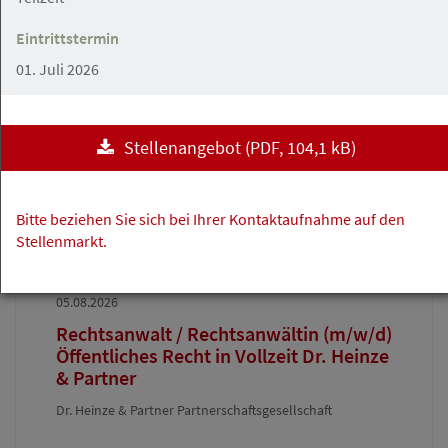
Hamburg
Angebot
Eintrittstermin
01. Juli 2026
05.08.2026
Rechtsanwalt (m/w/d) mit
Partnerschafts-Option
Stellenangebot
(
PDF
, 104,1 kB)
Bitte beziehen Sie sich bei Ihrer Kontaktaufnahme auf den
Hamburg
Angebot
Stellenmarkt.
05.08.2026
Rechtsanwalt / Rechtsanwältin (m/w/d)
Öffentliches Recht in Vollzeit Dr. Heinze
& Partner
Dr. Heinze & Partner Partnerschaftsgesellschaft