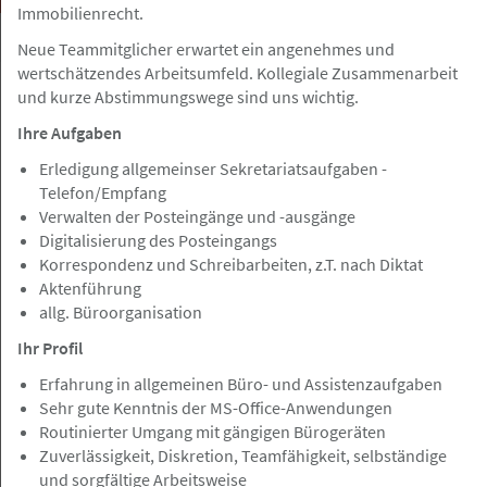
Immobilienrecht.
Neue Teammitglicher erwartet ein angenehmes und
wertschätzendes Arbeitsumfeld. Kollegiale Zusammenarbeit
und kurze Abstimmungswege sind uns wichtig.
bundesweit
Gesuch
Ihre Aufgaben
Erledigung allgemeinser Sekretariatsaufgaben -
07.08.2026
Telefon/Empfang
Juristische Fallbearbeitung/Zuarbeit
Verwalten der Posteingänge und -ausgänge
für Rechtsanwälte
Digitalisierung des Posteingangs
Korrespondenz und Schreibarbeiten, z.T. nach Diktat
Aktenführung
allg. Büroorganisation
Ihr Profil
Hamburg, Berlin, Frankfurt a.M, Nürnberg
Angebot
Erfahrung in allgemeinen Büro- und Assistenzaufgaben
Sehr gute Kenntnis der MS-Office-Anwendungen
07.08.2026
Routinierter Umgang mit gängigen Bürogeräten
Zuverlässigkeit, Diskretion, Teamfähigkeit, selbständige
Volljurist / Jurist (m/w/d) für die
und sorgfältige Arbeitsweise
außergerichtliche Schadenregulierung