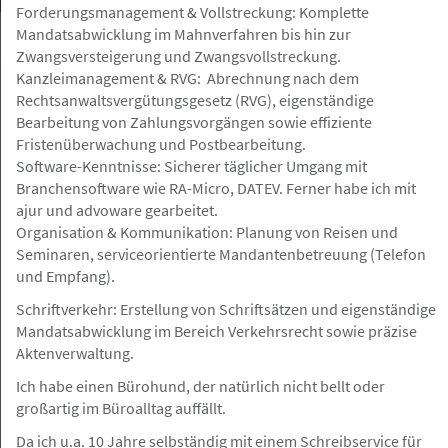
Forderungsmanagement & Vollstreckung: Komplette
Mandatsabwicklung im Mahnverfahren bis hin zur
Zwangsversteigerung und Zwangsvollstreckung.
Kanzleimanagement & RVG: Abrechnung nach dem
Rechtsanwaltsvergütungsgesetz (RVG), eigenständige
Hamburg
Gesuch
Bearbeitung von Zahlungsvorgängen sowie effiziente
Fristenüberwachung und Postbearbeitung.
Software-Kenntnisse: Sicherer täglicher Umgang mit
10.05.2026
Branchensoftware wie RA-Micro, DATEV. Ferner habe ich mit
Assistenz sucht neue Festanstellung in
ajur und advoware gearbeitet.
Vollzeit
Organisation & Kommunikation: Planung von Reisen und
Seminaren, serviceorientierte Mandantenbetreuung (Telefon
und Empfang).
Schriftverkehr: Erstellung von Schriftsätzen und eigenständige
Hamburg
Angebot
Mandatsabwicklung im Bereich Verkehrsrecht sowie präzise
Aktenverwaltung.
Ich habe einen Bürohund, der natürlich nicht bellt oder
10.05.2026
großartig im Büroalltag auffällt.
ReFa (m/w/d) für Kanzlei in Hamburger
Da ich u.a. 10 Jahre selbständig mit einem Schreibservice für
City gesucht