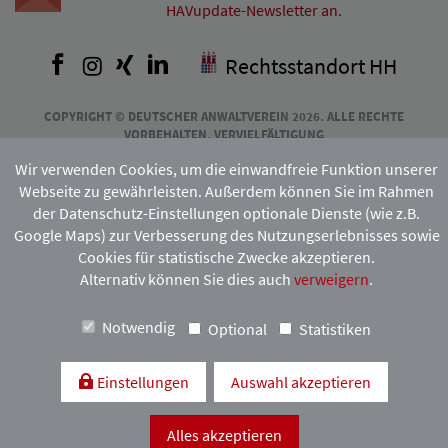
HAVupdate-Newsletter an.
Facebook
Instagram
Xing
LinkedIn
Rechtsstandort HH
COPYRIGHT © DEUTSCHER ANWALTVEREIN 2026. ALLE RECHTE
VORBEHALTEN. VERVIELFÄLTIGUNG
UND VERBREITUNG NUR MIT VORHERIGER ZUSTIMMUNG DES
Wir verwenden Cookies, um die einwandfreie Funktion unserer
HAMBURGISCHEN ANWALTVEREINS.
Webseite zu gewährleisten. Außerdem können Sie im Rahmen
der Datenschutz-Einstellungen optionale Dienste (wie z.B.
Google Maps) zur Verbesserung des Nutzungserlebnisses sowie
Mitgliedschaft:
Cookies für statistische Zwecke akzeptieren.
Alternativ können Sie dies auch
verweigern
.
Notwendig
Optional
Statistiken
Einstellungen
Auswahl akzeptieren
Kontakt & Anfahrt
Impressum
Datenschutzerklärung
Alles akzeptieren