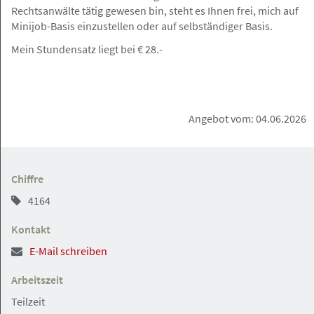
Rechtsanwälte tätig gewesen bin, steht es Ihnen frei, mich auf
MSBH Bleisch Lubitz Rechtsanwälte Steuerberater PartG
Minijob-Basis einzustellen oder auf selbständiger Basis.
mbB
Mein Stundensatz liegt bei € 28.-
Rödingsmarkt 20, 20459 Hamburg
Angebot
Angebot vom: 04.06.2026
08.05.2026
Rechtsanwalt (m/w/d) mit
Chiffre
Polnischkenntnissen im Bereich
Handels- und Gesellschaftsrecht Voll-,
4164
Teilzeit/ freier Mitarbeit
Kontakt
Grau Rechtsanwälte PartGmbB
Arbeitszeit
Teilzeit
Rödingsmarkt 20, 20459 Hamburg
Angebot