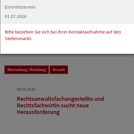
Eintrittstermin
08.05.2026
01.07.2026
Buchhalter (m/w/d) für RA-Micro
Teilzeit/ Minijob/ freier Mitarbeit
Bitte beziehen Sie sich bei Ihrer Kontaktaufnahme auf den
Stellenmarkt.
Grau Rechtsanwälte PartGmbB
Ahrensburg / Hamburg
Gesuch
08.05.2026
Rechtsanwaltsfachangestellte und
Rechtsfachwirtin sucht neue
Herausforderung