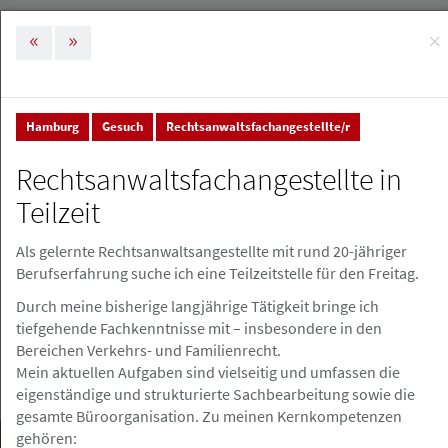
×
MENÜ
Tog
nav
Hamburg
Gesuch
Rechtsanwaltsfachangestellte/r
Stellenmarkt & Anzeigen
Stellenanzeigen
Rechtsanwaltsfachangestellte in
Stellenanzeigen
Teilzeit
Als gelernte Rechtsanwaltsangestellte mit rund 20-jähriger
Stellenanzeige erstellen
Berufserfahrung suche ich eine Teilzeitstelle für den Freitag.
Durch meine bisherige langjährige Tätigkeit bringe ich
tiefgehende Fachkenntnisse mit – insbesondere in den
Bereichen Verkehrs- und Familienrecht.
Mein aktuellen Aufgaben sind vielseitig und umfassen die
eigenständige und strukturierte Sachbearbeitung sowie die
gesamte Büroorganisation. Zu meinen Kernkompetenzen
gehören:
Suchen