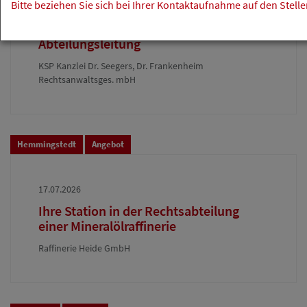
Bitte beziehen Sie sich bei Ihrer Kontaktaufnahme auf den Stell
17.07.2026
Anwaltliche Führungskraft (m/w/d) als
Abteilungsleitung
KSP Kanzlei Dr. Seegers, Dr. Frankenheim
Rechtsanwaltsges. mbH
Hemmingstedt
Angebot
17.07.2026
Ihre Station in der Rechtsabteilung
einer Mineralölraffinerie
Raffinerie Heide GmbH