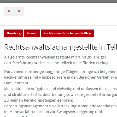
MENÜ
Tog
nav
Hamburg
Gesuch
Rechtsanwaltsfachangestellte/r
Stellenmarkt & Anzeigen
Stellenanzeigen
Rechtsanwaltsfachangestellte in Teil
Stellenanzeigen
Als gelernte Rechtsanwaltsangestellte mit rund 20-jähriger
Berufserfahrung suche ich eine Teilzeitstelle für den Freitag.
Stellenanzeige erstellen
Durch meine bisherige langjährige Tätigkeit bringe ich tiefgehe
Fachkenntnisse mit – insbesondere in den Bereichen Verkehrs- 
Familienrecht.
Mein aktuellen Aufgaben sind vielseitig und umfassen die eigen
und strukturierte Sachbearbeitung sowie die gesamte Büroorgan
Zu meinen Kernkompetenzen gehören:
Forderungsmanagement & Vollstreckung: Komplette Mandatsab
im Mahnverfahren bis hin zur Zwangsversteigerung und
Suchen