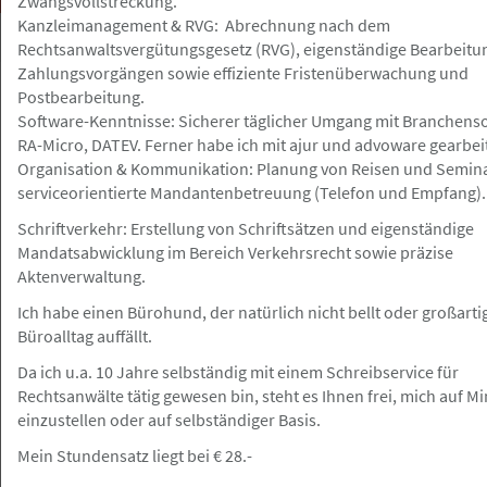
Zwangsvollstreckung.
Kanzleimanagement & RVG: Abrechnung nach dem
Rechtsanwaltsvergütungsgesetz (RVG), eigenständige Bearbeitu
Zahlungsvorgängen sowie effiziente Fristenüberwachung und
Postbearbeitung.
Hamburg
Angebot
Software-Kenntnisse: Sicherer täglicher Umgang mit Branchens
RA-Micro, DATEV. Ferner habe ich mit ajur und advoware gearbeit
Organisation & Kommunikation: Planung von Reisen und Semin
23.07.2026
serviceorientierte Mandantenbetreuung (Telefon und Empfang).
Arbeitsrecht Rechtsanwälte w/m/d mit
Schriftverkehr: Erstellung von Schriftsätzen und eigenständige
(erster) Berufserfahrung oder
Mandatsabwicklung im Bereich Verkehrsrecht sowie präzise
Berufseinsteiger w/m/d
Aktenverwaltung.
HEUKING
Ich habe einen Bürohund, der natürlich nicht bellt oder großarti
Büroalltag auffällt.
Da ich u.a. 10 Jahre selbständig mit einem Schreibservice für
Rechtsanwälte tätig gewesen bin, steht es Ihnen frei, mich auf Mi
Hamburg und Umgebung
Gesuch
einzustellen oder auf selbständiger Basis.
Mein Stundensatz liegt bei € 28.-
23.07.2026