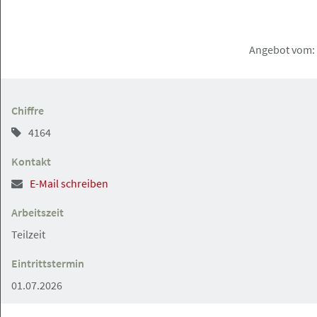
Rechtsanwaltsfachangestellte in
Vollzeit
Angebot vom: 
Hamburg
Angebot
Chiffre
4164
18.07.2026
Kontakt
Jurist (m/w/d) mit Schwerpunkt
Migrationsrecht
Anwaltskanzlei Tawakuli
Arbeitszeit
Teilzeit
Eintrittstermin
Hamburg-Innenstadt
Angebot
01.07.2026