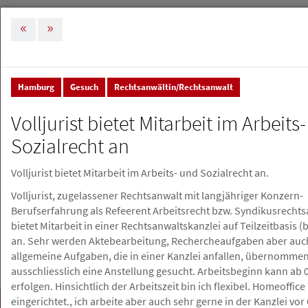
MENÜ
Tog
nav
Hamburg
Gesuch
Rechtsanwältin/Rechtsanwalt
Stellenmarkt & Anzeigen
Stellenanzeigen
Volljurist bietet Mitarbeit im Arbeits
Stellenanzeigen
Sozialrecht an
Volljurist bietet Mitarbeit im Arbeits- und Sozialrecht an.
Stellenanzeige erstellen
Volljurist, zugelassener Rechtsanwalt mit langjähriger Konzern-
Berufserfahrung als Refeerent Arbeitsrecht bzw. Syndikusrecht
bietet Mitarbeit in einer Rechtsanwaltskanzlei auf Teilzeitbasis (b
an. Sehr werden Aktebearbeitung, Rechercheaufgaben aber auc
allgemeine Aufgaben, die in einer Kanzlei anfallen, übernommen
ausschliesslich eine Anstellung gesucht. Arbeitsbeginn kann ab 
erfolgen. Hinsichtlich der Arbeitszeit bin ich flexibel. Homeoffice 
eingerichtet., ich arbeite aber auch sehr gerne in der Kanzlei vor 
Suchen