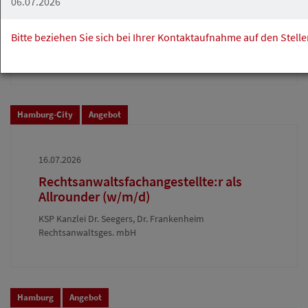
06.07.2026
(m/w/d) für unseren Bereich
Energierecht (Energy & Infrastructure)
Bitte beziehen Sie sich bei Ihrer Kontaktaufnahme auf den Stell
Schulz Noack Bärwinkel Rechtsanwälte PartmbB
Hamburg-City
Angebot
16.07.2026
Rechtsanwaltsfachangestellte:r als
Allrounder (w/m/d)
KSP Kanzlei Dr. Seegers, Dr. Frankenheim
Rechtsanwaltsges. mbH
Hamburg
Angebot