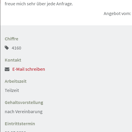
freue mich sehr über jede Anfrage.
Angebot vom: 
Hemmingstedt
Angebot
Chiffre
4160
17.07.2026
Ihre Station in der Rechtsabteilung
Kontakt
einer Mineralölraffinerie
Raffinerie Heide GmbH
Arbeitszeit
Teilzeit
Gehaltsvorstellung
Hamburg
Angebot
nach Vereinbarung
16.07.2026
Eintrittstermin
RECHTSANWÄLTIN/RECHTSANWALT