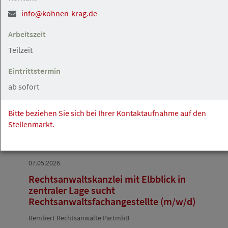
Ahrensburg / Hamburg
Gesuch
info@kohnen-krag.de
Arbeitszeit
08.05.2026
Teilzeit
Rechtsanwaltsfachangestellte und
Rechtsfachwirtin sucht neue
Eintrittstermin
Herausforderung
ab sofort
Bitte beziehen Sie sich bei Ihrer Kontaktaufnahme auf den
Stellenmarkt.
Hamburg
Angebot
07.05.2026
Rechtsanwaltskanzlei mit Elbblick in
zentraler Lage sucht
Rechtsanwaltsfachangestellte (m/w/d)
Rembert Rechtsanwälte PartmbB