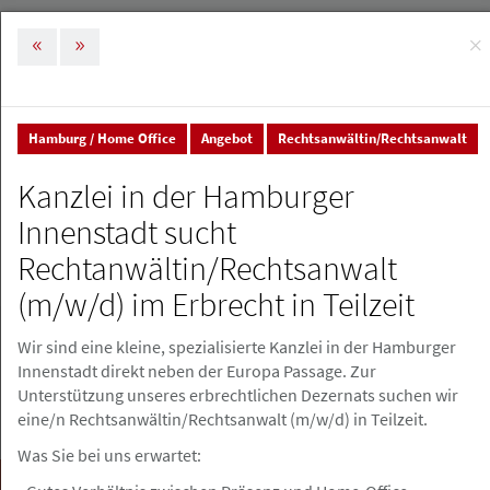
×
MENÜ
Tog
nav
Hamburg / Home Office
Angebot
Rechtsanwältin/Rechtsanwalt
Stellenmarkt & Anzeigen
Stellenanzeigen
Kanzlei in der Hamburger
Stellenanzeigen
Innenstadt sucht
Rechtanwältin/Rechtsanwalt
Stellenanzeige erstellen
(m/w/d) im Erbrecht in Teilzeit
Wir sind eine kleine, spezialisierte Kanzlei in der Hamburger
Innenstadt direkt neben der Europa Passage. Zur
Unterstützung unseres erbrechtlichen Dezernats suchen wir
eine/n Rechtsanwältin/Rechtsanwalt (m/w/d) in Teilzeit.
Was Sie bei uns erwartet:
Suchen