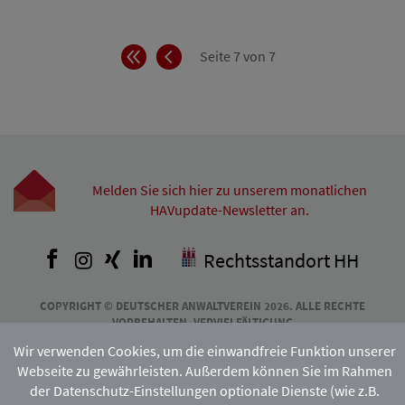
Anfang
Zurück
Seite 7 von 7
Melden Sie sich hier zu unserem monatlichen
HAVupdate-Newsletter an.
Facebook
Instagram
Xing
LinkedIn
Rechtsstandort HH
COPYRIGHT © DEUTSCHER ANWALTVEREIN 2026. ALLE RECHTE
VORBEHALTEN. VERVIELFÄLTIGUNG
UND VERBREITUNG NUR MIT VORHERIGER ZUSTIMMUNG DES
Wir verwenden Cookies, um die einwandfreie Funktion unserer
HAMBURGISCHEN ANWALTVEREINS.
Webseite zu gewährleisten. Außerdem können Sie im Rahmen
der Datenschutz-Einstellungen optionale Dienste (wie z.B.