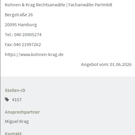
Rechtsanwalt (m/w/d) mit
Kohnen & Krag Rechtsanwälte | Fachanwälte PartmbB
Polnischkenntnissen im Bereich
Bergstraße 26
Handels- und Gesellschaftsrecht Voll-,
Teilzeit/ freier Mitarbeit
20095 Hamburg
Tel.: 040 20905274
Grau Rechtsanwälte PartGmbB
Fax: 040 21997262
https://www.kohnen-krag.de
Rödingsmarkt 20, 20459 Hamburg
Angebot
Angebot vom: 01.06.2026
08.05.2026
Stellen-ID
Buchhalter (m/w/d) für RA-Micro
Teilzeit/ Minijob/ freier Mitarbeit
4157
Grau Rechtsanwälte PartGmbB
Ansprechpartner
Miguel Krag
Kontakt