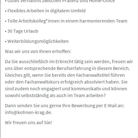
• Gutes Verhältnis zwischen Präsenz und Home-Office
• Flexibles Arbeiten in digitalem Umfeld
• Tolle Arbeitskolleg*innen in einem harmonierenden Team
• 30 Tage Urlaub
Hamburg
Angebot
• Weiterbildungsmöglichkeiten
Was wir uns von Ihnen erhoffen:
10.05.2026
ReFa (m/w/d) für Kanzlei in Hamburger
Da Sie ausschließlich im Erbrecht tätig sein werden, freuen wir
City gesucht
uns über entsprechende Berufserfahrung in diesem Bereich.
Gleiches gilt, wenn Sie bereits den Fachanwaltstitel führen
MSBH Bleisch Lubitz Rechtsanwälte Steuerberater PartG
oder den Fachanwaltskurs erfolgreich absolviert haben. Sie
mbB
sind zudem noch engagiert und kommunikativ und können
sowohl selbstständig als auch im Team arbeiten?
Dann senden Sie uns gerne Ihre Bewerbung per E-Mail an:
info@kohnen-krag.de.
Rödingsmarkt 20, 20459 Hamburg
Angebot
Wir freuen uns auf Sie!
08.05.2026