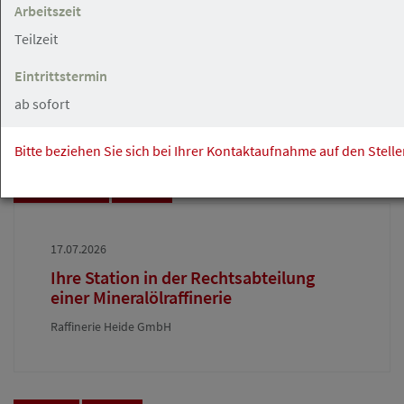
17.07.2026
Arbeitszeit
Anwaltliche Führungskraft (m/w/d) als
Teilzeit
Abteilungsleitung
Eintrittstermin
KSP Kanzlei Dr. Seegers, Dr. Frankenheim
ab sofort
Rechtsanwaltsges. mbH
Bitte beziehen Sie sich bei Ihrer Kontaktaufnahme auf den Stell
Hemmingstedt
Angebot
17.07.2026
Ihre Station in der Rechtsabteilung
einer Mineralölraffinerie
Raffinerie Heide GmbH