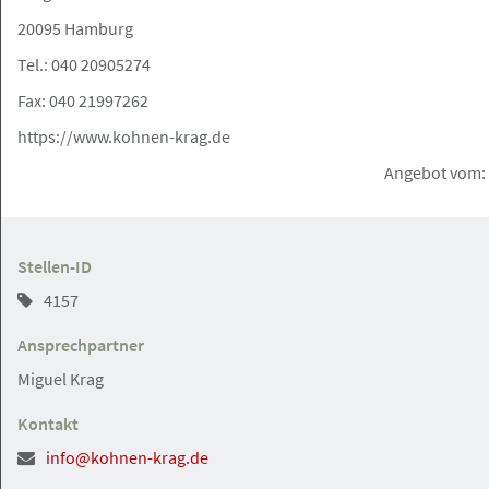
Rechtsanwaltsfachangestellte in
20095 Hamburg
Vollzeit
Tel.: 040 20905274
Fax: 040 21997262
https://www.kohnen-krag.de
Hamburg
Angebot
Angebot vom: 
18.07.2026
Jurist (m/w/d) mit Schwerpunkt
Stellen-ID
Migrationsrecht
4157
Anwaltskanzlei Tawakuli
Ansprechpartner
Miguel Krag
Kontakt
Hamburg-Innenstadt
Angebot
info@kohnen-krag.de