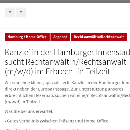
MENÜ
Tog
nav
Hamburg / Home Office
Angebot
Rechtsanwältin/Rechtsanwalt
Stellenmarkt & Anzeigen
Stellenanzeigen
Kanzlei in der Hamburger Innenstad
Stellenanzeigen
sucht Rechtanwältin/Rechtsanwalt
(m/w/d) im Erbrecht in Teilzeit
Stellenanzeige erstellen
Wir sind eine kleine, spezialisierte Kanzlei in der Hamburger Inn
direkt neben der Europa Passage. Zur Unterstützung unseres
erbrechtlichen Dezernats suchen wir eine/n Rechtsanwältin/Rec
(m/w/d) in Teilzeit.
Was Sie bei uns erwartet:
• Gutes Verhältnis zwischen Präsenz und Home-Office
Suchen