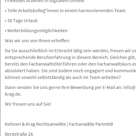
• Flexibles Arbeiten in digitalem Umfeld
• Tolle Arbeitskolleg*innen in einem harmonierenden Team
• 30 Tage Urlaub
• Weiterbildungsmöglichkeiten
Hamburg
Angebot
Was wir uns von Ihnen erhoffen:
Da Sie ausschließlich im Erbrecht tätig sein werden, freuen wir 
23.07.2026
entsprechende Berufserfahrung in diesem Bereich. Gleiches gilt
Arbeitsrecht Rechtsanwälte w/m/d mit
bereits den Fachanwaltstitel führen oder den Fachanwaltskurs e
(erster) Berufserfahrung oder
absolviert haben. Sie sind zudem noch engagiert und kommunik
Berufseinsteiger w/m/d
können sowohl selbstständig als auch im Team arbeiten?
HEUKING
Dann senden Sie uns gerne Ihre Bewerbung per E-Mail an: info
krag.de.
Wir freuen uns auf Sie!
Hamburg und Umgebung
Gesuch
Kohnen & Krag Rechtsanwälte | Fachanwälte PartmbB
23.07.2026
Bergstraße 26