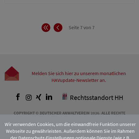
Anfang
Zurück
Seite 7 von 7
Melden Sie sich hier zu unserem monatlichen
HAVupdate-Newsletter an.
Facebook
Instagram
Xing
LinkedIn
Rechtsstandort HH
COPYRIGHT © DEUTSCHER ANWALTVEREIN 2026. ALLE RECHTE
VORBEHALTEN. VERVIELFÄLTIGUNG
Wir verwenden Cookies, um die einwandfreie Funktion unserer
UND VERBREITUNG NUR MIT VORHERIGER ZUSTIMMUNG DES
HAMBURGISCHEN ANWALTVEREINS.
Webseite zu gewährleisten. Außerdem können Sie im Rahmen
der Datenschutz-Einstellungen optionale Dienste (wie z.B.