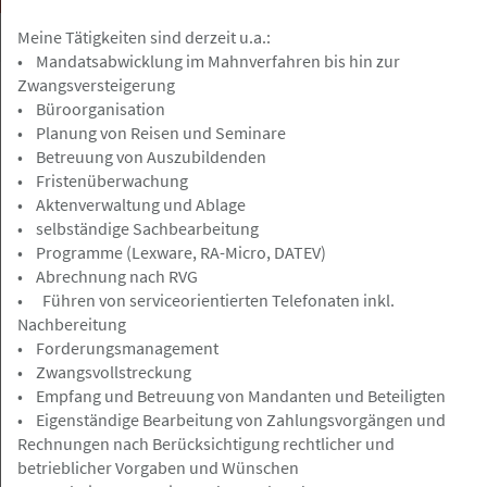
Meine Tätigkeiten sind derzeit u.a.:
• Mandatsabwicklung im Mahnverfahren bis hin zur
Zwangsversteigerung
• Büroorganisation
Ahrensburg
Angebot
• Planung von Reisen und Seminare
• Betreuung von Auszubildenden
• Fristenüberwachung
06.05.2026
• Aktenverwaltung und Ablage
Fachanwalt/Fachanwältin für
• selbständige Sachbearbeitung
Steuerrecht für Gestaltungsberatung
• Programme (Lexware, RA-Micro, DATEV)
gesucht
• Abrechnung nach RVG
EVOTAX Hinrichs & Marek PartGmbB
• Führen von serviceorientierten Telefonaten inkl.
Steuerberatungsgesellschaft
Nachbereitung
• Forderungsmanagement
• Zwangsvollstreckung
• Empfang und Betreuung von Mandanten und Beteiligten
• Eigenständige Bearbeitung von Zahlungsvorgängen und
Hamburg
Gesuch
Rechnungen nach Berücksichtigung rechtlicher und
betrieblicher Vorgaben und Wünschen