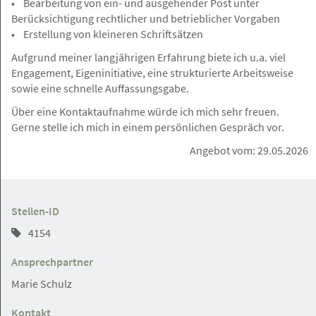
• Bearbeitung von ein- und ausgehender Post unter
06.05.2026
Berücksichtigung rechtlicher und betrieblicher Vorgaben
Schulpraktikum 31.8.-18.8.2026
• Erstellung von kleineren Schriftsätzen
Aufgrund meiner langjährigen Erfahrung biete ich u.a. viel
Engagement, Eigeninitiative, eine strukturierte Arbeitsweise
sowie eine schnelle Auffassungsgabe.
Hamburg und Umgebung
Gesuch
Über eine Kontaktaufnahme würde ich mich sehr freuen.
Gerne stelle ich mich in einem persönlichen Gespräch vor.
06.05.2026
Angebot vom: 29.05.2026
Tätigkeit als
Rechtsanwaltsfachangestellte
Stellen-ID
4154
Ansprechpartner
Hamburg / Home Office / Hamburg
Angebot
Marie Schulz
05.05.2026
Kontakt