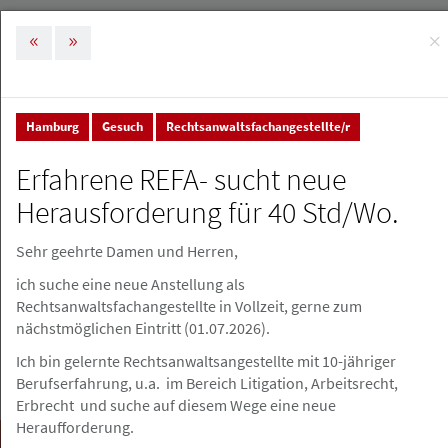
×
MENÜ
Tog
nav
Hamburg
Gesuch
Rechtsanwaltsfachangestellte/r
Stellenmarkt & Anzeigen
Stellenanzeigen
Erfahrene REFA- sucht neue
Stellenanzeigen
Herausforderung für 40 Std/Wo.
Sehr geehrte Damen und Herren,
Stellenanzeige erstellen
ich suche eine neue Anstellung als
Rechtsanwaltsfachangestellte in Vollzeit, gerne zum
nächstmöglichen Eintritt (01.07.2026).
Ich bin gelernte Rechtsanwaltsangestellte mit 10-jähriger
Berufserfahrung, u.a. im Bereich Litigation, Arbeitsrecht,
Erbrecht und suche auf diesem Wege eine neue
Heraufforderung.
Suchen