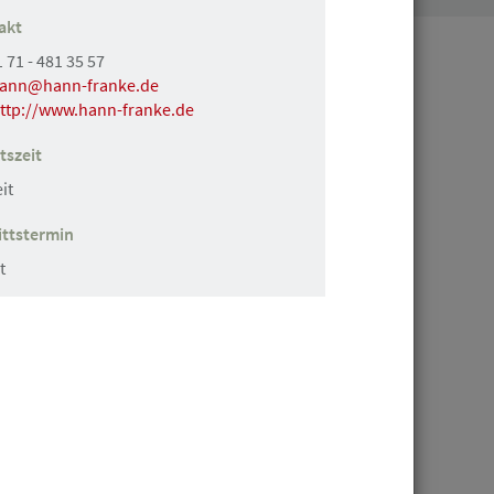
akt
 71 - 481 35 57
ch
ann@hann-franke.de
ttp://www.hann-franke.de
tszeit
gestellte in Vollzeit
it
ittstermin
t
skraft (m/w/d) als