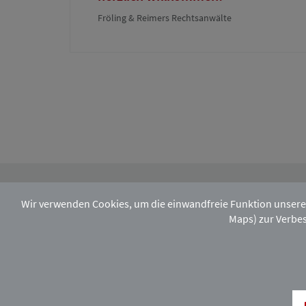
Fröling & Reimers Rechtsanwälte
Wir verwenden Cookies, um die einwandfreie Funktion unsere
Maps) zur Verbes
Melden Sie sich hier zu unserem monatlic
Facebook
Instagram
Xing
LinkedIn
Rechtsstandort H