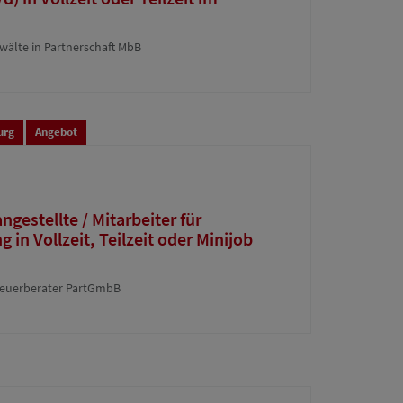
wälte in Partnerschaft MbB
urg
Angebot
gestellte / Mitarbeiter für
in Vollzeit, Teilzeit oder Minijob
euerberater PartGmbB