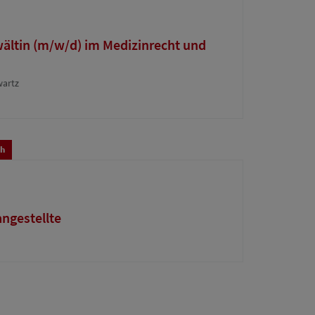
wältin (m/w/d) im Medizinrecht und
wartz
ch
ngestellte