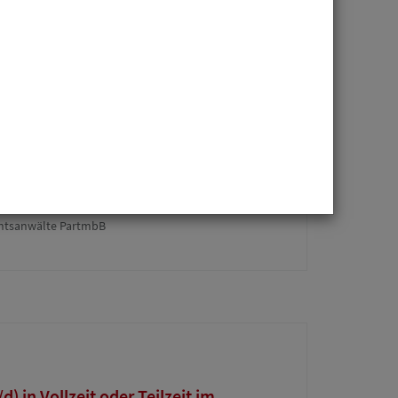
r. Frankenheim Rechtsanwaltsges. mbH
ECHTSANWALT (m/w/d) für
rgierecht (Energy & Infrastructure)
chtsanwälte PartmbB
 in Vollzeit oder Teilzeit im