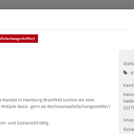
ltsfachangestellte/r
Jurist:innen
Stellenmarkt & Anzeigen
Über uns
Stell
4
Kanzl
Hann
e Kanzlei in Hamburg-Bramfeld suchen wir eine
Halde
 Midijob-Basis -gern als Rechtsanwaltsfachangestellte/r
2217
Suchen
Ansp
ien- und Soziarecht tätig.
Susa