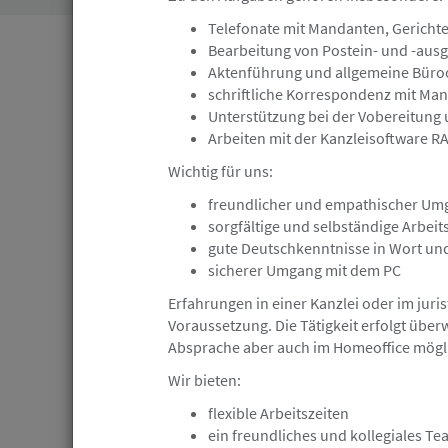
Telefonate mit Mandanten, Gericht
Bearbeitung von Postein- und -aus
Hamburg
Angebot
Aktenführung und allgemeine Büro
schriftliche Korrespondenz mit Ma
Unterstützung bei der Vobereitung 
23.07.2026
Arbeiten mit der Kanzleisoftware 
Arbeitsrecht Rechtsanwälte w/m/d m
Wichtig für uns:
Berufserfahrung oder Berufseinstei
freundlicher und empathischer Um
HEUKING
sorgfältige und selbständige Arbeit
gute Deutschkenntnisse in Wort und
sicherer Umgang mit dem PC
Erfahrungen in einer Kanzlei oder im juri
Hamburg
Angebot
Voraussetzung. Die Tätigkeit erfolgt übe
Absprache aber auch im Homeoffice mögl
18.07.2026
Wir bieten:
Jurist (m/w/d) mit Schwerpunkt Mig
flexible Arbeitszeiten
ein freundliches und kollegiales T
Anwaltskanzlei Tawakuli