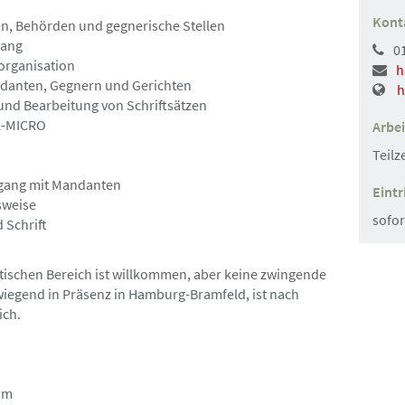
Kont
en, Behörden und gegnerische Stellen
gang
01
Hamburg und Umgebung
Gesu
organisation
h
ndanten, Gegnern und Gerichten
h
und Bearbeitung von Schriftsätzen
23.07.2026
RA-MICRO
Arbei
it (erster)
Rechtsanwaltsfachan
Teilze
ger w/m/d
gang mit Mandanten
Eintr
sweise
sofor
 Schrift
stischen Bereich ist willkommen, aber keine zwingende
Hamburg-Innenstadt
Angebot
rwiegend in Präsenz in Hamburg-Bramfeld, ist nach
ich.
17.07.2026
rationsrecht
Anwaltliche Führung
Abteilungsleitung
eam