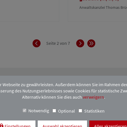
Anwaltskanzlei Thomas Brü
Zurück
Vorwärts
Ende
Seite 2 von 7
r Webseite zu gewährleisten. Außerdem können Sie im Rahmen der D
serung des Nutzungserlebnisses sowie Cookies für statistische Zw
hen HAVupdate-Newsletter an.
Alternativ können Sie dies auch
verweigern
.
Notwendig
Optional
Statistiken
H
Einstellungen
Auswahl akzeptieren
Alles akzeptieren