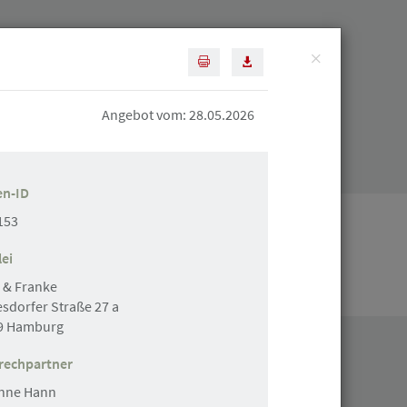
×
Diese Seite drucken
Artikel als PDF speichern
Suchen
Angebot vom: 28.05.2026
Mitgliederbereich
en-ID
153
ei
Stellenanzeige erstellen
 & Franke
sdorfer Straße 27 a
9 Hamburg
rechpartner
nne Hann