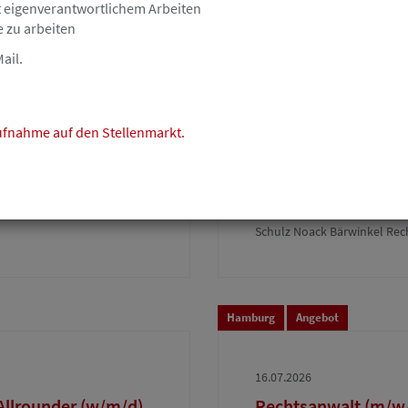
t eigenverantwortlichem Arbeiten
KSP Kanzlei Dr. Seegers, D
e zu arbeiten
ail.
Hamburg
Angebot
aufnahme auf den Stellenmarkt.
16.07.2026
einer
RECHTSANWÄLTIN/R
unseren Bereich Ene
Schulz Noack Bärwinkel Re
Hamburg
Angebot
16.07.2026
 Allrounder (w/m/d)
Rechtsanwalt (m/w/d)