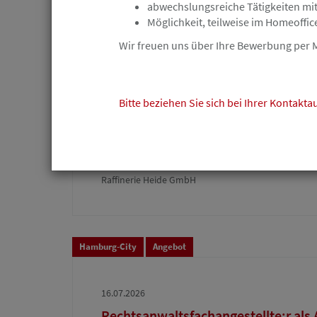
abwechslungsreiche Tätigkeiten mi
Möglichkeit, teilweise im Homeoffic
Wir freuen uns über Ihre Bewerbung per M
Hemmingstedt
Angebot
Bitte beziehen Sie sich bei Ihrer Kontakt
17.07.2026
Ihre Station in der Rechtsabteilung 
Mineralölraffinerie
Raffinerie Heide GmbH
Hamburg-City
Angebot
16.07.2026
Rechtsanwaltsfachangestellte:r als