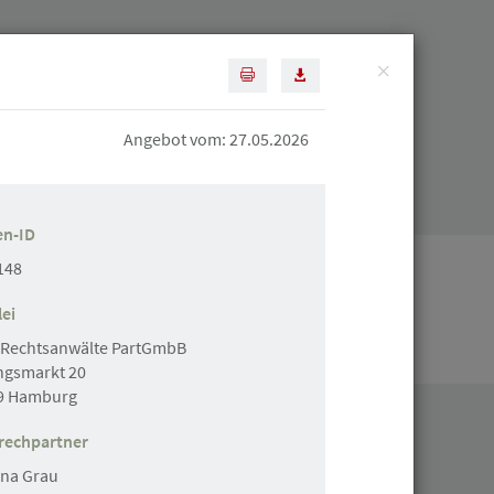
×
Diese Seite drucken
Artikel als PDF speichern
Suchen
Angebot vom: 27.05.2026
Mitgliederbereich
en-ID
148
ei
Stellenanzeige erstellen
 Rechtsanwälte PartGmbB
ngsmarkt 20
9 Hamburg
rechpartner
ana Grau