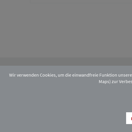
Wir verwenden Cookies, um die einwandfreie Funktion unsere
Maps) zur Verbes
Melden Sie sich hier zu unserem monatlic
Facebook
Instagram
Xing
LinkedIn
Rechtsstandort H
COPYRIGHT © DEUTSCHER ANWALTVEREIN 2026. ALLE RECH
UND VERBREITUNG NUR MIT VORHERIGER ZUSTIMMUNG DE