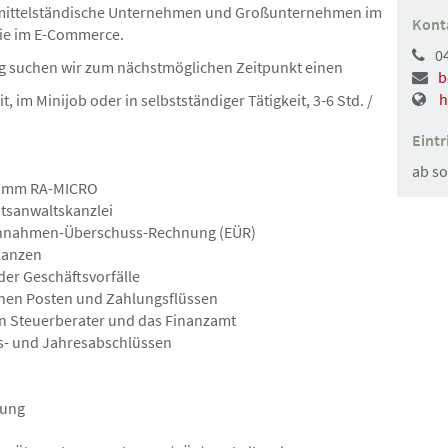
 mittelständische Unternehmen und Großunternehmen im
Kont
wie im E-Commerce.
0
Hamburg
Angebot
g suchen wir zum nächstmöglichen Zeitpunkt einen
b
h
eit, im Minijob oder in selbstständiger Tätigkeit, 3-6 Std. /
05.08.2026
Eintr
m/w/d) in der
Rechtsanwalt (m/w/
ab so
ramm RA-MICRO
tsanwaltskanzlei
 Einnahmen-Überschuss-Rechnung (EÜR)
ilanzen
er Geschäftsvorfälle
nen Posten und Zahlungsflüssen
Hamburg
Angebot
en Steuerberater und das Finanzamt
ls- und Jahresabschlüssen
04.08.2026
/d) Öffentliches
Rechtsanwältin / R
tung
r
Mandate vorhanden,
inklusive