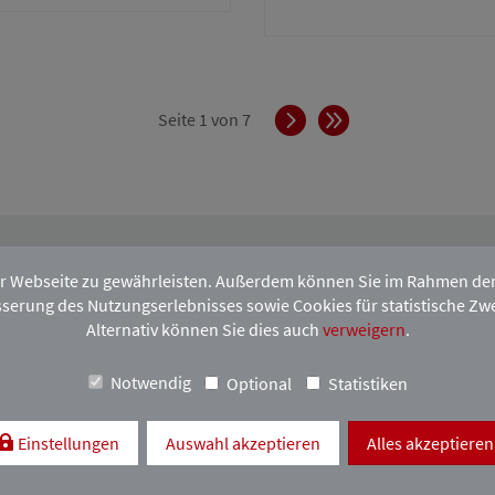
Vorwärts
Ende
Seite 1 von 7
r Webseite zu gewährleisten. Außerdem können Sie im Rahmen der D
serung des Nutzungserlebnisses sowie Cookies für statistische Zw
hen HAVupdate-Newsletter an.
Alternativ können Sie dies auch
verweigern
.
Notwendig
Optional
Statistiken
H
Einstellungen
Auswahl akzeptieren
Alles akzeptieren
TE VORBEHALTEN. VERVIELFÄLTIGUNG
S HAMBURGISCHEN ANWALTVEREINS.