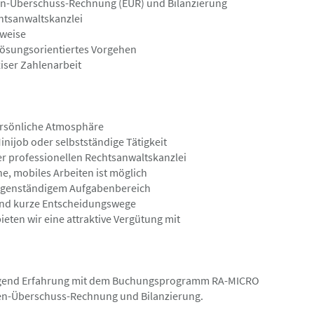
en-Überschuss-Rechnung (EÜR) und Bilanzierung
chtsanwaltskanzlei
Rechtsanwalt Kemal Su
sweise
 lösungsorientiertes Vorgehen
iser Zahlenarbeit
Hamburg
Angebot
ersönliche Atmosphäre
03.08.2026
inijob oder selbstständige Tätigkeit
w/d) gesucht
Rechtsanwaltsfacha
er professionellen Rechtsanwaltskanzlei
Rechtsanwaltsfacha
he, mobiles Arbeiten ist möglich
haft mbB Notare
 eigenständigem Aufgabenbereich
Rechtsanwalt Christian Ge
nd kurze Entscheidungswege
ieten wir eine attraktive Vergütung mit
Hamburg
Angebot
wingend Erfahrung mit dem Buchungsprogramm RA-MICRO
men-Überschuss-Rechnung und Bilanzierung.
31.07.2026