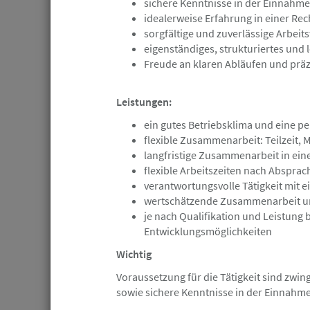
sichere Kenntnisse in der Einnahm
Dr. Heinze & Partner Partnerschaftsgesellschaft
idealerweise Erfahrung in einer Re
sorgfältige und zuverlässige Arbeit
eigenständiges, strukturiertes und
Freude an klaren Abläufen und präz
Ratzeburg
Angebot
Leistungen:
ein gutes Betriebsklima und eine p
04.08.2026
flexible Zusammenarbeit: Teilzeit, M
Rechtsanwalt / Rechtsanwältin (m/
langfristige Zusammenarbeit in ein
flexible Arbeitszeiten nach Absprac
Christoph-Meise-Schmidt Rechtsanwälte Partnersc
verantwortungsvolle Tätigkeit mit
wertschätzende Zusammenarbeit u
je nach Qualifikation und Leistung b
Entwicklungsmöglichkeiten
Wichtig
Hamburg
Angebot
Voraussetzung für die Tätigkeit sind z
sowie sichere Kenntnisse in der Einnah
03.08.2026