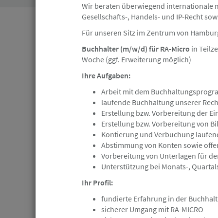
Wir beraten überwiegend internationale
Gesellschafts-, Handels- und IP-Recht so
Hamburger Innenstadt
Angebot
Für unseren Sitz im Zentrum von Hambur
Buchhalter (m/w/d) für RA-Micro
in Teilz
Woche (ggf. Erweiterung möglich)
06.08.2026
Rechtsanwaltsfachangestellte/-er (
Ihre Aufgaben:
Hamburger Innenstadt gesucht
Arbeit mit dem Buchhaltungsprog
laufende Buchhaltung unserer Rech
Anwaltskanzlei Alhorn
Erstellung bzw. Vorbereitung der
Erstellung bzw. Vorbereitung von B
Kontierung und Verbuchung laufend
Abstimmung von Konten sowie offe
Hamburg
Angebot
Vorbereitung von Unterlagen für d
Unterstützung bei Monats-, Quarta
05.08.2026
Ihr Profil:
Rechtsanwalt / Rechtsanwältin (m/w
fundierte Erfahrung in der Buchhal
Recht in Vollzeit Dr. Heinze & Partne
sicherer Umgang mit RA-MICRO