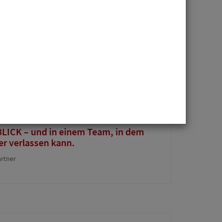
gestellte (m/w/d) in Vollzeit oder
wälte
LICK – und in einem Team, in dem
er verlassen kann.
rtner