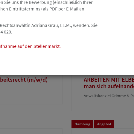
 Sie uns Ihre Bewerbung (einschließlich Ihrer
/d) Vollzeit/
Rechtsanwaltsfachan
en Eintrittstermins) als PDF per E-Mail an
Teilzeit
Fröling & Reimers Rechtsan
 Rechtsanwältin Adriana Grau, LL.M., wenden. Sie
64 020.
aufnahme auf den Stellenmarkt.
Hamburg
Angebot
26.07.2026
beitsrecht (m/w/d)
ARBEITEN MIT ELBB
man sich aufeinand
Anwaltskanzlei Grimme & Pa
Hamburg
Angebot