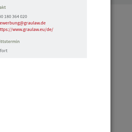
akt
40 180 364 020
ewerbung@graulaw.de
ttps://www.graulaw.eu/de/
ittstermin
d) mit Partnerschafts-Option
fort
echtsanwalt (m/w/d) gesucht –
 Partnerschaftsperspektive