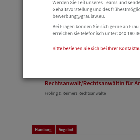
Werden Sie Teil unseres Teams und senden
Rechtsanwältin / Rechtsanwalt (m/w
Gehaltsvorstellung und des frühestmöglich
Teilzeit gesucht
bewerbung@graulaw.eu.
Rechtsanwalt Christian Gehrmann
Bei Fragen können Sie sich gerne an Frau
erreichen sie telefonisch unter: 040 180 3
Bitte beziehen Sie sich bei Ihrer Kontakt
Hamburg
Angebot
28.07.2026
Rechtsanwalt/Rechtsanwältin für Ar
Fröling & Reimers Rechtsanwälte
Hamburg
Angebot