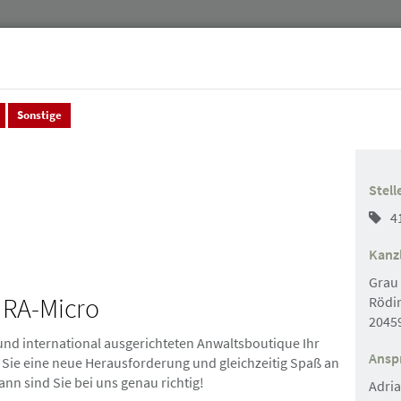
Sonstige
Jurist:innen
Stellenmarkt & Anzeigen
Über uns
Stell
4
Kanzl
Grau
 RA-Micro
Rödi
2045
 und international ausgerichteten Anwaltsboutique Ihr
Suchen
Ansp
 Sie eine neue Herausforderung und gleichzeitig Spaß an
nn sind Sie bei uns genau richtig!
Adri