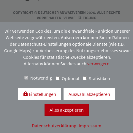
COPYRIGHT © DEUTSCHER ANWALTVEREIN 2026. ALLE RECHTE
VORBEHALTEN. VERVIELFÄLTIGUNG
UND VERBREITUNG NUR MIT VORHERIGER ZUSTIMMUNG DES
HAMBURGISCHEN ANWALTVEREINS.
Wir verwenden Cookies, um die einwandfreie Funktion unserer
Webseite zu gewährleisten. Außerdem können Sie im Rahmen
der Datenschutz-Einstellungen optionale Dienste (wie z.B.
Mitgliedschaft:
Google Maps) zur Verbesserung des Nutzungserlebnisses sowie
Cookies für statistische Zwecke akzeptieren.
Alternativ können Sie dies auch
verweigern
.
Notwendig
Optional
Statistiken
Einstellungen
Auswahl akzeptieren
Kontakt & Anfahrt
Impressum
Datenschutzerklärung
Alles akzeptieren
Datenschutzerklärung
Impressum