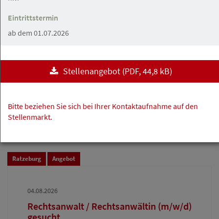
Eintrittstermin
Hamburg
Angebot
ab dem 01.07.2026
04.08.2026
Stellenangebot
(
PDF
, 44,8 kB)
Rechtsanwältin / Rechtsanwalt (m/w/d)
gesucht – Mandate vorhanden,
Partnerschaftsperspektive inklusive
Bitte beziehen Sie sich bei Ihrer Kontaktaufnahme auf den
Rechtsanwalt Kemal Su
Stellenmarkt.
Ratzeburg
Angebot
04.08.2026
Rechtsanwalt / Rechtsanwältin (m/w/d)
gesucht