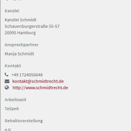
Hamburg
Angebot
Kanzlei
Kanzlei Schmidt
05.08.2026
Schauenburgerstraße 55-57
Rechtsanwalt (m/w/d) mit
20095 Hamburg
Partnerschafts-Option
Ansprechpartner
Manja Schmidt
Kontakt
Hamburg
Angebot
+49 1724056648
kontakt@schmidtrecht.de
http://www.schmidtrecht.de
05.08.2026
Rechtsanwalt / Rechtsanwältin (m/w/d)
Arbeitszeit
Öffentliches Recht in Vollzeit Dr. Heinze
Teilzeit
& Partner
Dr. Heinze & Partner Partnerschaftsgesellschaft
Gehaltsvorstellung
n.V.