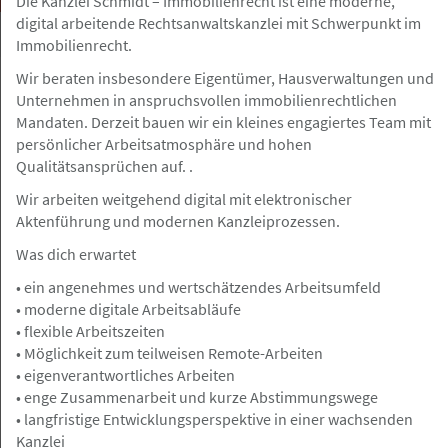
Die Kanzlei Schmidt – Immobilienrecht ist eine moderne,
digital arbeitende Rechtsanwaltskanzlei mit Schwerpunkt im
Immobilienrecht.
Wir beraten insbesondere Eigentümer, Hausverwaltungen und
Unternehmen in anspruchsvollen immobilienrechtlichen
bundesweit
Gesuch
Mandaten. Derzeit bauen wir ein kleines engagiertes Team mit
persönlicher Arbeitsatmosphäre und hohen
Qualitätsansprüchen auf. .
07.08.2026
Juristische Fallbearbeitung/Zuarbeit
Wir arbeiten weitgehend digital mit elektronischer
für Rechtsanwälte
Aktenführung und modernen Kanzleiprozessen.
Was dich erwartet
• ein angenehmes und wertschätzendes Arbeitsumfeld
• moderne digitale Arbeitsabläufe
Hamburg, Berlin, Frankfurt a.M, Nürnberg
Angebot
• flexible Arbeitszeiten
• Möglichkeit zum teilweisen Remote-Arbeiten
• eigenverantwortliches Arbeiten
07.08.2026
• enge Zusammenarbeit und kurze Abstimmungswege
• langfristige Entwicklungsperspektive in einer wachsenden
Volljurist / Jurist (m/w/d) für die
Kanzlei
außergerichtliche Schadenregulierung