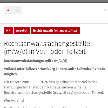
×
MENÜ
Tog
nav
HH
Angebot
Rechtsanwaltsfachangestellte/r
Stellenmarkt & Anzeigen
Stellenanzeigen
Rechtsanwaltsfachangestellte
Stellenanzeigen
(m/w/d) in Voll- oder Teilzeit
Rechtsanwaltsfachangestellte (m/
w/d)
Stellenanzeige erstellen
Vollzeit oder Teilzeit · Hamburg-Innenstadt · teilweise Remote
möglich
Für unsere zum 1. Juli 2026 neu gegründete Kanzlei in der
Hamburger Innenstadt am Rathaus suchen wir eine
Rechtsanwaltsfachangestellte (m/w/d) in Vollzeit oder Teilzeit.
Wer wir sind
Suchen