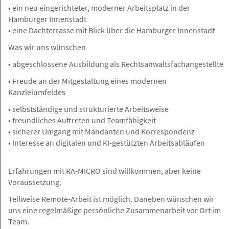
• ein neu eingerichteter, moderner Arbeitsplatz in der
im Bereich Sachversicherung /
Hamburger Innenstadt
Regressbearbeitung
• eine Dachterrasse mit Blick über die Hamburger Innenstadt
Rechtsanwälte Johannsen PartG mbB
Was wir uns wünschen
• abgeschlossene Ausbildung als Rechtsanwaltsfachangestellte
• Freude an der Mitgestaltung eines modernen
Hamburg, Frankfurt a.M., Berlin, Nürnberg
Angebot
Kanzleiumfeldes
• selbstständige und strukturierte Arbeitsweise
• freundliches Auftreten und Teamfähigkeit
07.08.2026
• sicherer Umgang mit Mandanten und Korrespondenz
Rechtsanwalt (m/w/d) im Bereich
• Interesse an digitalen und KI-gestützten Arbeitsabläufen
Verkehrsrecht
Rechtsanwälte Johannsen PartG mbB
Erfahrungen mit RA-MICRO sind willkommen, aber keine
Voraussetzung.
Teilweise Remote-Arbeit ist möglich. Daneben wünschen wir
uns eine regelmäßige persönliche Zusammenarbeit vor Ort im
Hamburg
Angebot
Team.