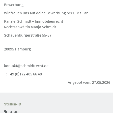
Bewerbung
07.08.2026
Wir freuen uns auf deine Bewerbung per E-Mail an:
Rechtsanwaltsfachangestellte (m/w/d)
Kanzlei Schmidt – Immobilienrecht
Rechtsanwälte Johannsen PartG mbB
Rechtsanwältin Manja Schmidt
Schauenburgerstraße 55-57
Hamburger Innenstadt
Angebot
20095 Hamburg
06.08.2026
kontakt@schmidtrecht.de
Rechtsanwaltsfachangestellte/-er
T: +49 (0)172 405 66 48
(m/w/d) in der Hamburger Innenstadt
Angebot vom: 27.05.2026
gesucht
Anwaltskanzlei Alhorn
Stellen-ID
4146