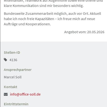
Miteinander, Teamwork auf Augenhöhe sowie eine offene und
klare Kommunikation sind mir besonders wichtig.
Bundesweite Zusammenarbeit möglich, auch vor Ort. Aktuell
habe ich noch freie Kapazitäten – ich freue mich auf neue
Aufträge und Kooperationen.
Hamburg
Gesuch
Angebot vom: 20.05.2026
10.05.2026
Assistenz sucht neue Festanstellung in
Vollzeit
Stellen-ID
4136
Ansprechpartner
Marcel Soll
Hamburg
Angebot
Kontakt
10.05.2026
info@office-soll.de
ReFa (m/w/d) für Kanzlei in Hamburger
Eintrittstermin
City gesucht