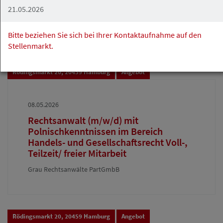
21.05.2026
MSBH Bleisch Lubitz Rechtsanwälte Steuerberater PartG
mbB
Bitte beziehen Sie sich bei Ihrer Kontaktaufnahme auf den
Stellenmarkt.
Rödingsmarkt 20, 20459 Hamburg
Angebot
08.05.2026
Rechtsanwalt (m/w/d) mit
Polnischkenntnissen im Bereich
Handels- und Gesellschaftsrecht Voll-,
Teilzeit/ freier Mitarbeit
Grau Rechtsanwälte PartGmbB
Rödingsmarkt 20, 20459 Hamburg
Angebot