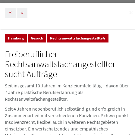
×
MENÜ
Tog
nav
Hamburg
Gesuch
Rechtsanwaltsfachangestellte/r
Stellenmarkt & Anzeigen
Stellenanzeigen
Freiberuflicher
Stellenanzeigen
Rechtsanwaltsfachangestellter
sucht Aufträge
Stellenanzeige erstellen
Seit insgesamt 10 Jahren im Kanzleiumfeld tätig – davon über
7 Jahre praktische Berufserfahrung als
Rechtsanwaltsfachangestellter.
Seit 4 Jahren nebenberuflich selbständig und erfolgreich in
Zusammenarbeit mit verschiedenen Kanzleien. Schwerpunkt
Insolvenzrecht, flexibel auch in weiteren Rechtsgebieten
einsetzbar. Ein wertschätzendes und empathisches
Suchen