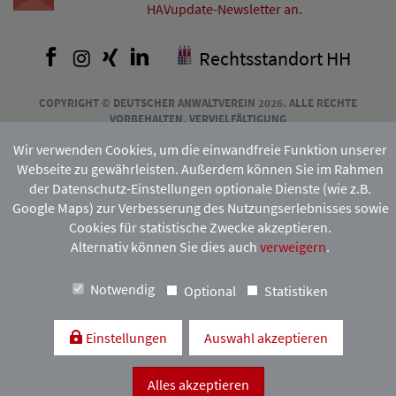
HAVupdate-Newsletter an.
Facebook
Instagram
Xing
LinkedIn
Rechtsstandort HH
COPYRIGHT © DEUTSCHER ANWALTVEREIN 2026. ALLE RECHTE
VORBEHALTEN. VERVIELFÄLTIGUNG
UND VERBREITUNG NUR MIT VORHERIGER ZUSTIMMUNG DES
Wir verwenden Cookies, um die einwandfreie Funktion unserer
HAMBURGISCHEN ANWALTVEREINS.
Webseite zu gewährleisten. Außerdem können Sie im Rahmen
der Datenschutz-Einstellungen optionale Dienste (wie z.B.
Google Maps) zur Verbesserung des Nutzungserlebnisses sowie
Mitgliedschaft:
Cookies für statistische Zwecke akzeptieren.
Alternativ können Sie dies auch
verweigern
.
Notwendig
Optional
Statistiken
Einstellungen
Auswahl akzeptieren
Kontakt & Anfahrt
Impressum
Datenschutzerklärung
Alles akzeptieren