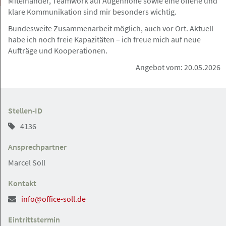
Miteinander, Teamwork auf Augenhöhe sowie eine offene und
klare Kommunikation sind mir besonders wichtig.
Bundesweite Zusammenarbeit möglich, auch vor Ort. Aktuell
habe ich noch freie Kapazitäten – ich freue mich auf neue
Aufträge und Kooperationen.
bundesweit
Gesuch
Angebot vom: 20.05.2026
07.08.2026
Juristische Fallbearbeitung/Zuarbeit
für Rechtsanwälte
Stellen-ID
4136
Ansprechpartner
Marcel Soll
Hamburg, Berlin, Frankfurt a.M, Nürnberg
Angebot
Kontakt
07.08.2026
info@office-soll.de
Volljurist / Jurist (m/w/d) für die
Eintrittstermin
außergerichtliche Schadenregulierung