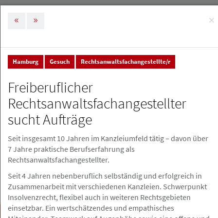
×
MENÜ
Tog
nav
Hamburg
Gesuch
Rechtsanwaltsfachangestellte/r
Stellenmarkt & Anzeigen
Stellenanzeigen
Freiberuflicher
Stellenanzeigen
Rechtsanwaltsfachangestellter
sucht Aufträge
Stellenanzeige erstellen
Seit insgesamt 10 Jahren im Kanzleiumfeld tätig – davon über
7 Jahre praktische Berufserfahrung als
Rechtsanwaltsfachangestellter.
Seit 4 Jahren nebenberuflich selbständig und erfolgreich in
Zusammenarbeit mit verschiedenen Kanzleien. Schwerpunkt
Insolvenzrecht, flexibel auch in weiteren Rechtsgebieten
einsetzbar. Ein wertschätzendes und empathisches
Suchen