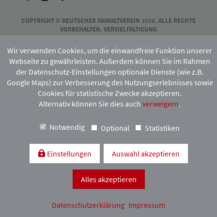
COPYRIGHT © DEUTSCHER ANWALTVEREIN 2026. ALLE RECHTE
VORBEHALTEN. VERVIELFÄLTIGUNG
UND VERBREITUNG NUR MIT VORHERIGER ZUSTIMMUNG DES
HAMBURGISCHEN ANWALTVEREINS.
Wir verwenden Cookies, um die einwandfreie Funktion unserer
Webseite zu gewährleisten. Außerdem können Sie im Rahmen
der Datenschutz-Einstellungen optionale Dienste (wie z.B.
Mitgliedschaft:
Google Maps) zur Verbesserung des Nutzungserlebnisses sowie
Cookies für statistische Zwecke akzeptieren.
Alternativ können Sie dies auch
verweigern
.
Notwendig
Optional
Statistiken
Einstellungen
Auswahl akzeptieren
Kontakt & Anfahrt
Impressum
Datenschutzerklärung
Alles akzeptieren
Datenschutzerklärung
Impressum