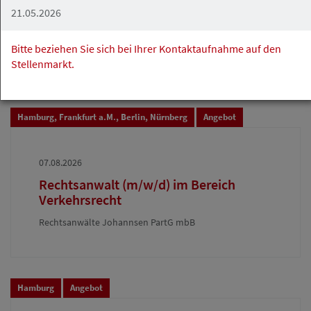
im Bereich Sachversicherung /
21.05.2026
Regressbearbeitung
Bitte beziehen Sie sich bei Ihrer Kontaktaufnahme auf den
Rechtsanwälte Johannsen PartG mbB
Stellenmarkt.
Hamburg, Frankfurt a.M., Berlin, Nürnberg
Angebot
07.08.2026
Rechtsanwalt (m/w/d) im Bereich
Verkehrsrecht
Rechtsanwälte Johannsen PartG mbB
Hamburg
Angebot