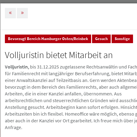
MENÜ
Tog
nav
Bevorzugt Bereich Hamburger Osten/Reinbek
Gesuch
Sonstige
Stellenmarkt & Anzeigen
Stellenanzeigen
Volljuristin bietet Mitarbeit an
Stellenanzeigen
Volljuristin,
bis 31.12.2025 zugelassene Rechtsanwältin und Fac
für Familienrecht mit langjähriger Berufserfahrung, bietet Mitarb
einer Anwaltskanzlei auf Teilzeitbasis an. Gern werden Aktenbea
Stellenanzeige erstellen
bevorzugt in dem Bereich des Familienrechts, aber auch allgem
Arbeiten, die in einer Kanzlei anfallen, übernommen. Aus
arbeitsrechtlichen und steuerrechtlichen Gründen wird ausschli
Anstellung gesucht. Arbeitsbeginn kann sofort erfolgen. Hinsicht
Arbeitszeiten bin ich flexibel. Homeoffice wäre möglich, ebenso 
aber auch in der Kanzlei vor Ort gearbeitet. Ich freue mich über 
Anfrage.
Suchen