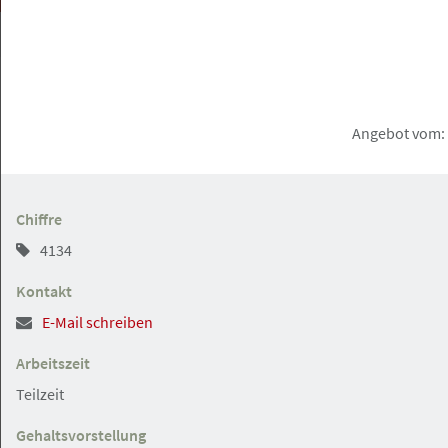
Hamburg
Angebot
Angebot vom: 
23.07.2026
Arbeitsrecht Rechtsanwälte w/m/d mit
(erster) Berufserfahrung oder
Chiffre
Berufseinsteiger w/m/d
4134
HEUKING
Kontakt
Arbeitszeit
Hamburg und Umgebung
Gesuch
Teilzeit
Gehaltsvorstellung
23.07.2026