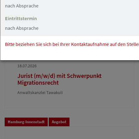
Rechtsanwaltsfachangestellte in
nach Absprache
Vollzeit
Eintrittstermin
nach Absprache
Bitte beziehen Sie sich bei Ihrer Kontaktaufnahme auf den Stell
Hamburg
Angebot
18.07.2026
Jurist (m/w/d) mit Schwerpunkt
Migrationsrecht
Anwaltskanzlei Tawakuli
Hamburg-Innenstadt
Angebot