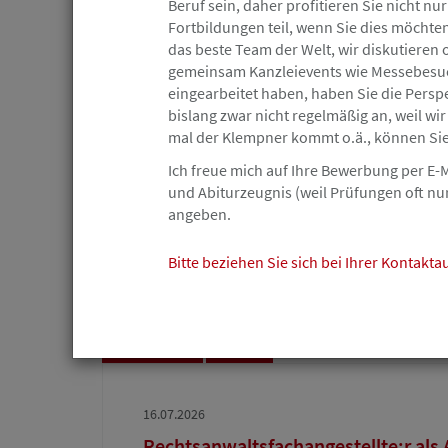
Beruf sein, daher profitieren Sie nicht 
Fortbildungen teil, wenn Sie dies möchten. 
das beste Team der Welt, wir diskutieren
gemeinsam Kanzleievents wie Messebesuch 
eingearbeitet haben, haben Sie die Perspe
Hemmingstedt
Angebot
bislang zwar nicht regelmäßig an, weil wi
mal der Klempner kommt o.ä., können Sie
17.07.2026
Ich freue mich auf Ihre Bewerbung per E-
und Abiturzeugnis (weil Prüfungen oft n
Ihre Station in der Rechtsabteilung 
angeben.
Mineralölraffinerie
Raffinerie Heide GmbH
Bitte beziehen Sie sich bei Ihrer Kontakt
Hamburg-City
Angebot
16.07.2026
Rechtsanwaltsfachangestellte:r als