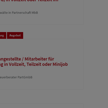
wälte in Partnerschaft MbB
urg
Angebot
gestellte / Mitarbeiter für
in Vollzeit, Teilzeit oder Minijob
euerberater PartGmbB