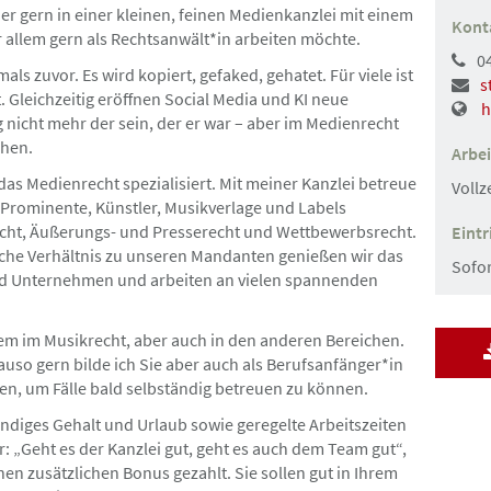
r gern in einer kleinen, feinen Medienkanzlei mit einem
Kont
or allem gern als Rechtsanwält*in arbeiten möchte.
0
Hamburg und Umgebung
Gesu
als zuvor. Es wird kopiert, gefaked, gehatet. Für viele ist
s
. Gleichzeitig eröffnen Social Media und KI neue
h
 nicht mehr der sein, der er war – aber im Medienrecht
23.07.2026
chen.
Arbei
it (erster)
Rechtsanwaltsfachan
 das Medienrecht spezialisiert. Mit meiner Kanzlei betreue
Vollz
ger w/m/d
, Prominente, Künstler, Musikverlage und Labels
cht, Äußerungs- und Presserecht und Wettbewerbsrecht.
Eintr
che Verhältnis zu unseren Mandanten genießen wir das
Sofor
nd Unternehmen und arbeiten an vielen spannenden
Hamburg-Innenstadt
Angebot
 allem im Musikrecht, aber auch in den anderen Bereichen.
uso gern bilde ich Sie aber auch als Berufsanfänger*in
en, um Fälle bald selbständig betreuen zu können.
17.07.2026
diges Gehalt und Urlaub sowie geregelte Arbeitszeiten
rationsrecht
Anwaltliche Führung
„Geht es der Kanzlei gut, geht es auch dem Team gut“,
Abteilungsleitung
nen zusätzlichen Bonus gezahlt. Sie sollen gut in Ihrem