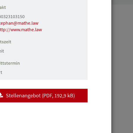
akt
40323103150
ch
tephan@mathe.law
ttp://www.mathe.law
tszeit
gestellte in Vollzeit
eit
ittstermin
t
Stellenangebot
(
PDF
, 192,9 kB)
skraft (m/w/d) als