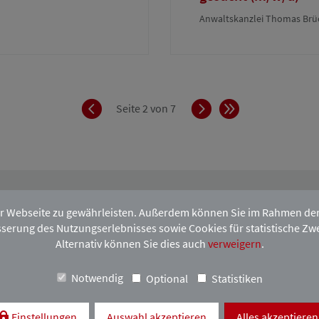
Anwaltskanzlei Thomas Brü
Zurück
Vorwärts
Ende
Seite 2 von 7
r Webseite zu gewährleisten. Außerdem können Sie im Rahmen der D
serung des Nutzungserlebnisses sowie Cookies für statistische Zw
hen HAVupdate-Newsletter an.
Alternativ können Sie dies auch
verweigern
.
Notwendig
Optional
Statistiken
H
Einstellungen
Auswahl akzeptieren
Alles akzeptieren