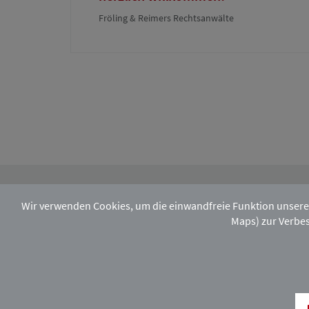
Fröling & Reimers Rechtsanwälte
Wir verwenden Cookies, um die einwandfreie Funktion unsere
Maps) zur Verbes
Melden Sie sich hier zu unserem monatlic
Facebook
Instagram
Xing
LinkedIn
Rechtsstandort H