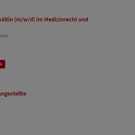
wältin (m/w/d) im Medizinrecht und
wartz
ch
ngestellte