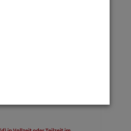
r. Frankenheim Rechtsanwaltsges. mbH
ECHTSANWALT (m/w/d) für
rgierecht (Energy & Infrastructure)
chtsanwälte PartmbB
 in Vollzeit oder Teilzeit im