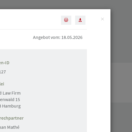
×
Diese Seite drucken
Artikel als PDF speichern
Suchen
Angebot vom: 18.05.2026
Mitgliederbereich
en-ID
127
ei
Stellenanzeige erstellen
é Law Firm
enwald 15
3 Hamburg
rechpartner
han Mathé