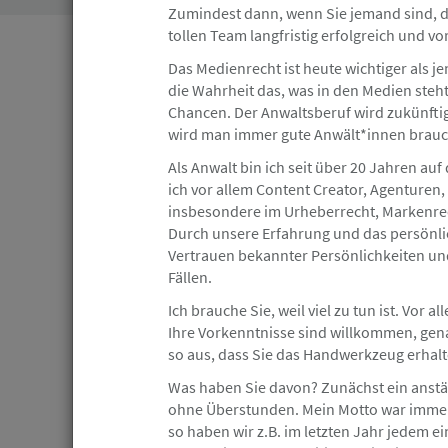
Zumindest dann, wenn Sie jemand sind, de
tollen Team langfristig erfolgreich und v
Hamburg
Angebot
Das Medienrecht ist heute wichtiger als jem
die Wahrheit das, was in den Medien steht
Chancen. Der Anwaltsberuf wird zukünftig
23.07.2026
wird man immer gute Anwält*innen brau
Arbeitsrecht Rechtsanwälte w/m/d m
Als Anwalt bin ich seit über 20 Jahren auf
Berufserfahrung oder Berufseinstei
ich vor allem Content Creator, Agenturen
insbesondere im Urheberrecht, Markenre
HEUKING
Durch unsere Erfahrung und das persönli
Vertrauen bekannter Persönlichkeiten u
Fällen.
Hamburg
Angebot
Ich brauche Sie, weil viel zu tun ist. Vor
Ihre Vorkenntnisse sind willkommen, gena
so aus, dass Sie das Handwerkzeug erhalt
18.07.2026
Was haben Sie davon? Zunächst ein anstän
Jurist (m/w/d) mit Schwerpunkt Mig
ohne Überstunden. Mein Motto war immer: 
so haben wir z.B. im letzten Jahr jedem ei
Anwaltskanzlei Tawakuli