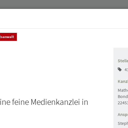
tsanwalt
Jurist:innen
Stellenmarkt & Anzeigen
Über uns
Stell
4
Kanzl
Math
Bond
ine feine Medienkanzlei in
2245
Suchen
Ansp
Step