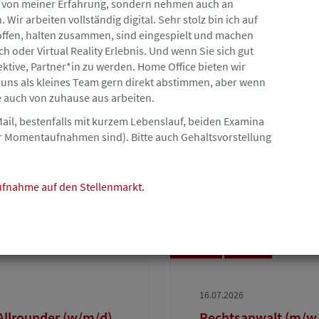
nur von meiner Erfahrung, sondern nehmen auch an
KSP Kanzlei Dr. Seegers, D
Wir arbeiten vollständig digital. Sehr stolz bin ich auf
 offen, halten zusammen, sind eingespielt und machen
oder Virtual Reality Erlebnis. Und wenn Sie sich gut
ktive, Partner*in zu werden. Home Office bieten wir
Hamburg
Angebot
r uns als kleines Team gern direkt abstimmen, aber wenn
 auch von zuhause aus arbeiten.
16.07.2026
Mail, bestenfalls mit kurzem Lebenslauf, beiden Examina
ur Momentaufnahmen sind). Bitte auch Gehaltsvorstellung
einer
RECHTSANWÄLTIN/R
unseren Bereich Ene
Schulz Noack Bärwinkel Re
aufnahme auf den Stellenmarkt.
Hamburg
Angebot
16.07.2026
 Allrounder (w/m/d)
Rechtsanwalt (m/w/d)