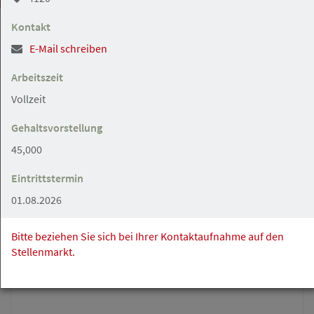
Kontakt
Ahrensburg
Angebot
Arbeitszeit
Vollzeit
06.05.2026
Gehaltsvorstellung
Fachanwalt/Fachanwältin für
45,000
Steuerrecht für Gestaltungsberatung
gesucht
Eintrittstermin
EVOTAX Hinrichs & Marek PartGmbB
01.08.2026
Steuerberatungsgesellschaft
Bitte beziehen Sie sich bei Ihrer Kontaktaufnahme auf den
Stellenmarkt.
Hamburg
Gesuch