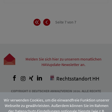
Anfang
Zurück
Seite 7 von 7
Melden Sie sich hier zu unserem monatlichen
HAVupdate-Newsletter an.
Facebook
Instagram
Xing
LinkedIn
Rechtsstandort HH
COPYRIGHT © DEUTSCHER ANWALTVEREIN 2026. ALLE RECHTE
VORBEHALTEN. VERVIELFÄLTIGUNG
Wir verwenden Cookies, um die einwandfreie Funktion unserer
UND VERBREITUNG NUR MIT VORHERIGER ZUSTIMMUNG DES
HAMBURGISCHEN ANWALTVEREINS.
Webseite zu gewährleisten. Außerdem können Sie im Rahmen
der Datenschutz-Einstellungen optionale Dienste (wie z.B.