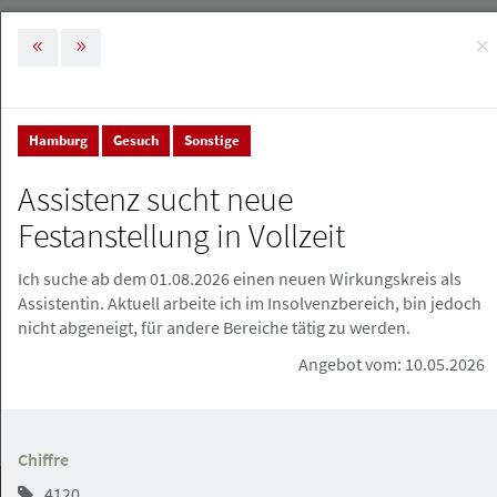
×
MENÜ
Tog
nav
Hamburg
Gesuch
Sonstige
Stellenmarkt & Anzeigen
Stellenanzeigen
Assistenz sucht neue
Stellenanzeigen
Festanstellung in Vollzeit
Ich suche ab dem 01.08.2026 einen neuen Wirkungskreis als
Stellenanzeige erstellen
Assistentin. Aktuell arbeite ich im Insolvenzbereich, bin jedoch
nicht abgeneigt, für andere Bereiche tätig zu werden.
Angebot vom: 10.05.2026
Chiffre
Suchen
4120