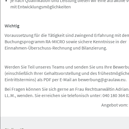
je nach Qualifikation und Leistung bieten wir eine attraktive
17.07.2026
mit Entwicklungsmöglichkeiten
Anwaltliche Führungskraft (m/w/d) als
Abteilungsleitung
Wichtig
KSP Kanzlei Dr. Seegers, Dr. Frankenheim
Rechtsanwaltsges. mbH
Voraussetzung für die Tätigkeit sind zwingend Erfahrung mit de
Buchungsprogramm RA-MICRO sowie sichere Kenntnisse in der
Einnahmen-Überschuss-Rechnung und Bilanzierung.
Hemmingstedt
Angebot
Werden Sie Teil unseres Teams und senden Sie uns Ihre Bewerb
(einschließlich Ihrer Gehaltsvorstellung und des frühestmöglich
Eintrittstermins) als PDF per E-Mail an bewerbung@graulaw.eu.
17.07.2026
Ihre Station in der Rechtsabteilung
Bei Fragen können Sie sich gerne an Frau Rechtsanwältin Adrian
einer Mineralölraffinerie
LL.M., wenden. Sie erreichen sie telefonisch unter: 040 180 364 0
Raffinerie Heide GmbH
Angebot vom: 