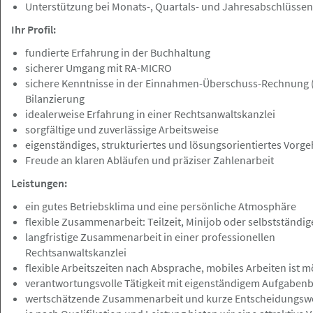
Unterstützung bei Monats-, Quartals- und Jahresabschlüssen
Rechtsanwaltsfachangestellte in
Vollzeit
Ihr Profil:
fundierte Erfahrung in der Buchhaltung
sicherer Umgang mit RA-MICRO
sichere Kenntnisse in der Einnahmen-Überschuss-Rechnung 
Bilanzierung
Hamburg
Angebot
idealerweise Erfahrung in einer Rechtsanwaltskanzlei
sorgfältige und zuverlässige Arbeitsweise
eigenständiges, strukturiertes und lösungsorientiertes Vorg
18.07.2026
Freude an klaren Abläufen und präziser Zahlenarbeit
Jurist (m/w/d) mit Schwerpunkt
Leistungen:
Migrationsrecht
ein gutes Betriebsklima und eine persönliche Atmosphäre
Anwaltskanzlei Tawakuli
flexible Zusammenarbeit: Teilzeit, Minijob oder selbstständige
langfristige Zusammenarbeit in einer professionellen
Rechtsanwaltskanzlei
flexible Arbeitszeiten nach Absprache, mobiles Arbeiten ist m
Hamburg-Innenstadt
Angebot
verantwortungsvolle Tätigkeit mit eigenständigem Aufgaben
wertschätzende Zusammenarbeit und kurze Entscheidungsw