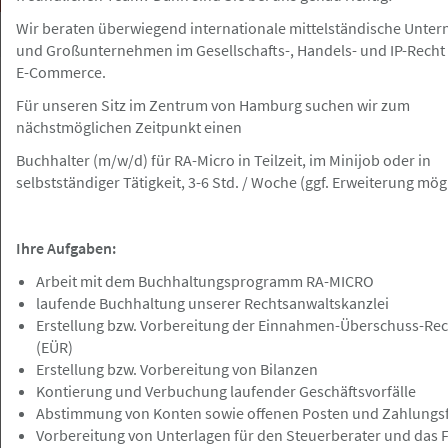
Wir beraten überwiegend internationale mittelständische Unte
und Großunternehmen im Gesellschafts-, Handels- und IP-Recht
E-Commerce.
Hamburg
Angebot
Für unseren Sitz im Zentrum von Hamburg suchen wir zum
nächstmöglichen Zeitpunkt einen
Buchhalter (m/w/d) für RA-Micro in Teilzeit, im Minijob oder in
23.07.2026
selbstständiger Tätigkeit, 3-6 Std. / Woche (ggf. Erweiterung mög
Arbeitsrecht Rechtsanwälte w/m/d mit
(erster) Berufserfahrung oder
Berufseinsteiger w/m/d
Ihre Aufgaben:
HEUKING
Arbeit mit dem Buchhaltungsprogramm RA-MICRO
laufende Buchhaltung unserer Rechtsanwaltskanzlei
Erstellung bzw. Vorbereitung der Einnahmen-Überschuss-Re
(EÜR)
Erstellung bzw. Vorbereitung von Bilanzen
Hamburg und Umgebung
Gesuch
Kontierung und Verbuchung laufender Geschäftsvorfälle
Abstimmung von Konten sowie offenen Posten und Zahlungs
Vorbereitung von Unterlagen für den Steuerberater und das
23.07.2026