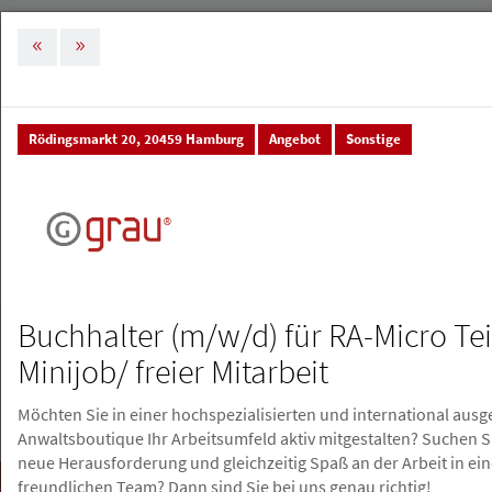
MENÜ
Tog
nav
Rödingsmarkt 20, 20459 Hamburg
Angebot
Sonstige
Stellenmarkt & Anzeigen
Stellenanzeigen
Stellenanzeigen
Stellenanzeige erstellen
Buchhalter (m/w/d) für RA-Micro Tei
Minijob/ freier Mitarbeit
Möchten Sie in einer hochspezialisierten und international ausg
Anwaltsboutique Ihr Arbeitsumfeld aktiv mitgestalten? Suchen S
neue Herausforderung und gleichzeitig Spaß an der Arbeit in ei
Suchen
freundlichen Team? Dann sind Sie bei uns genau richtig!