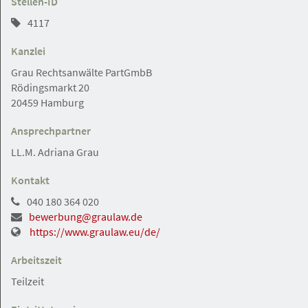
Stellen-ID
Hamburg
Angebot
4117
Kanzlei
16.07.2026
RECHTSANWÄLTIN/RECHTSANWALT
Grau Rechtsanwälte PartGmbB
(m/w/d) für unseren Bereich
Rödingsmarkt 20
Energierecht (Energy & Infrastructure)
20459 Hamburg
Schulz Noack Bärwinkel Rechtsanwälte PartmbB
Ansprechpartner
LL.M. Adriana Grau
Kontakt
Hamburg-City
Angebot
040 180 364 020
bewerbung@graulaw.de
https://www.graulaw.eu/de/
16.07.2026
Rechtsanwaltsfachangestellte:r als
Arbeitszeit
Allrounder (w/m/d)
Teilzeit
KSP Kanzlei Dr. Seegers, Dr. Frankenheim