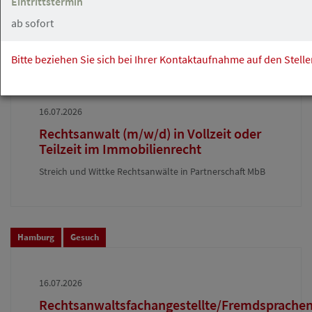
Rechtsanwaltsges. mbH
Eintrittstermin
ab sofort
Bitte beziehen Sie sich bei Ihrer Kontaktaufnahme auf den Stell
Hamburg
Angebot
16.07.2026
Rechtsanwalt (m/w/d) in Vollzeit oder
Teilzeit im Immobilienrecht
Streich und Wittke Rechtsanwälte in Partnerschaft MbB
Hamburg
Gesuch
16.07.2026
Rechtsanwaltsfachangestellte/Fremdsprachen