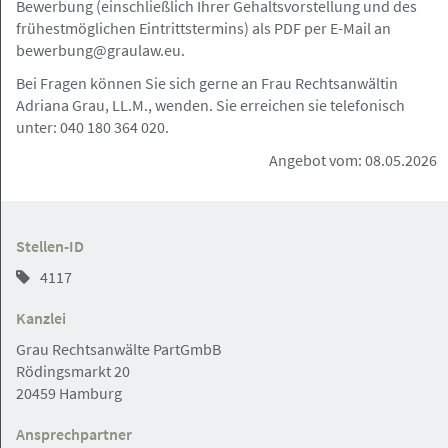
Bewerbung (einschließlich Ihrer Gehaltsvorstellung und des
Hamburg
Angebot
frühestmöglichen Eintrittstermins) als PDF per E-Mail an
bewerbung@graulaw.eu.
05.08.2026
Bei Fragen können Sie sich gerne an Frau Rechtsanwältin
Rechtsanwalt (m/w/d) mit
Adriana Grau, LL.M., wenden. Sie erreichen sie telefonisch
Partnerschafts-Option
unter: 040 180 364 020.
Angebot vom: 08.05.2026
Hamburg
Angebot
Stellen-ID
4117
05.08.2026
Kanzlei
Rechtsanwalt / Rechtsanwältin (m/w/d)
Grau Rechtsanwälte PartGmbB
Öffentliches Recht in Vollzeit Dr. Heinze
Rödingsmarkt 20
& Partner
20459 Hamburg
Dr. Heinze & Partner Partnerschaftsgesellschaft
Ansprechpartner