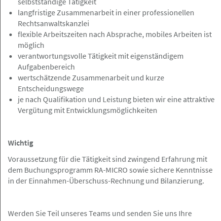
selbstständige Tätigkeit
langfristige Zusammenarbeit in einer professionellen
07.08.2026
Rechtsanwaltskanzlei
Rechtsanwaltsfachangestellte (m/w/d)
flexible Arbeitszeiten nach Absprache, mobiles Arbeiten ist
möglich
Rechtsanwälte Johannsen PartG mbB
verantwortungsvolle Tätigkeit mit eigenständigem
Aufgabenbereich
wertschätzende Zusammenarbeit und kurze
Entscheidungswege
Hamburger Innenstadt
Angebot
je nach Qualifikation und Leistung bieten wir eine attraktive
Vergütung mit Entwicklungsmöglichkeiten
06.08.2026
Rechtsanwaltsfachangestellte/-er
Wichtig
(m/w/d) in der Hamburger Innenstadt
Voraussetzung für die Tätigkeit sind zwingend Erfahrung mit
gesucht
dem Buchungsprogramm RA-MICRO sowie sichere Kenntnisse
Anwaltskanzlei Alhorn
in der Einnahmen-Überschuss-Rechnung und Bilanzierung.
Werden Sie Teil unseres Teams und senden Sie uns Ihre