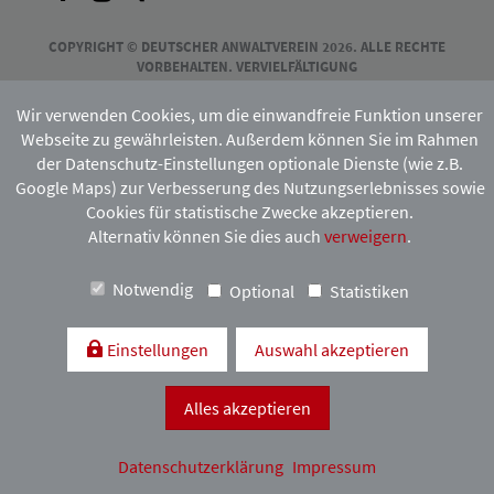
COPYRIGHT © DEUTSCHER ANWALTVEREIN 2026. ALLE RECHTE
VORBEHALTEN. VERVIELFÄLTIGUNG
UND VERBREITUNG NUR MIT VORHERIGER ZUSTIMMUNG DES
HAMBURGISCHEN ANWALTVEREINS.
Wir verwenden Cookies, um die einwandfreie Funktion unserer
Webseite zu gewährleisten. Außerdem können Sie im Rahmen
der Datenschutz-Einstellungen optionale Dienste (wie z.B.
Mitgliedschaft:
Google Maps) zur Verbesserung des Nutzungserlebnisses sowie
Cookies für statistische Zwecke akzeptieren.
Alternativ können Sie dies auch
verweigern
.
Notwendig
Optional
Statistiken
Einstellungen
Auswahl akzeptieren
Kontakt & Anfahrt
Impressum
Datenschutzerklärung
Alles akzeptieren
Datenschutzerklärung
Impressum