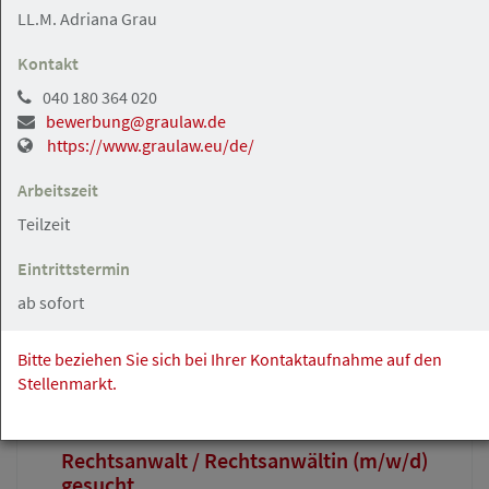
LL.M. Adriana Grau
Hamburg
Angebot
Kontakt
040 180 364 020
bewerbung@graulaw.de
04.08.2026
https://www.graulaw.eu/de/
Rechtsanwältin / Rechtsanwalt (m/w/d)
gesucht – Mandate vorhanden,
Arbeitszeit
Partnerschaftsperspektive inklusive
Teilzeit
Rechtsanwalt Kemal Su
Eintrittstermin
ab sofort
Ratzeburg
Angebot
Bitte beziehen Sie sich bei Ihrer Kontaktaufnahme auf den
Stellenmarkt.
04.08.2026
Rechtsanwalt / Rechtsanwältin (m/w/d)
gesucht