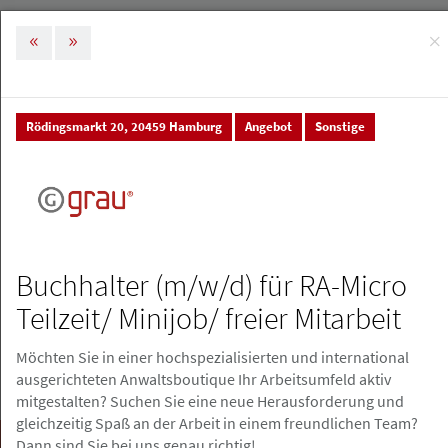
×
MENÜ
Tog
nav
Rödingsmarkt 20, 20459 Hamburg
Angebot
Sonstige
Stellenmarkt & Anzeigen
Stellenanzeigen
Stellenanzeigen
Stellenanzeige erstellen
Buchhalter (m/w/d) für RA-Micro
Teilzeit/ Minijob/ freier Mitarbeit
Möchten Sie in einer hochspezialisierten und international
ausgerichteten Anwaltsboutique Ihr Arbeitsumfeld aktiv
mitgestalten? Suchen Sie eine neue Herausforderung und
gleichzeitig Spaß an der Arbeit in einem freundlichen Team?
Suchen
Dann sind Sie bei uns genau richtig!