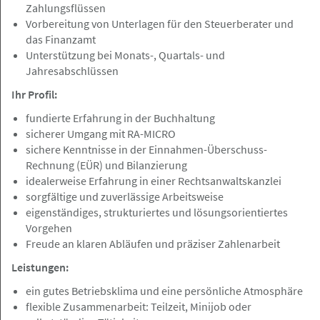
Zahlungsflüssen
im Bereich Sachversicherung /
Vorbereitung von Unterlagen für den Steuerberater und
Regressbearbeitung
das Finanzamt
Rechtsanwälte Johannsen PartG mbB
Unterstützung bei Monats-, Quartals- und
Jahresabschlüssen
Ihr Profil:
fundierte Erfahrung in der Buchhaltung
Hamburg, Frankfurt a.M., Berlin, Nürnberg
Angebot
sicherer Umgang mit RA-MICRO
sichere Kenntnisse in der Einnahmen-Überschuss-
Rechnung (EÜR) und Bilanzierung
07.08.2026
idealerweise Erfahrung in einer Rechtsanwaltskanzlei
Rechtsanwalt (m/w/d) im Bereich
sorgfältige und zuverlässige Arbeitsweise
Verkehrsrecht
eigenständiges, strukturiertes und lösungsorientiertes
Vorgehen
Rechtsanwälte Johannsen PartG mbB
Freude an klaren Abläufen und präziser Zahlenarbeit
Leistungen:
ein gutes Betriebsklima und eine persönliche Atmosphäre
Hamburg
Angebot
flexible Zusammenarbeit: Teilzeit, Minijob oder