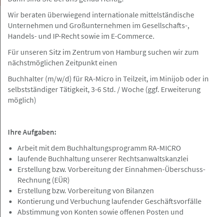
Wir beraten überwiegend internationale mittelständische
Unternehmen und Großunternehmen im Gesellschafts-,
Handels- und IP-Recht sowie im E-Commerce.
bundesweit
Gesuch
Für unseren Sitz im Zentrum von Hamburg suchen wir zum
nächstmöglichen Zeitpunkt einen
Buchhalter (m/w/d) für RA-Micro in Teilzeit, im Minijob oder in
07.08.2026
selbstständiger Tätigkeit, 3-6 Std. / Woche (ggf. Erweiterung
Juristische Fallbearbeitung/Zuarbeit
möglich)
für Rechtsanwälte
Ihre Aufgaben:
Arbeit mit dem Buchhaltungsprogramm RA-MICRO
laufende Buchhaltung unserer Rechtsanwaltskanzlei
Hamburg, Berlin, Frankfurt a.M, Nürnberg
Angebot
Erstellung bzw. Vorbereitung der Einnahmen-Überschuss-
Rechnung (EÜR)
07.08.2026
Erstellung bzw. Vorbereitung von Bilanzen
Kontierung und Verbuchung laufender Geschäftsvorfälle
Volljurist / Jurist (m/w/d) für die
Abstimmung von Konten sowie offenen Posten und
außergerichtliche Schadenregulierung