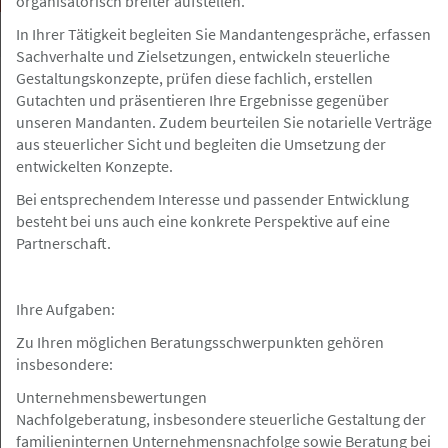
organisatorisch breiter aufstellen.
In Ihrer Tätigkeit begleiten Sie Mandantengespräche, erfassen
Sachverhalte und Zielsetzungen, entwickeln steuerliche
Gestaltungskonzepte, prüfen diese fachlich, erstellen
Gutachten und präsentieren Ihre Ergebnisse gegenüber
Hamburg
Gesuch
unseren Mandanten. Zudem beurteilen Sie notarielle Verträge
aus steuerlicher Sicht und begleiten die Umsetzung der
entwickelten Konzepte.
10.05.2026
Assistenz sucht neue Festanstellung in
Bei entsprechendem Interesse und passender Entwicklung
Vollzeit
besteht bei uns auch eine konkrete Perspektive auf eine
Partnerschaft.
Ihre Aufgaben:
Hamburg
Angebot
Zu Ihren möglichen Beratungsschwerpunkten gehören
insbesondere:
10.05.2026
Unternehmensbewertungen
Nachfolgeberatung, insbesondere steuerliche Gestaltung der
ReFa (m/w/d) für Kanzlei in Hamburger
familieninternen Unternehmensnachfolge sowie Beratung bei
City gesucht