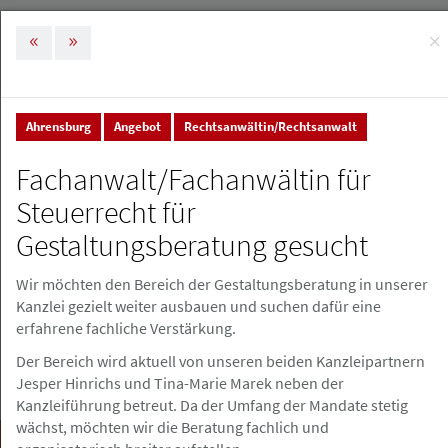
×
MENÜ
Tog
nav
Ahrensburg
Angebot
Rechtsanwältin/Rechtsanwalt
Stellenmarkt & Anzeigen
Stellenanzeigen
Fachanwalt/Fachanwältin für
Stellenanzeigen
Steuerrecht für
Gestaltungsberatung gesucht
Stellenanzeige erstellen
Wir möchten den Bereich der Gestaltungsberatung in unserer
Kanzlei gezielt weiter ausbauen und suchen dafür eine
erfahrene fachliche Verstärkung.
Der Bereich wird aktuell von unseren beiden Kanzleipartnern
Jesper Hinrichs und Tina-Marie Marek neben der
Kanzleiführung betreut. Da der Umfang der Mandate stetig
wächst, möchten wir die Beratung fachlich und
Suchen