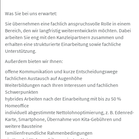
Hamburg
Angebot
Was Sie bei uns erwartet:
Sie übernehmen eine fachlich anspruchsvolle Rolle in einem
Bereich, den wir langfristig weiterentwickeln möchten. Dabei
07.05.2026
arbeiten Sie eng mit den Kanzleipartnern zusammen und
Rechtsanwaltskanzlei mit Elbblick in
erhalten eine strukturierte Einarbeitung sowie fachliche
zentraler Lage sucht
Unterstützung.
Rechtsanwaltsfachangestellte (m/w/d)
Außerdem bieten wir Ihnen:
Rembert Rechtsanwälte PartmbB
offene Kommunikation und kurze Entscheidungswege
fachlichen Austausch auf Augenhöhe
Weiterbildungen nach Ihren Interessen und fachlichen
Schwerpunkten
Ahrensburg
Angebot
hybrides Arbeiten nach der Einarbeitung mit bis zu 50 %
Homeoffice
individuell abgestimmte Nettolohnoptimierung, z. B. Edenred-
06.05.2026
Karte, Smartphone, Übernahme von Kita-Gebühren und
Fachanwalt/Fachanwältin für
weitere Bausteine
Steuerrecht für Gestaltungsberatung
familienfreundliche Rahmenbedingungen
gesucht