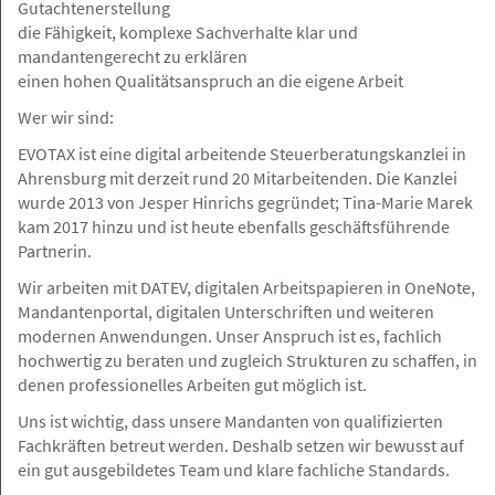
Gutachtenerstellung
die Fähigkeit, komplexe Sachverhalte klar und
mandantengerecht zu erklären
08.05.2026
einen hohen Qualitätsanspruch an die eigene Arbeit
Buchhalter (m/w/d) für RA-Micro
Teilzeit/ Minijob/ freier Mitarbeit
Wer wir sind:
EVOTAX ist eine digital arbeitende Steuerberatungskanzlei in
Grau Rechtsanwälte PartGmbB
Ahrensburg mit derzeit rund 20 Mitarbeitenden. Die Kanzlei
wurde 2013 von Jesper Hinrichs gegründet; Tina-Marie Marek
kam 2017 hinzu und ist heute ebenfalls geschäftsführende
Partnerin.
Ahrensburg / Hamburg
Gesuch
Wir arbeiten mit DATEV, digitalen Arbeitspapieren in OneNote,
Mandantenportal, digitalen Unterschriften und weiteren
08.05.2026
modernen Anwendungen. Unser Anspruch ist es, fachlich
hochwertig zu beraten und zugleich Strukturen zu schaffen, in
Rechtsanwaltsfachangestellte und
denen professionelles Arbeiten gut möglich ist.
Rechtsfachwirtin sucht neue
Herausforderung
Uns ist wichtig, dass unsere Mandanten von qualifizierten
Fachkräften betreut werden. Deshalb setzen wir bewusst auf
ein gut ausgebildetes Team und klare fachliche Standards.