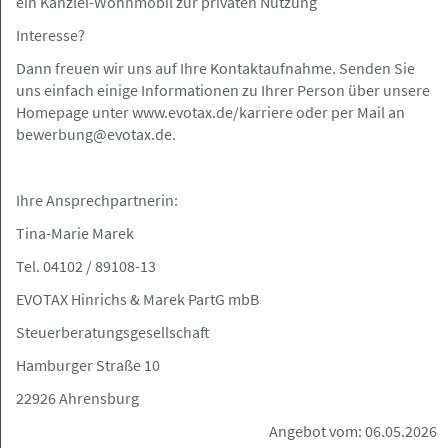
ein Kanzlei-Wohnmobil zur privaten Nutzung
EVOTAX Hinrichs & Marek PartGmbB
Interesse?
Steuerberatungsgesellschaft
Dann freuen wir uns auf Ihre Kontaktaufnahme. Senden Sie
uns einfach einige Informationen zu Ihrer Person über unsere
Homepage unter www.evotax.de/karriere oder per Mail an
bewerbung@evotax.de.
Hamburg
Gesuch
Ihre Ansprechpartnerin:
06.05.2026
Tina-Marie Marek
Schulpraktikum 31.8.-18.8.2026
Tel. 04102 / 89108-13
EVOTAX Hinrichs & Marek PartG mbB
Steuerberatungsgesellschaft
Hamburg und Umgebung
Gesuch
Hamburger Straße 10
22926 Ahrensburg
06.05.2026
Angebot vom: 06.05.2026
Tätigkeit als