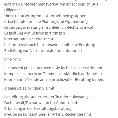
externen Unternehmensverkäufen einschließlich Due
MSBH Bleisch Lubitz Rechtsanwälte Steuerberater PartG
Diligence
mbB
Umstrukturierung von Unternehmensgruppen
erbschaftsteuerliche Planung und Optimierung
Gründungsberatung einschließlich Rechtsformwahl
Begleitung von Betriebsprüfungen
Rödingsmarkt 20, 20459 Hamburg
Angebot
internationales Steuerrecht
bei Interesse auch betriebswirtschaftliche Beratung
Erstellung von Verfahrensdokumentationen
08.05.2026
Ihr Profil:
Rechtsanwalt (m/w/d) mit
Sie passen gut zu uns, wenn Sie fachlich sicher arbeiten,
Polnischkenntnissen im Bereich
komplexe steuerliche Themen verständlich aufbereiten
Handels- und Gesellschaftsrecht Voll-,
können und Freude an anspruchsvoller Beratung haben.
Teilzeit/ freier Mitarbeit
Idealerweise bringen Sie mit:
Grau Rechtsanwälte PartGmbB
Bestellung als Steuerberater/in oder Zulassung als
Fachanwalt/Fachanwältin für Steuerrecht
Erfahrung in der Gestaltungsberatung
Freude an konzeptioneller Arbeit, Recherche und
Rödingsmarkt 20, 20459 Hamburg
Angebot