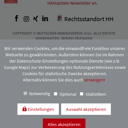
HAVupdate-Newsletter an.
Facebook
Instagram
Xing
LinkedIn
Rechtsstandort HH
COPYRIGHT © DEUTSCHER ANWALTVEREIN 2026. ALLE RECHTE
VORBEHALTEN. VERVIELFÄLTIGUNG
UND VERBREITUNG NUR MIT VORHERIGER ZUSTIMMUNG DES
Wir verwenden Cookies, um die einwandfreie Funktion unserer
HAMBURGISCHEN ANWALTVEREINS.
Webseite zu gewährleisten. Außerdem können Sie im Rahmen
der Datenschutz-Einstellungen optionale Dienste (wie z.B.
Google Maps) zur Verbesserung des Nutzungserlebnisses sowie
Mitgliedschaft:
Cookies für statistische Zwecke akzeptieren.
Alternativ können Sie dies auch
verweigern
.
Notwendig
Optional
Statistiken
Einstellungen
Auswahl akzeptieren
Kontakt & Anfahrt
Impressum
Datenschutzerklärung
Alles akzeptieren