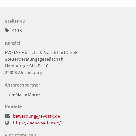
Rechtsanwaltsfachangestellte
Stellen-ID
4113
Hamburg / Home Office / Hamburg
Angebot
Kanzlei
EVOTAX Hinrichs & Marek PartGmbB
05.05.2026
Steuerberatungsgesellschaft
Hamburger Straße 10
Spezialisierte Kanzlei in der Hamburger
22926 Ahrensburg
Innenstadt sucht
Rechtanwältin/Rechtsanwalt (m/w/d)
Ansprechpartner
im Erbrecht in Teilzeit
Tina-Marie Marek
Kontakt
bewerbung@evotax.de
Hamburg-Hafencitty
Angebot
https://www.evotax.de/
Eintrittstermin