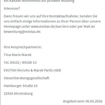
ein Kanzlei-Wohnmobil zur privaten Nutzung
Interesse?
HH
Angebot
Dann freuen wir uns auf Ihre Kontaktaufnahme. Senden Sie
uns einfach einige Informationen zu Ihrer Person über unsere
27.05.2026
Homepage unter www.evotax.de/karriere oder per Mail an
Rechtsanwaltsfachangestellte (m/w/d)
bewerbung@evotax.de.
in Voll- oder Teilzeit
Kanzlei Schmidt
Ihre Ansprechpartnerin:
Tina-Marie Marek
Tel. 04102 / 89108-13
remote
Gesuch
EVOTAX Hinrichs & Marek PartG mbB
Steuerberatungsgesellschaft
26.05.2026
Hamburger Straße 10
Entlastung für Ihre Kanzlei – genau
dann, wenn Unterstützung wirklich
22926 Ahrensburg
gebraucht wird
Angebot vom: 06.05.2026