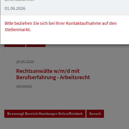
Rechtsanwaltsfachangestellter sucht
01.06.2026
Aufträge
Bitte beziehen Sie sich bei Ihrer Kontaktaufnahme auf den
Stellenmarkt.
Hamburg
Angebot
20.05.2026
Rechtsanwälte w/m/d mit
Berufserfahrung - Arbeitsrecht
HEUKING
Bevorzugt Bereich Hamburger Osten/Reinbek
Gesuch