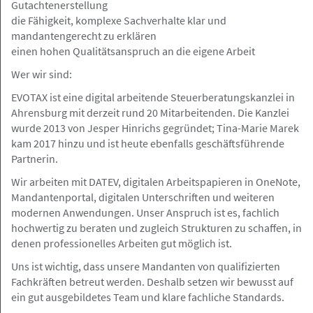
Gutachtenerstellung
28.05.2026
die Fähigkeit, komplexe Sachverhalte klar und
Rechtsanwältin/Rechtsanwalt (m/w/d)
mandantengerecht zu erklären
im Arbeitsrecht zum 01.09.2026
einen hohen Qualitätsanspruch an die eigene Arbeit
gesucht
Wer wir sind:
EVOTAX ist eine digital arbeitende Steuerberatungskanzlei in
Ahrensburg mit derzeit rund 20 Mitarbeitenden. Die Kanzlei
wurde 2013 von Jesper Hinrichs gegründet; Tina-Marie Marek
Rödingsmarkt 20, 20459 Hamburg
Angebot
kam 2017 hinzu und ist heute ebenfalls geschäftsführende
Partnerin.
27.05.2026
Wir arbeiten mit DATEV, digitalen Arbeitspapieren in OneNote,
Mandantenportal, digitalen Unterschriften und weiteren
Rechtsanwalt (m/w/d) mit
modernen Anwendungen. Unser Anspruch ist es, fachlich
Polnischkenntnissen im Bereich
hochwertig zu beraten und zugleich Strukturen zu schaffen, in
Handels- und Gesellschtsrecht
denen professionelles Arbeiten gut möglich ist.
Grau Rechtsanwälte PartGmbB
Uns ist wichtig, dass unsere Mandanten von qualifizierten
Fachkräften betreut werden. Deshalb setzen wir bewusst auf
ein gut ausgebildetes Team und klare fachliche Standards.