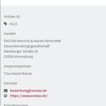
Stellen-ID
Hamburg
Angebot
4113
Kanzlei
21.05.2026
EVOTAX Hinrichs & Marek PartGmbB
ReFa (m/w/d) für Steuer- und
Steuerberatungsgesellschaft
Erbrechtskanzlei in Innenstadtlage
Hamburger Straße 10
gesucht
22926 Ahrensburg
Gerken Rechtsanwälte
Ansprechpartner
Tina-Marie Marek
Hamburg
Gesuch
Kontakt
bewerbung@evotax.de
https://www.evotax.de/
20.05.2026
Freiberuflicher
Eintrittstermin