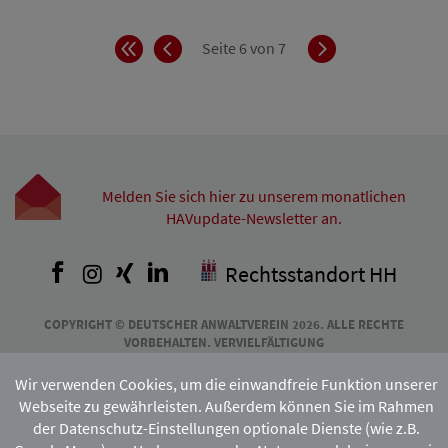
Anfang
Zurück
Vorwärts
Seite 6 von 7
Melden Sie sich hier zu unserem monatlichen
HAVupdate-Newsletter an.
Facebook
Instagram
Xing
LinkedIn
Rechtsstandort HH
COPYRIGHT © DEUTSCHER ANWALTVEREIN 2026. ALLE RECHTE
VORBEHALTEN. VERVIELFÄLTIGUNG
UND VERBREITUNG NUR MIT VORHERIGER ZUSTIMMUNG DES
HAMBURGISCHEN ANWALTVEREINS.
Wir verwenden Cookies, um die einwandfreie Funktion unserer
Webseite zu gewährleisten. Außerdem können Sie im Rahmen
der Datenschutz-Einstellungen optionale Dienste (wie z.B.
Mitgliedschaft: