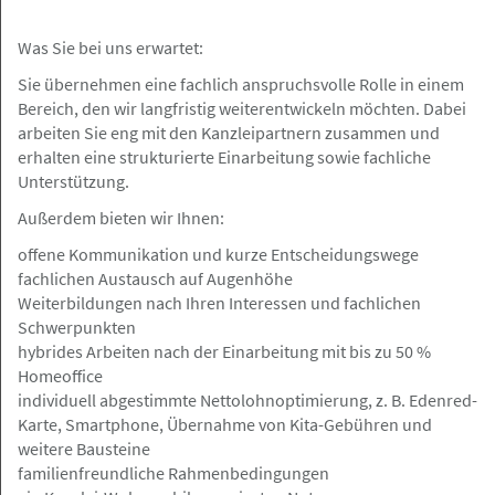
Rödingsmarkt 20, 20459 Hamburg
Angebot
Was Sie bei uns erwartet:
Sie übernehmen eine fachlich anspruchsvolle Rolle in einem
27.05.2026
Bereich, den wir langfristig weiterentwickeln möchten. Dabei
Buchhalter (m/w/d) für RA-Micro
arbeiten Sie eng mit den Kanzleipartnern zusammen und
erhalten eine strukturierte Einarbeitung sowie fachliche
Grau Rechtsanwälte PartGmbB
Unterstützung.
Außerdem bieten wir Ihnen:
offene Kommunikation und kurze Entscheidungswege
Rödingsmarkt 20, 20459 Hamburg
Angebot
fachlichen Austausch auf Augenhöhe
Weiterbildungen nach Ihren Interessen und fachlichen
Schwerpunkten
27.05.2026
hybrides Arbeiten nach der Einarbeitung mit bis zu 50 %
Rechtsanwaltsfachangestellte (m/w/d)
Homeoffice
in Voll-, Teilzeit
individuell abgestimmte Nettolohnoptimierung, z. B. Edenred-
Karte, Smartphone, Übernahme von Kita-Gebühren und
Grau Rechtsanwälte PartGmbB
weitere Bausteine
familienfreundliche Rahmenbedingungen