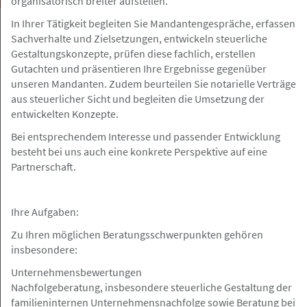
organisatorisch breiter aufstellen.
In Ihrer Tätigkeit begleiten Sie Mandantengespräche, erfassen
Sachverhalte und Zielsetzungen, entwickeln steuerliche
Gestaltungskonzepte, prüfen diese fachlich, erstellen
Gutachten und präsentieren Ihre Ergebnisse gegenüber
Hamburg
Gesuch
unseren Mandanten. Zudem beurteilen Sie notarielle Verträge
aus steuerlicher Sicht und begleiten die Umsetzung der
entwickelten Konzepte.
29.05.2026
Erfahrene REFA- sucht neue
Bei entsprechendem Interesse und passender Entwicklung
Herausforderung für 40 Std/Wo.
besteht bei uns auch eine konkrete Perspektive auf eine
Partnerschaft.
Ihre Aufgaben:
Hamburg-Bramfeld
Angebot
Zu Ihren möglichen Beratungsschwerpunkten gehören
insbesondere:
28.05.2026
Unternehmensbewertungen
Nachfolgeberatung, insbesondere steuerliche Gestaltung der
Bürokraft/ReFA
familieninternen Unternehmensnachfolge sowie Beratung bei