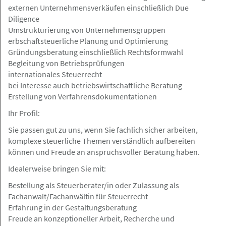
Hann & Franke
externen Unternehmensverkäufen einschließlich Due
Diligence
Umstrukturierung von Unternehmensgruppen
erbschaftsteuerliche Planung und Optimierung
Gründungsberatung einschließlich Rechtsformwahl
Hamburg
Angebot
Begleitung von Betriebsprüfungen
internationales Steuerrecht
bei Interesse auch betriebswirtschaftliche Beratung
28.05.2026
Erstellung von Verfahrensdokumentationen
Rechtsanwalt (m/w/d) mit
Berufserfahrung mit Schwerpunkt
Ihr Profil:
Wirtschaftsrecht (Arbeitsrecht &
Sie passen gut zu uns, wenn Sie fachlich sicher arbeiten,
Medizinrecht)
komplexe steuerliche Themen verständlich aufbereiten
ENDEMANN.SCHMIDT Rechtsanwälte Partnerschaft mbH
können und Freude an anspruchsvoller Beratung haben.
Idealerweise bringen Sie mit:
Bestellung als Steuerberater/in oder Zulassung als
Fachanwalt/Fachanwältin für Steuerrecht
Hamburg
Angebot
Erfahrung in der Gestaltungsberatung
Freude an konzeptioneller Arbeit, Recherche und