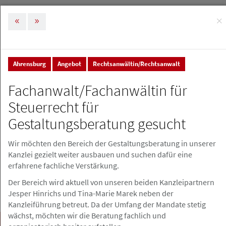
×
MENÜ
Tog
nav
Ahrensburg
Angebot
Rechtsanwältin/Rechtsanwalt
Stellenmarkt & Anzeigen
Stellenanzeigen
Fachanwalt/Fachanwältin für
Stellenanzeigen
Steuerrecht für
Gestaltungsberatung gesucht
Stellenanzeige erstellen
Wir möchten den Bereich der Gestaltungsberatung in unserer
Kanzlei gezielt weiter ausbauen und suchen dafür eine
erfahrene fachliche Verstärkung.
Der Bereich wird aktuell von unseren beiden Kanzleipartnern
Jesper Hinrichs und Tina-Marie Marek neben der
Kanzleiführung betreut. Da der Umfang der Mandate stetig
wächst, möchten wir die Beratung fachlich und
Suchen