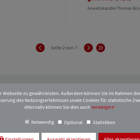
Anwaltskanzlei Thomas Brü
Zurück
Vorwärts
Ende
Seite 2 von 7
r Webseite zu gewährleisten. Außerdem können Sie im Rahmen der D
serung des Nutzungserlebnisses sowie Cookies für statistische Zw
hen HAVupdate-Newsletter an.
Alternativ können Sie dies auch
verweigern
.
Notwendig
Optional
Statistiken
H
Einstellungen
Auswahl akzeptieren
Alles akzeptieren