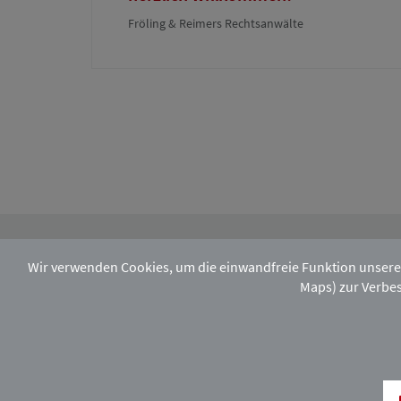
Fröling & Reimers Rechtsanwälte
Wir verwenden Cookies, um die einwandfreie Funktion unsere
Maps) zur Verbes
Melden Sie sich hier zu unserem monatlic
Facebook
Instagram
Xing
LinkedIn
Rechtsstandort H