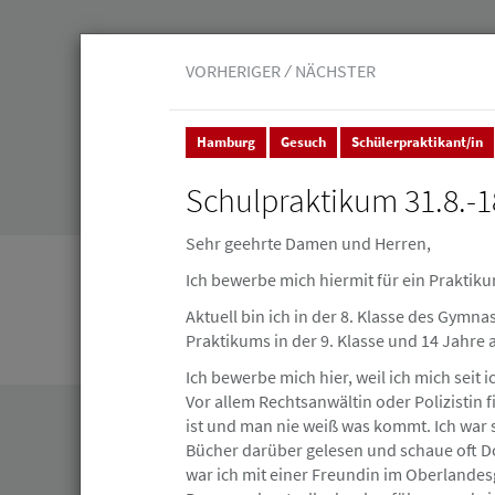
VORHERIGER
NÄCHSTER
Hamburg
Gesuch
Schülerpraktikant/in
Schulpraktikum 31.8.-1
Veranstaltungen
Leistungen
Junge 
Sehr geehrte Damen und Herren,
Ich bewerbe mich hiermit für ein Praktiku
Stellenmarkt & Anzeigen
Stellenanzeigen
Aktuell bin ich in der 8. Klasse des Gymn
Stellenanzeigen
Praktikums in der 9. Klasse und 14 Jahre a
Ich bewerbe mich hier, weil ich mich seit i
Vor allem Rechtsanwältin oder Polizistin 
ist und man nie weiß was kommt. Ich war
Bücher darüber gelesen und schaue oft 
war ich mit einer Freundin im Oberlandes