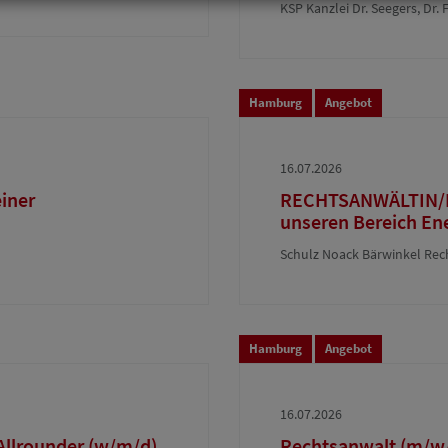
KSP Kanzlei Dr. Seegers, D
Hamburg
Angebot
16.07.2026
einer
RECHTSANWÄLTIN/R
unseren Bereich Ene
Schulz Noack Bärwinkel Re
Hamburg
Angebot
16.07.2026
 Allrounder (w/m/d)
Rechtsanwalt (m/w/d)