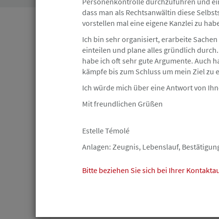
Personenkontrolle durchzuführen und ein
dass man als Rechtsanwältin diese Selbsts
vorstellen mal eine eigene Kanzlei zu hab
Hamburg
Angebot
Ich bin sehr organisiert, erarbeite Sachen 
einteilen und plane alles gründlich durch
habe ich oft sehr gute Argumente. Auch h
23.07.2026
kämpfe bis zum Schluss um mein Ziel zu e
Arbeitsrecht Rechtsanwälte w/m/d m
Berufserfahrung oder Berufseinstei
Ich würde mich über eine Antwort von Ihn
HEUKING
Mit freundlichen Grüßen
Estelle Témolé
Anlagen: Zeugnis, Lebenslauf, Bestätig
Hamburg
Angebot
Bitte beziehen Sie sich bei Ihrer Kontakt
18.07.2026
Jurist (m/w/d) mit Schwerpunkt Mig
Anwaltskanzlei Tawakuli