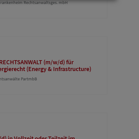
r. Frankenheim Rechtsanwaltsges. mbH
ECHTSANWALT (m/w/d) für
rgierecht (Energy & Infrastructure)
chtsanwälte PartmbB
 in Vollzeit oder Teilzeit im