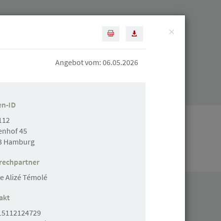
×
Diese Seite drucken
Artikel als PDF speichern
Suchen
Angebot vom: 06.05.2026
Mitgliederbereich
en-ID
112
enhof 45
3 Hamburg
Stellenanzeige erstellen
rechpartner
le Alizé Témolé
akt
15112124729