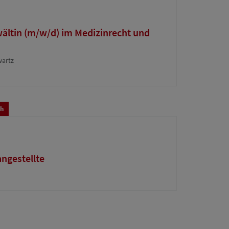
wältin (m/w/d) im Medizinrecht und
wartz
ch
ngestellte