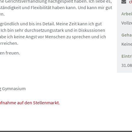
e Gerichtsverhandlung nachgespielt haben. Ich liebe es,
c
tändigkeit und Flexibilität haben kann. Und kann mir gut
Arbei
en.
Hamburg und Umgebung
Gesu
Vollz
gründlich und bis ins Detail. Meine Zeit kann ich gut
. Ich bin sehr durchsetzungsstark und in Diskussionen
Geha
abe ich keine Angst vor Menschen zu sprechen und ich
23.07.2026
rreichen.
Kein
it (erster)
Rechtsanwaltsfachan
ger w/m/d
en freuen.
Eintr
31.08
ung Gymnasium
Hamburg-Innenstadt
Angebot
aufnahme auf den Stellenmarkt.
17.07.2026
rationsrecht
Anwaltliche Führung
Abteilungsleitung