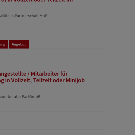
wälte in Partnerschaft MbB
urg
Angebot
gestellte / Mitarbeiter für
in Vollzeit, Teilzeit oder Minijob
euerberater PartGmbB