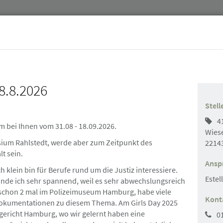
8.8.2026
Jurist:innen
Stellenmarkt & Anzeigen
Über uns
Stell
4
m bei Ihnen vom 31.08 - 18.09.2026.
Wies
asium Rahlstedt, werde aber zum Zeitpunkt des
2214
lt sein.
Ansp
ch klein bin für Berufe rund um die Justiz interessiere.
Estel
finde ich sehr spannend, weil es sehr abwechslungsreich
 schon 2 mal im Polizeimuseum Hamburg, habe viele
Suchen
Kont
Dokumentationen zu diesem Thema. Am Girls Day 2025
gericht Hamburg, wo wir gelernt haben eine
0