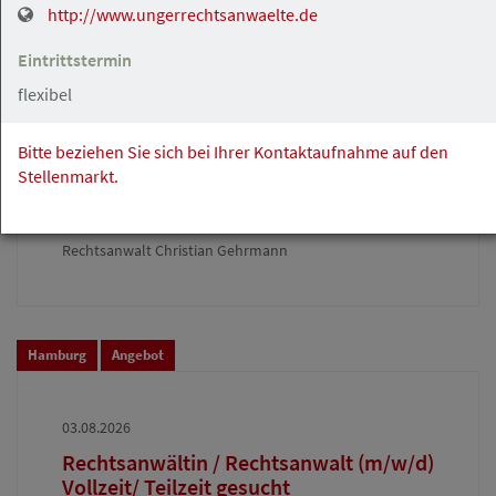
http://www.ungerrechtsanwaelte.de
Eintrittstermin
Hamburg
Angebot
flexibel
03.08.2026
Bitte beziehen Sie sich bei Ihrer Kontaktaufnahme auf den
Rechtsanwaltsfachangestellte /
Stellenmarkt.
Rechtsanwaltsfachangestellter (m/w/d)
gesucht
Rechtsanwalt Christian Gehrmann
Hamburg
Angebot
03.08.2026
Rechtsanwältin / Rechtsanwalt (m/w/d)
Vollzeit/ Teilzeit gesucht