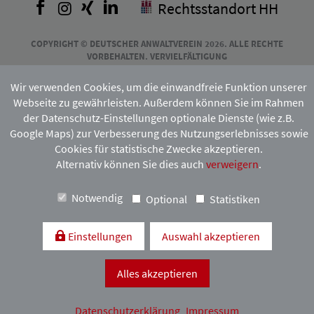
Facebook
Instagram
Xing
LinkedIn
Rechtsstandort HH
COPYRIGHT © DEUTSCHER ANWALTVEREIN 2026. ALLE RECHTE
VORBEHALTEN. VERVIELFÄLTIGUNG
UND VERBREITUNG NUR MIT VORHERIGER ZUSTIMMUNG DES
HAMBURGISCHEN ANWALTVEREINS.
Wir verwenden Cookies, um die einwandfreie Funktion unserer
Webseite zu gewährleisten. Außerdem können Sie im Rahmen
der Datenschutz-Einstellungen optionale Dienste (wie z.B.
Mitgliedschaft:
Google Maps) zur Verbesserung des Nutzungserlebnisses sowie
Cookies für statistische Zwecke akzeptieren.
Alternativ können Sie dies auch
verweigern
.
Notwendig
Optional
Statistiken
Einstellungen
Auswahl akzeptieren
Kontakt & Anfahrt
Impressum
Datenschutzerklärung
Alles akzeptieren
Datenschutzerklärung
Impressum