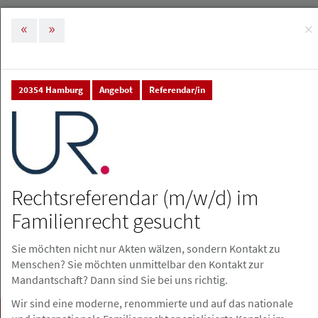
×
MENÜ
Tog
nav
20354 Hamburg
Angebot
Referendar/in
Stellenmarkt & Anzeigen
Stellenanzeigen
Stellenanzeigen
Stellenanzeige erstellen
Rechtsreferendar (m/w/d) im
Familienrecht gesucht
Sie möchten nicht nur Akten wälzen, sondern Kontakt zu
Menschen? Sie möchten unmittelbar den Kontakt zur
Mandantschaft? Dann sind Sie bei uns richtig.
Wir sind eine moderne, renommierte und auf das nationale
Suchen