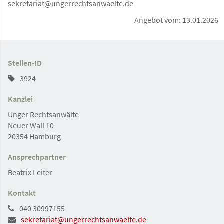
sekretariat@ungerrechtsanwaelte.de
04.08.2026
Angebot vom: 13.01.2026
Rechtsanwältin / Rechtsanwalt (m/w/d)
gesucht – Mandate vorhanden,
Partnerschaftsperspektive inklusive
Stellen-ID
Rechtsanwalt Kemal Su
3924
Kanzlei
Unger Rechtsanwälte
Ratzeburg
Angebot
Neuer Wall 10
20354 Hamburg
04.08.2026
Ansprechpartner
Rechtsanwalt / Rechtsanwältin (m/w/d)
Beatrix Leiter
gesucht
Kontakt
Christoph-Meise-Schmidt Rechtsanwälte Partnerschaft
mbB Notare
040 30997155
sekretariat@ungerrechtsanwaelte.de