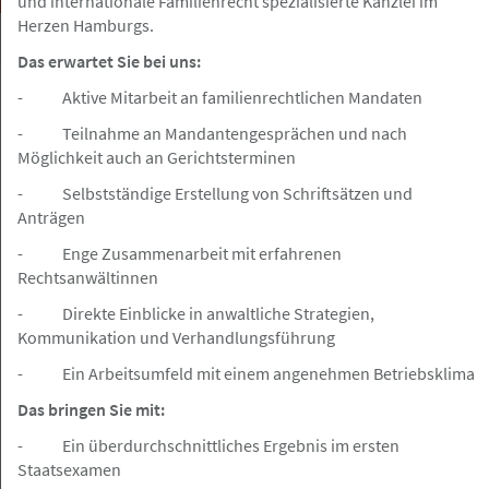
und internationale Familienrecht spezialisierte Kanzlei im
Herzen Hamburgs.
Das erwartet Sie bei uns:
- Aktive Mitarbeit an familienrechtlichen Mandaten
Hamburger Innenstadt
Angebot
- Teilnahme an Mandantengesprächen und nach
Möglichkeit auch an Gerichtsterminen
06.08.2026
- Selbstständige Erstellung von Schriftsätzen und
Rechtsanwaltsfachangestellte/-er
Anträgen
(m/w/d) in der Hamburger Innenstadt
- Enge Zusammenarbeit mit erfahrenen
gesucht
Rechtsanwältinnen
Anwaltskanzlei Alhorn
- Direkte Einblicke in anwaltliche Strategien,
Kommunikation und Verhandlungsführung
- Ein Arbeitsumfeld mit einem angenehmen Betriebsklima
Hamburg
Angebot
Das bringen Sie mit:
- Ein überdurchschnittliches Ergebnis im ersten
Staatsexamen
05.08.2026