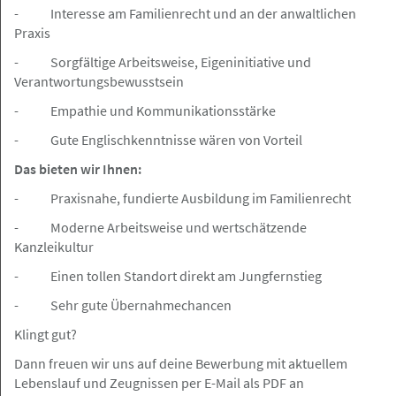
- Interesse am Familienrecht und an der anwaltlichen
Rechtsanwalt (m/w/d) mit
Praxis
Partnerschafts-Option
- Sorgfältige Arbeitsweise, Eigeninitiative und
Verantwortungsbewusstsein
- Empathie und Kommunikationsstärke
Hamburg
Angebot
- Gute Englischkenntnisse wären von Vorteil
Das bieten wir Ihnen:
05.08.2026
- Praxisnahe, fundierte Ausbildung im Familienrecht
Rechtsanwalt / Rechtsanwältin (m/w/d)
- Moderne Arbeitsweise und wertschätzende
Öffentliches Recht in Vollzeit Dr. Heinze
Kanzleikultur
& Partner
- Einen tollen Standort direkt am Jungfernstieg
Dr. Heinze & Partner Partnerschaftsgesellschaft
- Sehr gute Übernahmechancen
Klingt gut?
Dann freuen wir uns auf deine Bewerbung mit aktuellem
Hamburg
Angebot
Lebenslauf und Zeugnissen per E-Mail als PDF an