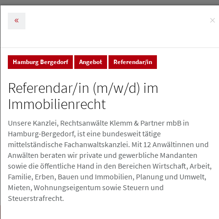
×
MENÜ
Tog
nav
Hamburg Bergedorf
Angebot
Referendar/in
Stellenmarkt & Anzeigen
Stellenanzeigen
Referendar/in (m/w/d) im
Stellenanzeigen
Immobilienrecht
Unsere Kanzlei, Rechtsanwälte Klemm & Partner mbB in
Stellenanzeige erstellen
Hamburg-Bergedorf, ist eine bundesweit tätige
mittelständische Fachanwaltskanzlei. Mit 12 Anwältinnen und
Anwälten beraten wir private und gewerbliche Mandanten
sowie die öffentliche Hand in den Bereichen Wirtschaft, Arbeit,
Familie, Erben, Bauen und Immobilien, Planung und Umwelt,
Mieten, Wohnungseigentum sowie Steuern und
Steuerstrafrecht.
Suchen