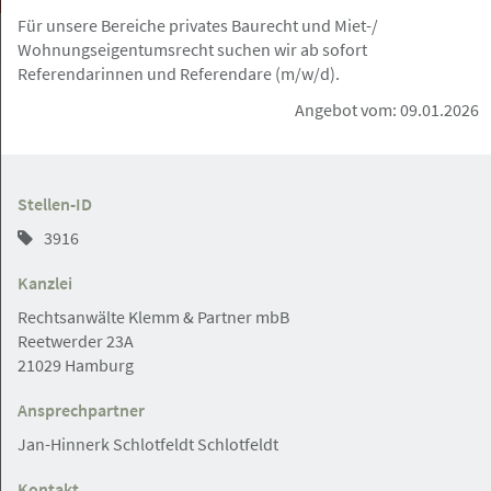
Für unsere Bereiche privates Baurecht und Miet-/
Wohnungseigentumsrecht suchen wir ab sofort
Referendarinnen und Referendare (m/w/d).
Angebot vom: 09.01.2026
bundesweit
Gesuch
07.08.2026
Stellen-ID
Juristische Fallbearbeitung/Zuarbeit
3916
für Rechtsanwälte
Kanzlei
Rechtsanwälte Klemm & Partner mbB
Reetwerder 23A
Hamburg, Berlin, Frankfurt a.M, Nürnberg
Angebot
21029 Hamburg
Ansprechpartner
07.08.2026
Jan-Hinnerk Schlotfeldt Schlotfeldt
Volljurist / Jurist (m/w/d) für die
außergerichtliche Schadenregulierung
Kontakt