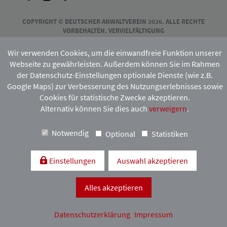
COPYRIGHT © DEUTSCHER ANWALTVEREIN 2026. ALLE RECHTE
VORBEHALTEN. VERVIELFÄLTIGUNG
UND VERBREITUNG NUR MIT VORHERIGER ZUSTIMMUNG DES
HAMBURGISCHEN ANWALTVEREINS.
Wir verwenden Cookies, um die einwandfreie Funktion unserer
Webseite zu gewährleisten. Außerdem können Sie im Rahmen
der Datenschutz-Einstellungen optionale Dienste (wie z.B.
Mitgliedschaft:
Google Maps) zur Verbesserung des Nutzungserlebnisses sowie
Cookies für statistische Zwecke akzeptieren.
Alternativ können Sie dies auch
verweigern
.
Notwendig
Optional
Statistiken
Einstellungen
Auswahl akzeptieren
Kontakt & Anfahrt
Impressum
Datenschutzerklärung
Alles akzeptieren
Datenschutzerklärung
Impressum