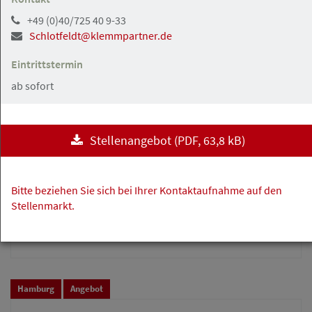
im Bereich Sachversicherung /
+49 (0)40/725 40 9-33
Regressbearbeitung
Schlotfeldt@klemmpartner.de
Rechtsanwälte Johannsen PartG mbB
Eintrittstermin
ab sofort
Hamburg, Frankfurt a.M., Berlin, Nürnberg
Angebot
Stellenangebot
(
PDF
, 63,8 kB)
07.08.2026
Rechtsanwalt (m/w/d) im Bereich
Bitte beziehen Sie sich bei Ihrer Kontaktaufnahme auf den
Verkehrsrecht
Stellenmarkt.
Rechtsanwälte Johannsen PartG mbB
Hamburg
Angebot