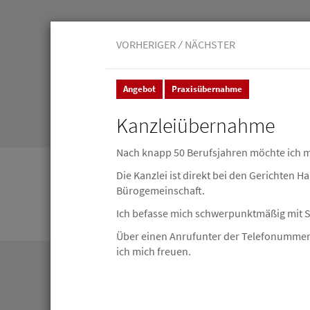
VORHERIGER
NÄCHSTER
Angebot
Praxisübernahme
Kanzleiübernahme
Veranstaltungen
Leistungen
Junge 
Nach knapp 50 Berufsjahren möchte ich m
Die Kanzlei ist direkt bei den Gerichten 
Stellenmarkt & Anzeigen
Kleinanzeigen
Bürogemeinschaft.
Kleinanzeigen
Ich befasse mich schwerpunktmäßig mit St
Über einen Anrufunter der Telefonummer:
ich mich freuen.