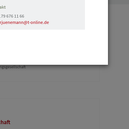
akt
179 676 11 66
rjuenemann@t-online.de
tschaftsprüfungsgesellschaft sucht
mieter für freundliche
n Eppendorf
gsgesellschaft
chaft