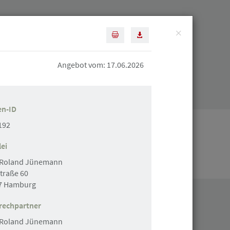
×
Diese Seite drucken
Artikel als PDF speichern
Suchen
Angebot vom: 17.06.2026
Mitgliederbereich
en-ID
192
ei
Kleinanzeige erstellen
-Roland Jünemann
traße 60
7 Hamburg
rechpartner
-Roland Jünemann