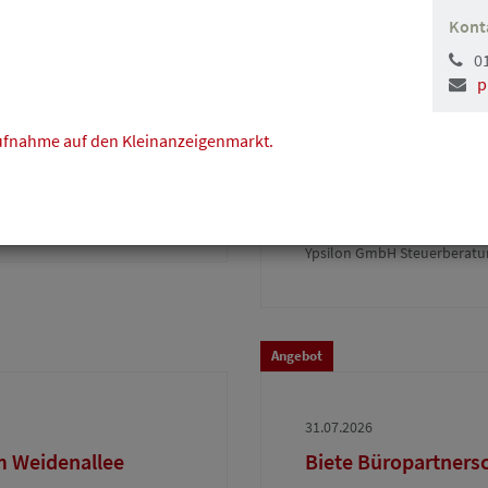
Kont
0
Angebot
p
03.08.2026
taufnahme auf den Kleinanzeigenmarkt.
 in City-Lage ab
Steuerberatung-/Wir
sympathische Unter
Bürogemeinschaft i
Ypsilon GmbH Steuerberatun
Angebot
31.07.2026
m Weidenallee
Biete Büropartners