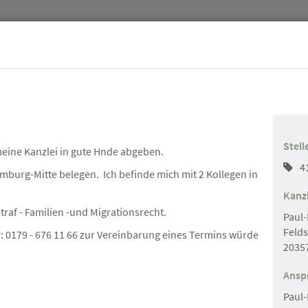
Jurist:innen
Stellenmarkt & Anzeigen
Über uns
Stell
eine Kanzlei in gute Hnde abgeben.
4
Hamburg-Mitte belegen. Ich befinde mich mit 2 Kollegen in
Kanzl
raf - Familien -und Migrationsrecht.
Paul
Felds
 0179 - 676 11 66 zur Vereinbarung eines Termins würde
2035
Suchen
Ansp
Paul