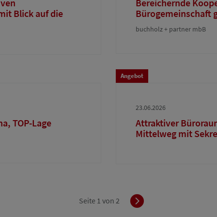
iven
Bereichernde Koope
t Blick auf die
Bürogemeinschaft 
buchholz + partner mbB
Angebot
23.06.2026
na, TOP-Lage
Attraktiver Bürorau
Mittelweg mit Sekre
Vorwärts
Seite 1 von 2