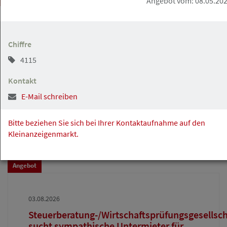
Angebot vom: 08.05.20
Chiffre
Angebot
4115
Kontakt
04.08.2026
Anwaltszimmer in Bürogemeinschaft in
City-Lage ab 01.01.2027 zu vermieten
Bitte beziehen Sie sich bei Ihrer Kontaktaufnahme auf den
Kleinanzeigenmarkt.
Angebot
03.08.2026
Steuerberatung-/Wirtschaftsprüfungsgesellsch
sucht sympathische Untermieter für