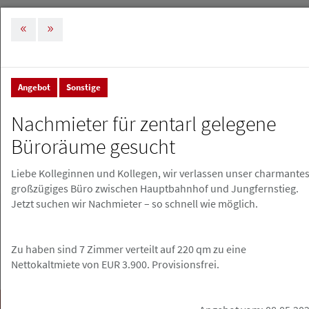
MENÜ
Tog
nav
Angebot
Sonstige
Stellenmarkt & Anzeigen
Kleinanzeigen
Nachmieter für zentarl gelegene
Kleinanzeigen
Büroräume gesucht
Liebe Kolleginnen und Kollegen, wir verlassen unser charmantes
Kleinanzeige erstellen
großzügiges Büro zwischen Hauptbahnhof und Jungfernstieg.
Jetzt suchen wir Nachmieter – so schnell wie möglich.
Zu haben sind 7 Zimmer verteilt auf 220 qm zu eine
Nettokaltmiete von EUR 3.900. Provisionsfrei.
Suchen