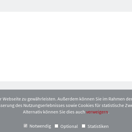
r Webseite zu gewährleisten. Außerdem können Sie im Rahmen der D
serung des Nutzungserlebnisses sowie Cookies für statistische Zw
hen HAVupdate-Newsletter an.
Alternativ können Sie dies auch
verweigern
.
Notwendig
Optional
Statistiken