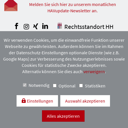
Melden Sie sich hier zu unserem monatlichen
HAVupdate-Newsletter an.
Facebook
Instagram
Xing
LinkedIn
Rechtsstandort HH
Wir verwenden Cookies, um die einwandfreie Funktion unserer
COPYRIGHT © DEUTSCHER ANWALTVEREIN 2026. ALLE RECHTE
Webseite zu gewährleisten. Außerdem können Sie im Rahmen
VORBEHALTEN. VERVIELFÄLTIGUNG
UND VERBREITUNG NUR MIT VORHERIGER ZUSTIMMUNG DES
der Datenschutz-Einstellungen optionale Dienste (wie z.B.
HAMBURGISCHEN ANWALTVEREINS.
Google Maps) zur Verbesserung des Nutzungserlebnisses sowie
Cookies für statistische Zwecke akzeptieren.
Alternativ können Sie dies auch
verweigern
.
Mitgliedschaft:
Notwendig
Optional
Statistiken
Einstellungen
Auswahl akzeptieren
Alles akzeptieren
Kontakt & Anfahrt
Impressum
Datenschutzerklärung